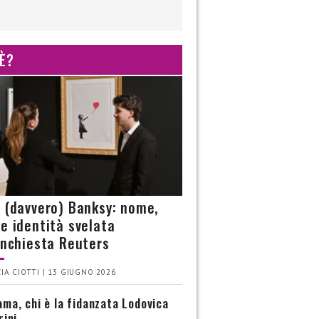
 È?
è (davvero) Banksy: nome,
 e identità svelata
’inchiesta Reuters
IA CIOTTI | 13 GIUGNO 2026
ma, chi è la fidanzata Lodovica
rini