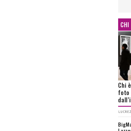
CHI
Chi 
foto
dall
LUCREZ
BigMa
Lazze