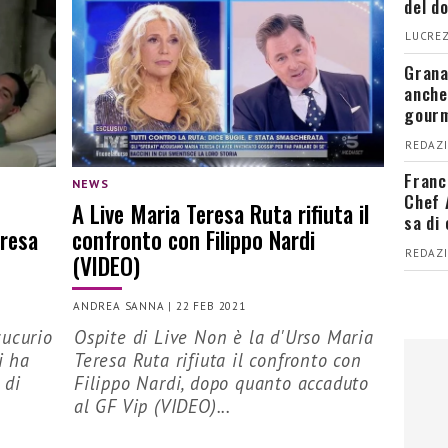
del d
LUCREZ
Grana
anche
gour
REDAZI
Franc
NEWS
Chef 
A Live Maria Teresa Ruta rifiuta il
sa di
eresa
confronto con Filippo Nardi
REDAZI
(VIDEO)
ANDREA SANNA
|
22 FEB 2021
cucurio
Ospite di Live Non è la d'Urso Maria
i ha
Teresa Ruta rifiuta il confronto con
 di
Filippo Nardi, dopo quanto accaduto
al GF Vip (VIDEO)...