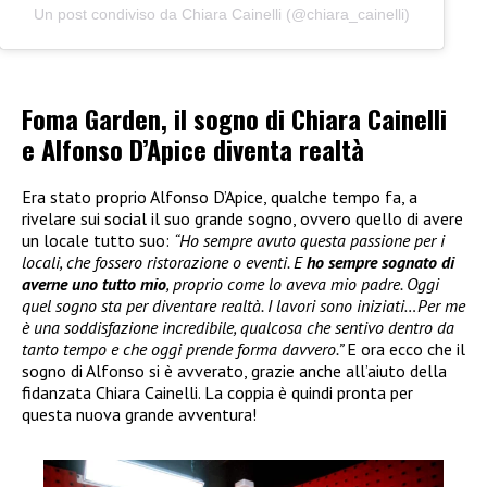
Un post condiviso da Chiara Cainelli (@chiara_cainelli)
Foma Garden, il sogno di Chiara Cainelli
e Alfonso D’Apice diventa realtà
Era stato proprio Alfonso D’Apice, qualche tempo fa, a
rivelare sui social il suo grande sogno, ovvero quello di avere
un locale tutto suo:
“Ho sempre avuto questa passione per i
locali, che fossero ristorazione o eventi. E
ho sempre sognato di
averne uno tutto mio
, proprio come lo aveva mio padre. Oggi
quel sogno sta per diventare realtà. I lavori sono iniziati…Per me
è una soddisfazione incredibile, qualcosa che sentivo dentro da
tanto tempo e che oggi prende forma davvero.”
E ora ecco che il
sogno di Alfonso si è avverato, grazie anche all’aiuto della
fidanzata Chiara Cainelli. La coppia è quindi pronta per
questa nuova grande avventura!