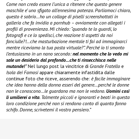
Come non credo essere l’unica a ritenere che questo genere
maschile e’ uno sfigato all’ennesima potenza. Parliamoci chiaro,
questo è sobrio…ho un collage di piselli screenshottati in
galleria che fa invidia a pornhub – ovviamente con allegati i
profili di provenienza. Mi chiedo: “quando te lo guardi, lo
fotografi e ce lo spedisci, che reazione ti aspetti da noi
fanciulle?!…che masturbazione mentale ti fai ad immaginarci
mentre riceviamo la tua posta virtuale?”. Perché io ti smonto
l’entusiasmo in un nano secondo:
nel momento che lo vedo mi
sale un desiderio dal profondo…che ti rinsecchisca nelle
mutande!
”
Nel lungo post la vincitrice di
Grande Fratello
e
Isola dei Famosi
appare chiaramente infastidita dalle
continue foto che riceve, asserendo che:
è facile immaginare
che idea hanno della donna esseri del genere…perché le donne
non le conoscono…le guardano ma non le vedono.
Uomini così
li umilierei a vita
. Talmente piccoli e ignoranti e beati in questa
loro condizione perché non si rendono conto di quanto fanno
schifo. Donne, scrivetemi il vostro pensiero.”