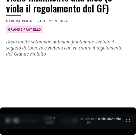
viola il regolamento del GF)
DEBORA PARIGI
|
3 DICEMBRE 2024
GRANDE FRATELLO
Dopo molte settimane abbiamo finalmente svelato il
segreto di Lorenzo e Helena che va contro il regolamento
del Grande Fratello
0:30 /
Ad
hub
Media
POWERED
1
/
2
3:35
BY