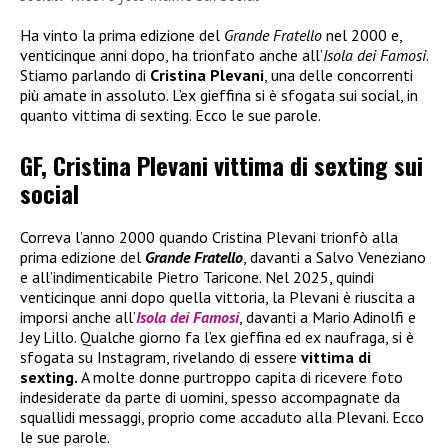
Ha vinto la prima edizione del
Grande Fratello
nel 2000 e,
venticinque anni dopo, ha trionfato anche all’
Isola dei Famosi
.
Stiamo parlando di
Cristina Plevani
, una delle concorrenti
più amate in assoluto. L’ex gieffina si è sfogata sui social, in
quanto vittima di sexting. Ecco le sue parole.
GF, Cristina Plevani vittima di sexting sui
social
Correva l’anno 2000 quando Cristina Plevani trionfò alla
prima edizione del
Grande Fratello
, davanti a Salvo Veneziano
e all’indimenticabile Pietro Taricone. Nel 2025, quindi
venticinque anni dopo quella vittoria, la Plevani è riuscita a
imporsi anche all’
Isola dei Famosi
, davanti a Mario Adinolfi e
Jey Lillo. Qualche giorno fa l’ex gieffina ed ex naufraga, si è
sfogata su Instagram, rivelando di essere
vittima di
sexting.
A molte donne purtroppo capita di ricevere foto
indesiderate da parte di uomini, spesso accompagnate da
squallidi messaggi, proprio come accaduto alla Plevani. Ecco
le sue parole.