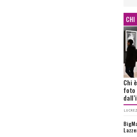
CHI
Chi 
foto
dall
LUCREZ
BigMa
Lazze