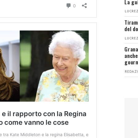
La gu
LUCREZ
Tiram
del d
LUCREZ
Grana
anche
gour
REDAZI