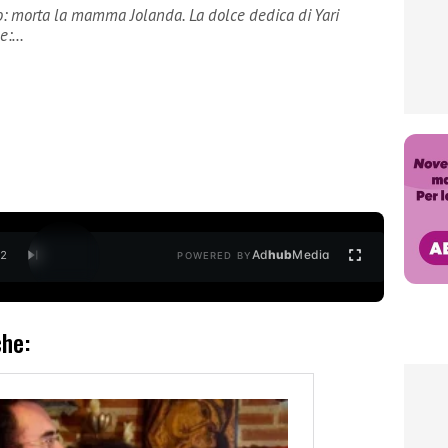
o: morta la mamma Jolanda. La dolce dedica di Yari
le:…
Ad
hub
Media
/
2
POWERED BY
che: