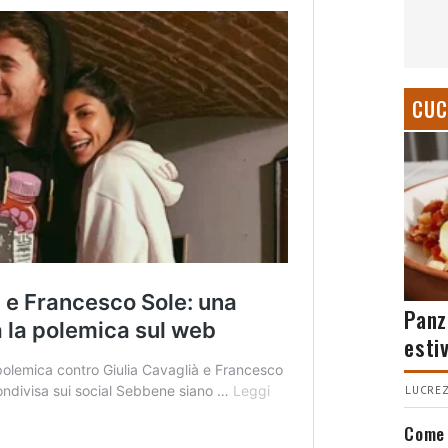
CUC
Panz
esti
LUCREZ
Come 