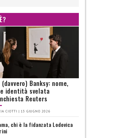
 È?
è (davvero) Banksy: nome,
 e identità svelata
’inchiesta Reuters
IA CIOTTI | 13 GIUGNO 2026
ma, chi è la fidanzata Lodovica
rini