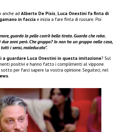
ro anche ad
Alberto De Pisis
,
Luca Onestini
fa finta di
ugamano in faccia
e inizia a fare finta di russare. Poi
more, guarda la pelle com’è bella tirata. Guarda che roba.
i due anni però. Che gruppo? Io non ho un gruppo nella casa,
 tutti i sensi, maleducato”.
iti a guardare Luca Onestini in questa imitazione
? Sul
nti positivi e hanno fatto i complimenti al vippone.
otto per farci sapere la vostra opinione. Seguiteci, nel
ews
.