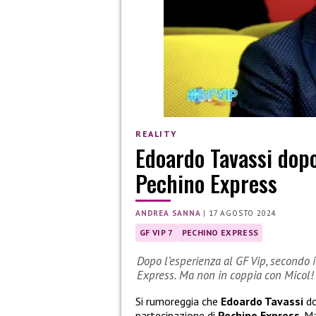
REALITY
Edoardo Tavassi dopo
Pechino Express
ANDREA SANNA
|
17 AGOSTO 2024
GF VIP 7
PECHINO EXPRESS
Dopo l’esperienza al GF Vip, secondo 
Express. Ma non in coppia con Micol!
Si rumoreggia che
Edoardo Tavassi
do
partecipazione di
Pechino Express
. M