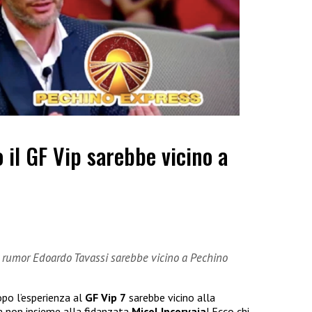
 il GF Vip sarebbe vicino a
i rumor Edoardo Tavassi sarebbe vicino a Pechino
po l’esperienza al
GF Vip 7
sarebbe vicino alla
a non insieme alla fidanzata
Micol Incorvaia
! Ecco chi