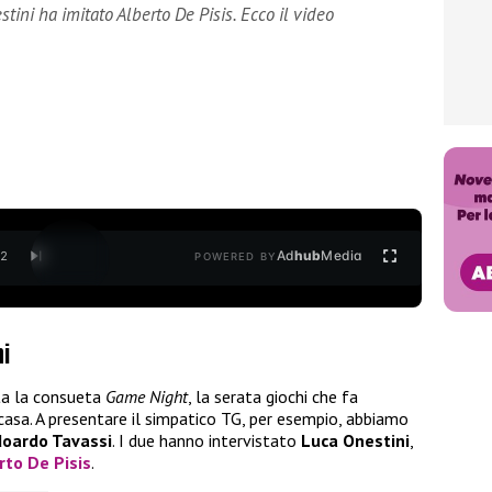
stini ha imitato Alberto De Pisis. Ecco il video
Ad
hub
Media
/
2
POWERED BY
ni
ta la consueta
Game Night
, la serata giochi che fa
 casa. A presentare il simpatico TG, per esempio, abbiamo
doardo Tavassi
. I due hanno intervistato
Luca Onestini
,
rto De Pisis
.