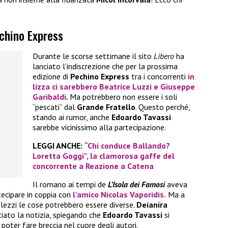
echino Express
Durante le scorse settimane il sito
Libero
ha
lanciato l’indiscrezione che per la prossima
edizione di
Pechino Express
tra i concorrenti
in
lizza ci sarebbero
Beatrice Luzzi
e
Giuseppe
Garibaldi
.
Ma potrebbero non essere i soli
“pescati” dal
Grande Fratello
. Questo perché,
stando ai rumor, anche
Edoardo Tavassi
sarebbe vicinissimo alla partecipazione.
LEGGI ANCHE:
“Chi conduce Ballando?
Loretta Goggi”, la clamorosa gaffe del
concorrente a Reazione a Catena
Il romano ai tempi de
L’Isola dei Famosi
aveva
tecipare in coppia con
l’amico
Nicolas Vaporidis.
Ma a
lezzi le cose potrebbero essere diverse.
Deianira
ciato la notizia, spiegando che
Edoardo Tavassi
si
poter fare breccia nel cuore degli autori.