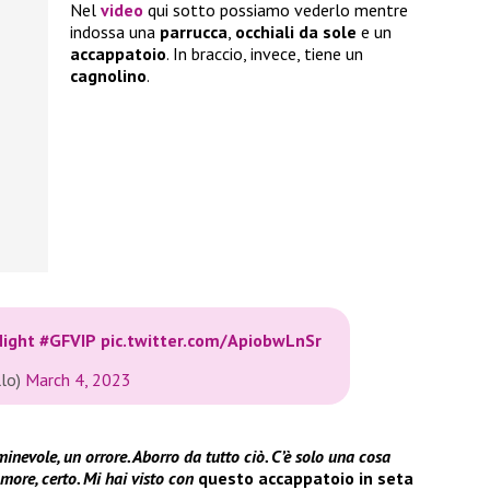
Nel
video
qui sotto possiamo vederlo mentre
indossa una
parrucca
,
occhiali da
sole
e un
accappatoio
. In braccio, invece, tiene un
cagnolino
.
ight
#GFVIP
pic.twitter.com/ApiobwLnSr
llo)
March 4, 2023
inevole, un orrore. Aborro da tutto ciò. C’è solo una cosa
Amore, certo. Mi hai visto con
questo accappatoio in seta