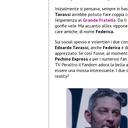
Inizialmente si pensava, sempre in bas
Tavassi
avrebbe potuto fare coppia c
l’esperienza al
Grande Fratello
. Da l
gonfie vele. Ma accanto all’ex vippone
care amiche, di nome
Federica.
Sui social spesso e volentieri i due co
Edoardo Tavassi,
anche
Federica
è d
apprezzato. Se così fosse, al moment
Pechino Express
e per i numerosi fan
TV. Peraltro il fandom adora la bella 
essere una mossa interessante. I due d
reality?