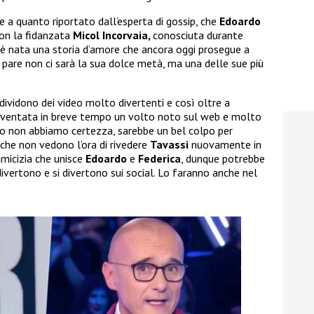
e a quanto riportato dall’esperta di gossip, che
Edoardo
on la fidanzata
Micol Incorvaia,
conosciuta durante
ì è nata una storia d’amore che ancora oggi prosegue a
 pare non ci sarà la sua dolce metà, ma una delle sue più
ndividono dei video molto divertenti e così oltre a
iventata in breve tempo un volto noto sul web e molto
o non abbiamo certezza, sarebbe un bel colpo per
 che non vedono l’ora di rivedere
Tavassi
nuovamente in
amicizia che unisce
Edoardo
e
Federica
, dunque potrebbe
ivertono e si divertono sui social. Lo faranno anche nel