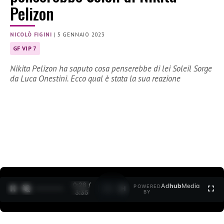
Pelizon
NICOLÒ FIGINI
|
5 GENNAIO 2023
GF VIP 7
Nikita Pelizon ha saputo cosa penserebbe di lei Soleil Sorge
da Luca Onestini. Ecco qual è stata la sua reazione
0:29 /
Ad
hub
Media
POWERED
1
/
2
3:35
BY