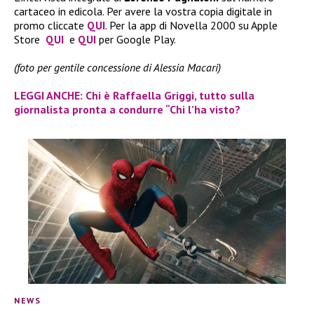
cartaceo in edicola. Per avere la vostra copia digitale in
promo cliccate
QUI
. Per la app di Novella 2000 su Apple
Store
QUI
e
QUI
per Google Play.
(foto per gentile concessione di Alessia Macari)
LEGGI ANCHE: Chi è Raffaella Griggi, tutto sulla
giornalista pronta a condurre “Chi l’ha visto?
NEWS