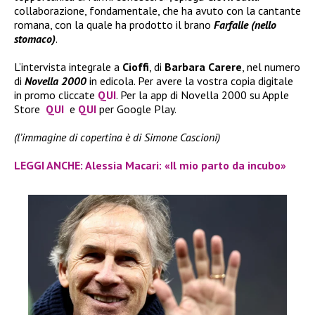
collaborazione, fondamentale, che ha avuto con la cantante
romana, con la quale ha prodotto il brano
Farfalle (nello
stomaco)
.
L’intervista integrale a
Cioffi
, di
Barbara Carere
, nel numero
di
Novella 2000
in edicola. Per avere la vostra copia digitale
in promo cliccate
QUI
. Per la app di Novella 2000 su Apple
Store
QUI
e
QUI
per Google Play.
(l’immagine di copertina è di Simone Cascioni)
LEGGI ANCHE: Alessia Macari: «Il mio parto da incubo»