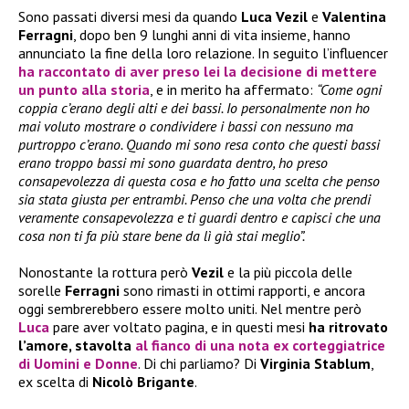
Sono passati diversi mesi da quando
Luca Vezil
e
Valentina
Ferragni
, dopo ben 9 lunghi anni di vita insieme, hanno
annunciato la fine della loro relazione. In seguito l’influencer
ha raccontato di aver preso lei la decisione di mettere
un punto alla storia
, e in merito ha affermato:
“Come ogni
coppia c’erano degli alti e dei bassi. Io personalmente non ho
mai voluto mostrare o condividere i bassi con nessuno ma
purtroppo c’erano. Quando mi sono resa conto che questi bassi
erano troppo bassi mi sono guardata dentro, ho preso
consapevolezza di questa cosa e ho fatto una scelta che penso
sia stata giusta per entrambi. Penso che una volta che prendi
veramente consapevolezza e ti guardi dentro e capisci che una
cosa non ti fa più stare bene da lì già stai meglio”.
Nonostante la rottura però
Vezil
e la più piccola delle
sorelle
Ferragni
sono rimasti in ottimi rapporti, e ancora
oggi sembrerebbero essere molto uniti. Nel mentre però
Luca
pare aver voltato pagina, e in questi mesi
ha ritrovato
l’amore, stavolta
al fianco di una nota ex corteggiatrice
di Uomini e Donne
. Di chi parliamo? Di
Virginia Stablum
,
ex scelta di
Nicolò Brigante
.