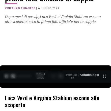
VINCENZO CHIANESE
|
6 LUGLIO 2023
Dopo mesi di gossip, Luca Vezil e Virginia Stablum escono
allo scoperto: ecco la prima foto ufficiale per la coppia
0:27 /
Ad
hub
Media
POWERED
1
/
2
3:35
BY
Luca Vezil e Virginia Stablum escono allo
scoperto