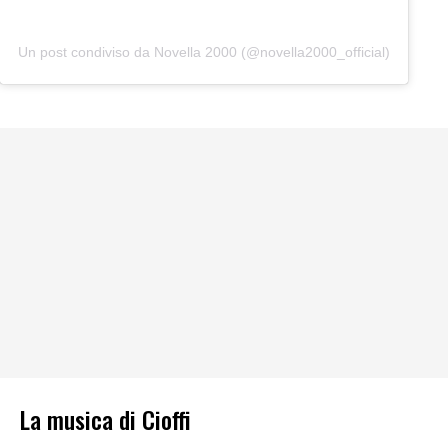
Un post condiviso da Novella 2000 (@novella2000_official)
La musica di Cioffi