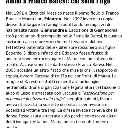
Addio a Franco Baresi: chi sono i figli
Nel 1991 a Città del Messico nasce il primo figlio di Franco
Baresi e Maura Lari,
Edoardo
.. Nel 1997 invece la coppia
decise di allargare la famiglia adottando un ragazzo di
nazionalità russa,
Giannandrea
. L’adozione di Giannandrea
creò però un pò di scompiglio nella famiglia Baresi, in quanto
iniziarono a circolare voci che mettevano in dubbio
l’effettiva paternità dell’ex difensore rossonero sul figlio
Edoardo. Si diceva infatti che Edoardo fosse frutto di
una relazione extraconiugale di Maura con un collega del
marito. Accuse smentite dallo stesso Franco Baresi. Nel
2005 accadde un altro fatto che mise in crisi il rapporto di
coppia, ovvero l’accusa di truffa nei confronti di Maura. La
moglie di Baresi fu infatti coinvolta in un’indagine
nell’ambito di una organizzazione legata alla ricettazione di
auto di lusso e arrestata
con l’accusa di “
associazione per
delinquere finalizzata alla truffa”
: per gli inquirenti, Maura
aveva utilizzato la sua rete di contatti per avvicinare
potenziali vittime tra i vip. La difesa invece riteneva che la
donna fosse stata arrestata solo perché conosceva alcuni
degli indagati. Alla fine, Maura ne uscì completamente
pulita.