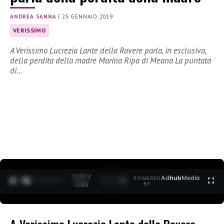
ANDREA SANNA
|
25 GENNAIO 2019
VERISSIMO
A Verissimo Lucrezia Lante della Rovere parla, in esclusiva,
della perdita della madre Marina Ripa di Meana La puntata
di…
0:30 /
Ad
hub
Media
POWERED
1
/
2
3:35
BY