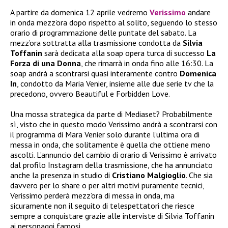
A partire da domenica 12 aprile vedremo
Verissimo
andare
in onda mezz’ora dopo rispetto al solito, seguendo lo stesso
orario di programmazione delle puntate del sabato. La
mezz’ora sottratta alla trasmissione condotta da
Silvia
Toffanin
sarà dedicata alla soap opera turca di successo
La
Forza di una Donna
, che rimarrà in onda fino alle 16:30. La
soap andrà a scontrarsi quasi interamente contro
Domenica
In
, condotto da Maria Venier, insieme alle due serie tv che la
precedono, ovvero Beautiful e Forbidden Love.
Una mossa strategica da parte di Mediaset? Probabilmente
sì, visto che in questo modo Verissimo andrà a scontrarsi con
il programma di Mara Venier solo durante l’ultima ora di
messa in onda, che solitamente è quella che ottiene meno
ascolti. L’annuncio del cambio di orario di Verissimo è arrivato
dal profilo Instagram della trasmissione, che ha annunciato
anche la presenza in studio di
Cristiano Malgioglio
. Che sia
davvero per lo share o per altri motivi puramente tecnici,
Verissimo perderà mezz’ora di messa in onda, ma
sicuramente non il seguito di telespettatori che riesce
sempre a conquistare grazie alle interviste di Silvia Toffanin
ai personaggi famosi.