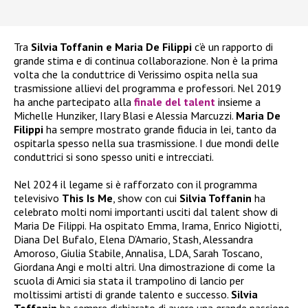
Tra
Silvia Toffanin e Maria De Filippi
c’è un rapporto di
grande stima e di continua collaborazione. Non è la prima
volta che la conduttrice di Verissimo ospita nella sua
trasmissione allievi del programma e professori. Nel 2019
ha anche partecipato alla
finale del talent
insieme a
Michelle Hunziker, Ilary Blasi e Alessia Marcuzzi.
Maria De
Filippi
ha sempre mostrato grande fiducia in lei, tanto da
ospitarla spesso nella sua trasmissione. I due mondi delle
conduttrici si sono spesso uniti e intrecciati.
Nel 2024 il legame si è rafforzato con il programma
televisivo
This Is Me
, show con cui
Silvia Toffanin
ha
celebrato molti nomi importanti usciti dal talent show di
Maria De Filippi. Ha ospitato Emma, Irama, Enrico Nigiotti,
Diana Del Bufalo, Elena D’Amario, Stash, Alessandra
Amoroso, Giulia Stabile, Annalisa, LDA, Sarah Toscano,
Giordana Angi e molti altri. Una dimostrazione di come la
scuola di Amici sia stata il trampolino di lancio per
moltissimi artisti di grande talento e successo.
Silvia