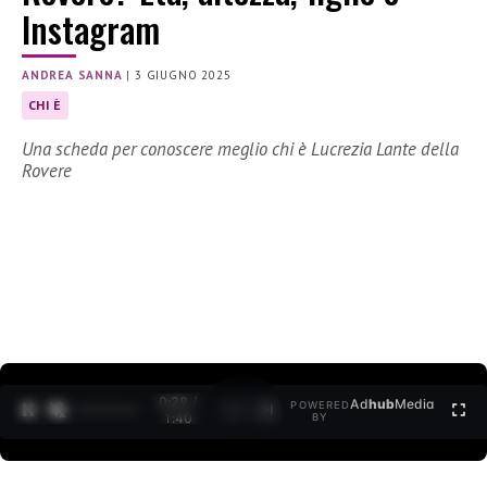
Instagram
ANDREA SANNA
|
3 GIUGNO 2025
CHI È
Una scheda per conoscere meglio chi è Lucrezia Lante della
Rovere
0:30 /
Ad
hub
Media
POWERED
1
/
2
1:40
BY