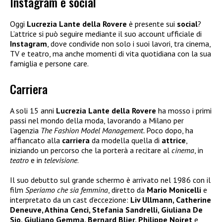
Instagram e social
Oggi
Lucrezia Lante della Rovere
è presente sui
social
?
L’attrice si può seguire mediante il suo account ufficiale di
Instagram
, dove condivide non solo i suoi lavori, tra cinema,
TV e teatro, ma anche momenti di vita quotidiana con la sua
famiglia e persone care.
Carriera
A soli 15 anni
Lucrezia Lante della Rovere
ha mosso i primi
passi nel mondo della moda, lavorando a Milano per
l’agenzia
The Fashion Model Management.
Poco dopo, ha
affiancato alla
carriera
da modella quella di
attrice
,
iniziando un percorso che la porterà a recitare al
cinema
, in
teatro
e in
televisione
.
Il suo debutto sul grande schermo è arrivato nel 1986 con il
film
Speriamo che sia femmina
, diretto da
Mario Monicelli
e
interpretato da un cast d’eccezione:
Liv Ullmann, Catherine
Deneuve, Athina Cenci, Stefania Sandrelli, Giuliana De
Sio, Giuliano Gemma, Bernard Blier, Philippe Noiret
e