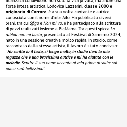
fidanzata condividono non solo la vita privata, ma anche una
forte intesa artistica. Lodovica Lazzerini,
classe 2000 e
originaria di Carrara
, è a sua volta cantante e autrice,
conosciuta con il nome d’arte Ailo. Ha pubblicato diversi
brani, tra cui
Sfiga
e
Non mi va
, e ha partecipato alla scrittura
di pezzi realizzati insieme a BigMama. Tra questi spicca
La
rabbia non mi basta
, presentato al Festival di Sanremo 2024,
nato in una sessione creativa molto rapida. In studio, come
raccontato dalla stessa artista, il lavoro è stato condiviso:
“
Ho scritto io il testo, ci tengo molto, in studio c’era la mia
ragazza che è una bravissima autrice e mi ha aiutata con le
melodie.
Sentire il suo nome accanto al mio prima di salire sul
palco sarà bellissimo
“.