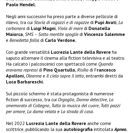
Paolo Hendel.
Negli anni successivi ha preso parte a diverse pellicole di
rilievo, tra cui
Storia di ragazzi e di ragazze
di
Pupi
Avati
,
La
carbonara
di
Luigi Magni
,
Viola di mare
di
Donatella
Maiorca
,
SMS – Sotto mentite spoglie
di
Vincenzo Salemme
e
Benedetta follia
di
Carlo Verdone.
Con grande versatilità
Lucrezia Lante della Rovere
ha
saputo alternare il cinema alla fiction televisiva e al teatro.
Ha calcato i palcoscenici con spettacoli come
Quando
eravamo repressi
di
Pino Quartullo,
Risiko
di F
rancesco
Apolloni,
Oleanna
e
Il cielo sopra il letto
, entrambi diretti da
Luca Barbareschi.
Sul piccolo schermo è stata protagonista di numerose
fiction di successo, tra cui
Orgoglio
,
Donna detective
,
Lo
smemorato di Collegno
,
Tutta la musica del cuore
,
Tutti pazzi
per amore
,
La dama velata
e
La strada di casa
.
Nel 2022
Lucrezia Lante della Rovere
anche come
scrittrice, pubblicando la sua
autobiografia
intitolata
Apnea.