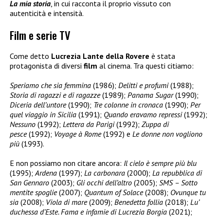
La mia storia
, in cui racconta il proprio vissuto con
autenticità e intensità.
Film e serie TV
Come detto
Lucrezia Lante della Rovere
è stata
protagonista di diversi
film
al cinema. Tra questi citiamo:
Speriamo che sia femmina
(1986);
Delitti e profumi
(1988);
Storia di ragazzi e di ragazze
(1989);
Panama Sugar
(1990);
Diceria dell’untore
(1990);
Tre colonne in cronaca
(1990);
Per
quel viaggio in Sicilia
(1991);
Quando eravamo repressi
(1992);
Nessuno
(1992);
Lettera da Parigi
(1992);
Zuppa di
pesce
(1992);
Voyage à Rome
(1992) e
Le donne non vogliono
più
(1993).
E non possiamo non citare ancora:
Il cielo è sempre più blu
(1995);
Ardena
(1997);
La carbonara
(2000);
La repubblica di
San Gennaro
(2003);
Gli occhi dell’altro
(2005);
SMS – Sotto
mentite spoglie
(2007);
Quantum of Solace
(2008);
Ovunque tu
sia
(2008);
Viola di mare
(2009);
Benedetta follia
(2018);
Lu’
duchessa d’Este. Fama e infamie di Lucrezia Borgia
(2021);