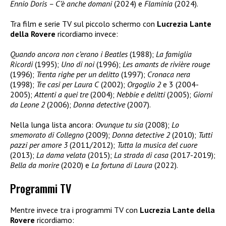
Ennio Doris – C’è anche domani
(2024) e
Flaminia
(2024).
Tra film e serie TV sul piccolo schermo con
Lucrezia Lante
della Rovere
ricordiamo invece:
Quando ancora non c’erano i Beatles
(1988);
La famiglia
Ricordi
(1995);
Uno di noi
(1996);
Les amants de rivière rouge
(1996);
Trenta righe per un delitto
(1997);
Cronaca nera
(1998);
Tre casi per Laura C
(2002);
Orgoglio 2
e 3 (2004-
2005);
Attenti a quei tre
(2004);
Nebbie e delitti
(2005);
Giorni
da Leone 2
(2006);
Donna detective
(2007).
Nella lunga lista ancora:
Ovunque tu sia
(2008);
Lo
smemorato di Collegno
(2009);
Donna detective 2
(2010);
Tutti
pazzi per amore 3
(2011/2012);
Tutta la musica del cuore
(2013);
La dama velata
(2015);
La strada di casa
(2017-2019);
Bella da morire
(2020) e
La fortuna di Laura
(2022).
Programmi TV
Mentre invece tra i programmi TV con
Lucrezia Lante della
Rovere
ricordiamo: