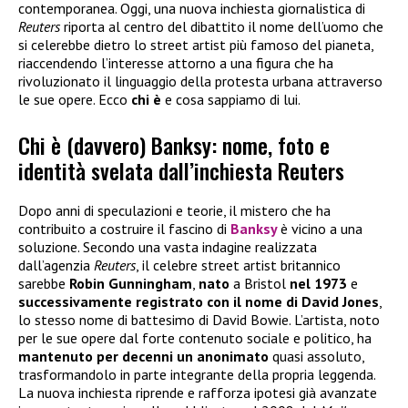
contemporanea. Oggi, una nuova inchiesta giornalistica di
Reuters
riporta al centro del dibattito il nome dell’uomo che
si celerebbe dietro lo street artist più famoso del pianeta,
riaccendendo l’interesse attorno a una figura che ha
rivoluzionato il linguaggio della protesta urbana attraverso
le sue opere. Ecco
chi è
e cosa sappiamo di lui.
Chi è (davvero) Banksy: nome, foto e
identità svelata dall’inchiesta Reuters
Dopo anni di speculazioni e teorie, il mistero che ha
contribuito a costruire il fascino di
Banksy
è vicino a una
soluzione. Secondo una vasta indagine realizzata
dall’agenzia
Reuters
, il celebre street artist britannico
sarebbe
Robin Gunningham
,
nato
a Bristol
nel 1973
e
successivamente registrato con il nome di David Jones
,
lo stesso nome di battesimo di David Bowie. L’artista, noto
per le sue opere dal forte contenuto sociale e politico, ha
mantenuto per decenni un anonimato
quasi assoluto,
trasformandolo in parte integrante della propria leggenda.
La nuova inchiesta riprende e rafforza ipotesi già avanzate