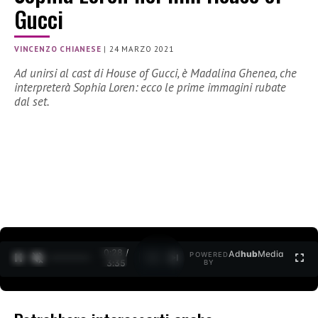
Gucci
VINCENZO CHIANESE
|
24 MARZO 2021
Ad unirsi al cast di House of Gucci, è Madalina Ghenea, che
interpreterà Sophia Loren: ecco le prime immagini rubate
dal set.
0:28 /
Ad
hub
Media
POWERED
1
/
2
3:35
BY