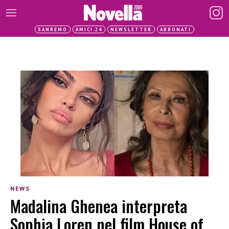
SANREMO
AMICI 24
NEWSLETTER
ABBONATI
NEWS
Madalina Ghenea interpreta
Sophia Loren nel film House of