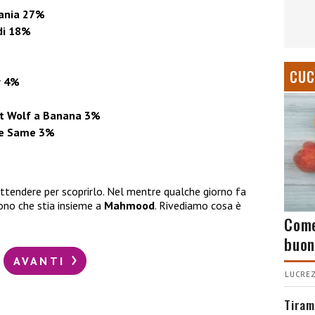
fania 27%
di 18%
CUC
r 4%
at Wolf a Banana 3%
the Same 3%
tendere per scoprirlo. Nel mentre qualche giorno fa
ono che stia insieme a
Mahmood
. Rivediamo cosa è
Come
buon
AVANTI
LUCREZ
Tiram