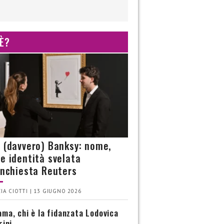
 È?
è (davvero) Banksy: nome,
 e identità svelata
’inchiesta Reuters
IA CIOTTI | 13 GIUGNO 2026
ma, chi è la fidanzata Lodovica
rini