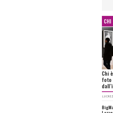
CHI
Chi 
foto
dall
LUCREZ
BigMa
Lazze