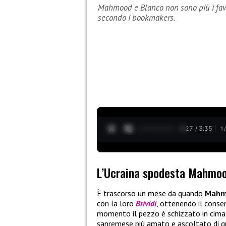
Mahmood e Blanco non sono più i favor
secondo i bookmakers.
0:28 / 3:35
1
L’Ucraina spodesta Mahmoo
È trascorso un mese da quando
Mahm
con la loro
Brividi
, ottenendo il conse
momento il pezzo è schizzato in cima 
sanremese più amato e ascoltato di q