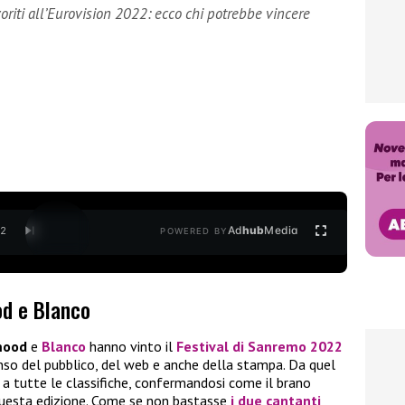
iti all’Eurovision 2022: ecco chi potrebbe vincere
Ad
hub
Media
/
2
POWERED BY
d e Blanco
ood
e
Blanco
hanno vinto il
Festival di Sanremo 2022
nso del pubblico, del web e anche della stampa. Da quel
a tutte le classifiche, confermandosi come il brano
uesta edizione. Come se non bastasse
i due cantanti