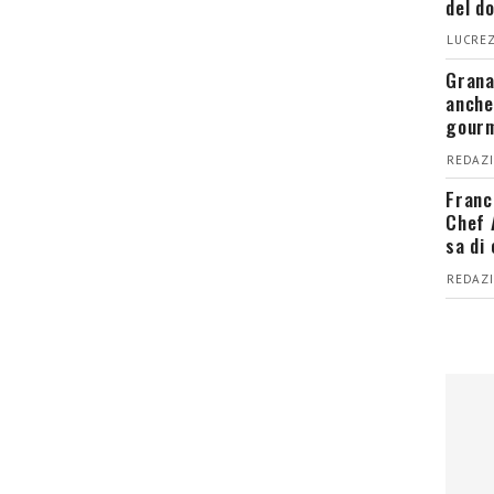
del d
LUCREZ
Grana
anche
gour
REDAZI
Franc
Chef 
sa di
REDAZI