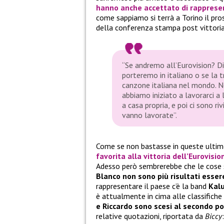
hanno anche accettato di rappresent
come sappiamo si terrà a Torino il pr
della conferenza stampa post vittori
“Se andremo all’Eurovision? Dire
porteremo in italiano o se la 
canzone italiana nel mondo. N
abbiamo iniziato a lavorarci a 
a casa propria, e poi ci sono ri
vanno lavorate”.
Come se non bastasse in queste ultim
favorita alla vittoria dell’
Eurovisio
Adesso però sembrerebbe che le cose 
Blanco non sono più risultati esser
rappresentare il paese c’è la band
Kal
è attualmente in cima alle classifiche
e Riccardo sono scesi al secondo p
relative quotazioni, riportata da
Biccy
: