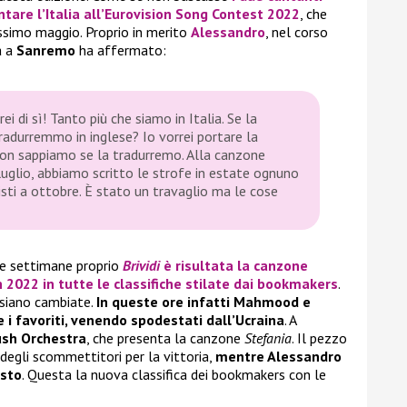
are l’Italia all’
Eurovision Song Contest 2022
, che
ossimo maggio. Proprio in merito
Alessandro
, nel corso
a a
Sanremo
ha affermato:
i di sì! Tanto più che siamo in Italia. Se la
tradurremmo in inglese? Io vorrei portare la
on sappiamo se la tradurremo. Alla canzone
luglio, abbiamo scritto le strofe in estate ognuno
visti a ottobre. È stato un travaglio ma le cose
e settimane proprio
Brividi
è risultata la canzone
n 2022
in tutte le classifiche stilate dai bookmakers
.
siano cambiate.
In queste ore infatti Mahmood e
e i favoriti, venendo spodestati dall’Ucraina
. A
ush Orchestra
, che presenta la canzone
Stefania
. Il pezzo
 degli scommettitori per la vittoria,
mentre Alessandro
osto
. Questa la nuova classifica dei bookmakers con le