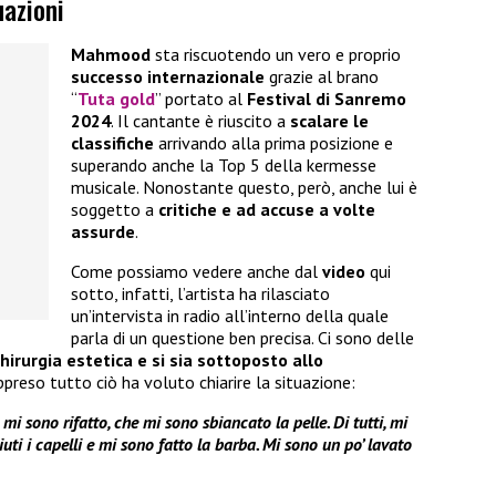
uazioni
Mahmood
sta riscuotendo un vero e proprio
successo internazionale
grazie al brano
“
Tuta gold
” portato al
Festival di Sanremo
2024
. Il cantante è riuscito a
scalare le
classifiche
arrivando alla prima posizione e
superando anche la Top 5 della kermesse
musicale. Nonostante questo, però, anche lui è
soggetto a
critiche e ad accuse a volte
assurde
.
Come possiamo vedere anche dal
video
qui
sotto, infatti, l’artista ha rilasciato
un’intervista in radio all’interno della quale
parla di un questione ben precisa. Ci sono delle
chirurgia estetica e si sia sottoposto allo
preso tutto ciò ha voluto chiarire la situazione:
i sono rifatto, che mi sono sbiancato la pelle. Di tutti, mi
iuti i capelli e mi sono fatto la barba. Mi sono un po’ lavato