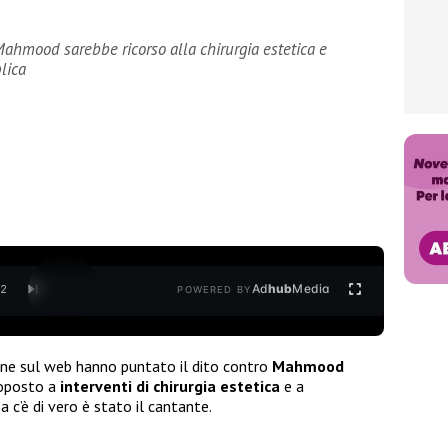
hmood sarebbe ricorso alla chirurgia estetica e
lica
Ad
hub
Media
/
2
POWERED BY
one sul web hanno puntato il dito contro
Mahmood
toposto a
interventi di chirurgia
estetica
e a
sa c’è di vero è stato il cantante.