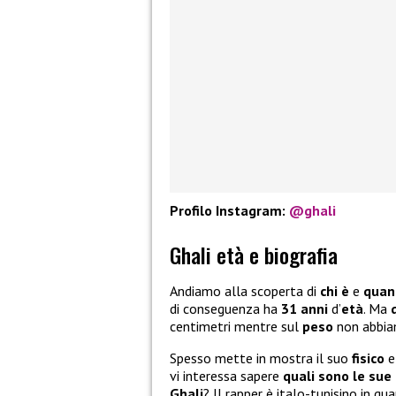
Profilo Instagram:
@ghali
Ghali età e biografia
Andiamo alla scoperta di
chi è
e
quant
di conseguenza ha
31 anni
d’
età
. Ma
centimetri mentre sul
peso
non abbia
Spesso mette in mostra il suo
fisico
e
vi interessa sapere
quali sono le sue
Ghali
? Il rapper è italo-tunisino in qu