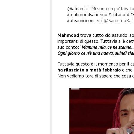
@aleamici
“Mi sono un po’ lavat
#mahmoodsanremo
#tutagold
#
#aleamiciconcerti
@SanremoRa
Mahmood
trova tutto ciò assurdo, 
importanti di questo. Tuttavia si è de
suo conto: “
Mamma mia, ce ne stanno… Di 
Ogni giorno ce n’è una nuova, quindi sia
Tuttavia questo è il momento per il c
ha rilasciato a metà febbraio
e che 
Non vediamo l’ora di sapere che cosa gli