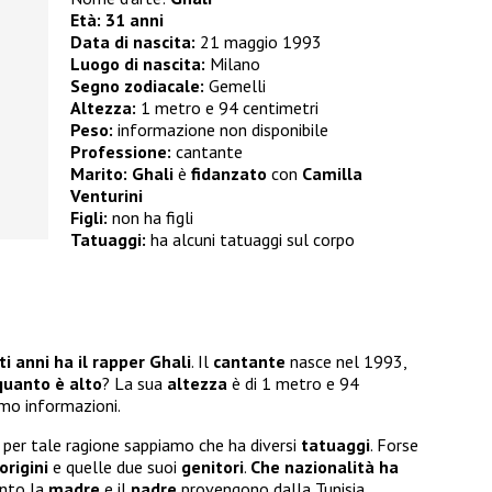
Età: 31 anni
Data di nascita:
21 maggio 1993
Luogo di nascita:
Milano
Segno zodiacale:
Gemelli
Altezza:
1 metro e 94 centimetri
Peso:
informazione non disponibile
Professione:
cantante
Marito:
Ghali
è
fidanzato
con
Camilla
Venturini
Figli:
non ha figli
Tatuaggi:
ha alcuni tatuaggi sul corpo
i anni ha il rapper Ghali
. Il
cantante
nasce nel 1993,
quanto è alto
? La sua
altezza
è di 1 metro e 94
mo informazioni.
 per tale ragione sappiamo che ha diversi
tatuaggi
. Forse
origini
e quelle due suoi
genitori
.
Che nazionalità ha
anto la
madre
e il
padre
provengono dalla Tunisia.