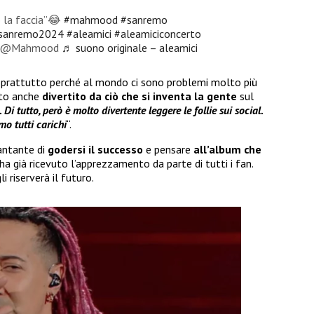
o la faccia”😂
#mahmood
#sanremo
sanremo2024
#aleamici
#aleamiciconcerto
i @Mahmood
♬ suono originale – aleamici
soprattutto perché al mondo ci sono problemi molto più
tto anche
divertito da ciò che si inventa la gente
sul
tutto, però è molto divertente leggere le follie sui social.
mo tutti carichi
“.
antante di
godersi il successo
e pensare
all’album che
ha già ricevuto l’apprezzamento da parte di tutti i fan.
 riserverà il futuro.