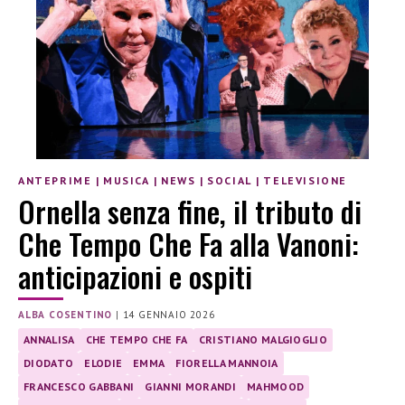
ANTEPRIME
|
MUSICA
|
NEWS
|
SOCIAL
|
TELEVISIONE
Ornella senza fine, il tributo di
Che Tempo Che Fa alla Vanoni:
anticipazioni e ospiti
ALBA COSENTINO
|
14 GENNAIO 2026
ANNALISA
CHE TEMPO CHE FA
CRISTIANO MALGIOGLIO
DIODATO
ELODIE
EMMA
FIORELLA MANNOIA
FRANCESCO GABBANI
GIANNI MORANDI
MAHMOOD