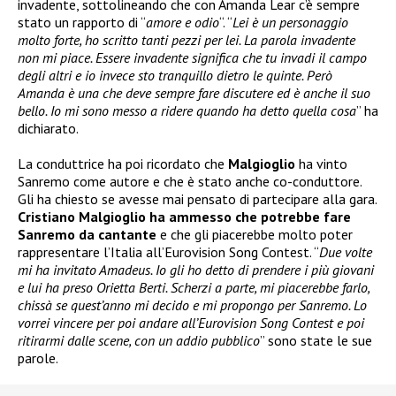
invadente, sottolineando che con Amanda Lear c’è sempre
stato un rapporto di “
amore e odio
“. “
Lei è un personaggio
molto forte, ho scritto tanti pezzi per lei. La parola invadente
non mi piace. Essere invadente significa che tu invadi il campo
degli altri e io invece sto tranquillo dietro le quinte. Però
Amanda è una che deve sempre fare discutere ed è anche il suo
bello. Io mi sono messo a ridere quando ha detto quella cosa
” ha
dichiarato.
La conduttrice ha poi ricordato che
Malgioglio
ha vinto
Sanremo come autore e che è stato anche co-conduttore.
Gli ha chiesto se avesse mai pensato di partecipare alla gara.
Cristiano Malgioglio ha ammesso che potrebbe fare
Sanremo da cantante
e che gli piacerebbe molto poter
rappresentare l’Italia all’Eurovision Song Contest. “
Due volte
mi ha invitato Amadeus. Io gli ho detto di prendere i più giovani
e lui ha preso Orietta Berti. Scherzi a parte, mi piacerebbe farlo,
chissà se quest’anno mi decido e mi propongo per Sanremo. Lo
vorrei vincere per poi andare all’Eurovision Song Contest e poi
ritirarmi dalle scene, con un addio pubblico
” sono state le sue
parole.