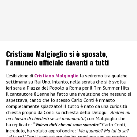
Cristiano Malgioglio si è sposato,
l’annuncio ufficiale davanti a tutti
L’esibizione di
Cristiano Malgioglio
la vedremo tra qualche
settimana su Rai Uno. Intanto, nella serata che si è svolta
ieri sera a Piazza del Popolo a Roma per il Tim Summer Hits,
il cantautore 81enne ha fatto una rivelazione che nessuno si
aspettava, tanto che lo stesso Carlo Conti è rimasto
completamente spiazzato! Il tutto è nato da una curiosità
chiesta proprio da Conti su richiesta della Delogu: “
Andrea mi
ha chiesto di chiederti se sei innamorato”,
con Malgioglio che
ha replicato:
“
Volevo dirti che mi sono sposato!”
Carlo Conti,
incredulo, ha voluto approfondire: “
Ma quando? Ma lui lo sa?
Lei lo sa?”
Con il cantautore che ha concluso con un sorriso: