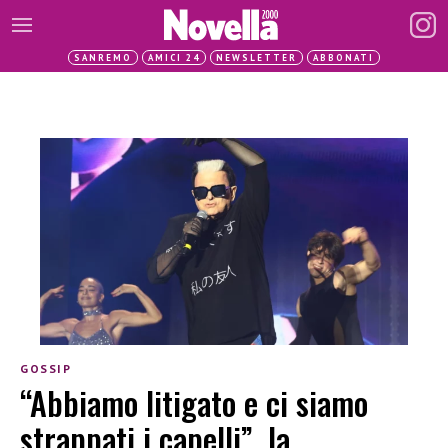
SANREMO
AMICI 24
NEWSLETTER
ABBONATI
GOSSIP
“Abbiamo litigato e ci siamo
strappati i capelli”, la