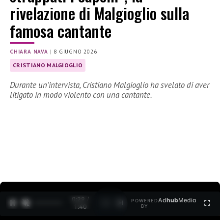
rivelazione di Malgioglio sulla
famosa cantante
CHIARA NAVA
|
8 GIUGNO 2026
CRISTIANO MALGIOGLIO
Durante un’intervista, Cristiano Malgioglio ha svelato di aver
litigato in modo violento con una cantante.
0:30 /
Ad
hub
Media
POWERED
1
/
2
1:40
BY