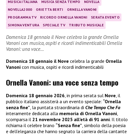
MUSICA ITALIANA
MUSICA SENZA TEMPO
NOVELLA
NOVELLA2000
ORIETTA BERTI
ORNELLA VANONI
PROGRAMMA TV
RICORDO ORNELLA VANONI
SERATA EVENTO
SIMONA VENTURA
SPECIALE TV
TRIBUTO MUSICALE
Domenica 18 gennaio il Nove celebra la grande Ornella
Vanoni con musica, ospiti e ricordi indimenticabili Ornella
Vanoni: una voce…
Domenica 18 gennaio il Nove
celebra la grande
Ornella
Vanoni
con musica, ospiti e ricordi indimenticabili
Ornella Vanoni: una voce senza tempo
Domenica 18 gennaio 2026
, in prima serata sul
Nove
, il
pubblico italiano assisterà a un evento speciale:
“Ornella
senza fine”
, la puntata straordinaria di
Che Tempo Che Fa
interamente dedicata alla
memoria di Ornella Vanoni
,
scomparsa il
21 novembre 2025 all’età di 91 anni
. Il titolo
richiama il celebre brano
“Senza fine”
, simbolo della poesia
e dell’eleganza che hanno segnato la carriera della cantante