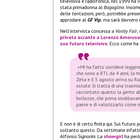
televisiva e radiofonica, nel 1999 ha v
stata primadonna al
Bagaglino
. Insom
delle tentazioni, però, potrebbe present
approdare al
GF Vip.
ma sarà davvero 
Nell’intervista concessa a
Vanity Fair
,
privata accanto a
Lorenzo Amoruso
suo futuro televisivo
. Ecco come ha
«Mi ha fatto sorridere leggere
che sono a RTL da 4 anni, la m
Zeta e il 5 agosto arriva su R
estate. Si tratta di una trasm
raccontato quanto la gente abbi
bellezze, che prima snobbavamo
paese e di valorizzarlo come m
E non è di certo finita qui. Sul futuro 
soltanto questo. Da settimane infatti 
Alfonso Signorini. La
showgirl
ha però