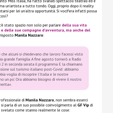
into Miss Italia, ha fatto svariati spettacoli teatrali ed è
ma un’artista a tutto tondo. Oggi, proprio dopo il reality
arsi per lei un’altra opportunità. Si vocifera infatti possa
così?
 c’è stato spazio non solo per parlare
della sua vita
e delle sue compagne d’avventura, ma anche del
 risposto
Manila Nazzaro
:
 che alcuni si chiedevano che lavoro facessi visto
ia grande famiglia
.
A fine agosto tornerò a Radio
ai 2 in seconda serata il programma E la chiamano
issione sul turismo italiano post-Covid: abbiamo
a voglia di riscoprire l’Italia e le nostre
 un po’. Ora abbiamo bisogno di vivere il nostro
erita».
professionale di
Manila Nazzaro
, non sembra esserci
si parla di un suo possibile coinvolgimento al
GF Vip
di
 svelato come stanno realmente le cose: