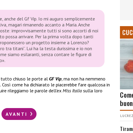
e, anche del Gf Vip. Io mi auguro semplicemente
tiva, magari rimanendo accanto a Maria. Anche
ste: improvvisamente tutti si sono accorti di noi
CUC
to possa arrivare. Per la prima volta dopo tanti
proponessero un progetto insieme a Lorenzo?
o tra titani”. Lui ha la testa durissima e io non
eme siamo esilaranti, senza contare le figure di
o».
 tutto chiuso le porte al
GF Vip
, ma non ha nemmeno
 Così come ha dichiarato le piacerebbe fare qualcosa in
guire rileggiamo le parole dell’ex
Miss Italia
sulla loro
Come
buon
AVANTI
LUCREZ
Tiram