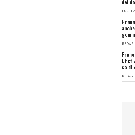
del d
LUCREZ
Grana
anche
gour
REDAZI
Franc
Chef 
sa di
REDAZI