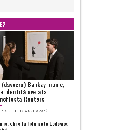
 È?
è (davvero) Banksy: nome,
 e identità svelata
’inchiesta Reuters
IA CIOTTI | 13 GIUGNO 2026
ma, chi è la fidanzata Lodovica
rini