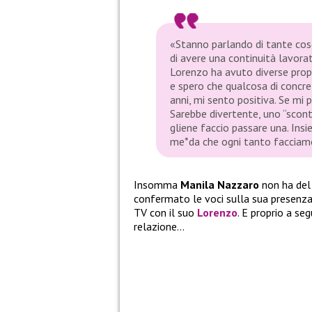
«Stanno parlando di tante cos
di avere una continuità lavora
Lorenzo ha avuto diverse propo
e spero che qualcosa di concre
anni, mi sento positiva
.
Se mi 
Sarebbe divertente, uno “scontr
gliene faccio passare una. Insi
me*da che ogni tanto facciam
Insomma
Manila Nazzaro
non ha del
confermato le voci sulla sua presenza.
TV con il suo
Lorenzo
. E proprio a se
relazione…