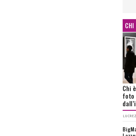
CHI
Chi 
foto
dall
LUCREZ
BigMa
Lazze