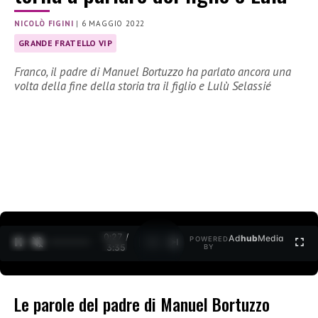
NICOLÒ FIGINI
|
6 MAGGIO 2022
GRANDE FRATELLO VIP
Franco, il padre di Manuel Bortuzzo ha parlato ancora una
volta della fine della storia tra il figlio e Lulù Selassié
0:27 /
Ad
hub
Media
POWERED
1
/
2
3:35
BY
Le parole del padre di Manuel Bortuzzo