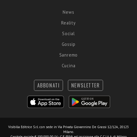
News
Reality
Social
Gossip
Sanremo
Cucina
ABBONATI
NEWSLETTER
Visibilia Editrice S.r.l.
con sede in Via Privata Giovannino De Grassi 12/12A, 20123
Milano.
Capitale sociale € 100.000,00 I.V. - C.F./P.IVA ed iscrizione alla C.C.I.A.A. di Milano