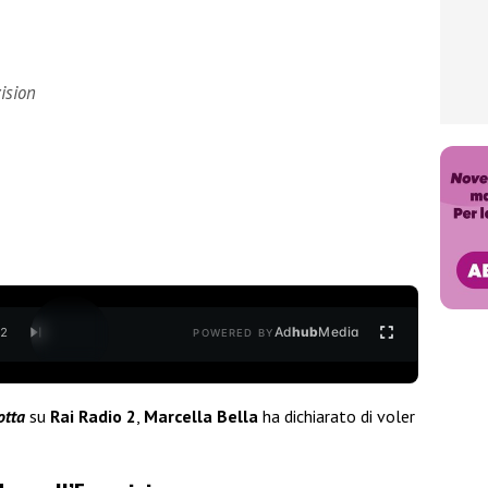
ision
Ad
hub
Media
/
2
POWERED BY
otta
su
Rai Radio 2
,
Marcella Bella
ha dichiarato di voler