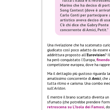
“Tutta l’Italia e il retroscen
Marino che ha deciso di port
Song Contest (dove è arrivat
Carlo Conti per partecipare a
artistico aveva deciso di u
C’è chi dice che Gabry Ponte
concorrente di Amici, Petit.”
Una rivelazione che ha scatenato curio
giudicato così poco adatto da essere
addirittura proposto all’
Eurovision
? I
ha però conquistato l’Europa,
finend
competizione europea, dove ha rappr
Ma il dettaglio più gustoso riguarda l
amatissimo concorrente di
Amici
, che
tutta ritmo e carisma. Una combo inedi
sull’
Ariston.
E mentre il brano scartato diventa un
sfumato (che potrebbe prendere forma
retroscena su L’Isola dei Famosi
,
do