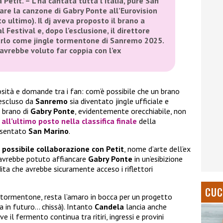
a Petit. – L’ha cantata tutta l’Italia, pure San
are la canzone di Gabry Ponte all’Eurovision
o ultimo). Il dj aveva proposto il brano a
l Festival e, dopo l’esclusione, il direttore
sarlo come jingle tormentone di Sanremo 2025.
 avrebbe voluto far coppia con l’ex
sità e domande tra i fan: com’è possibile che un brano
 escluso da
Sanremo
sia diventato jingle ufficiale e
l brano di
Gabry Ponte
, evidentemente orecchiabile, non
o
all’ultimo posto
nella classifica finale
della
esentato
San Marino
.
a
possibile collaborazione con Petit
, nome d’arte dell’ex
 avrebbe potuto affiancare
Gabry Ponte
in un’esibizione
ta che avrebbe sicuramente acceso i riflettori
CUC
 tormentone, resta l’amaro in bocca per un progetto
 in futuro… chissà). Intanto
Candela
lancia anche
ve il fermento continua tra ritiri, ingressi e provini