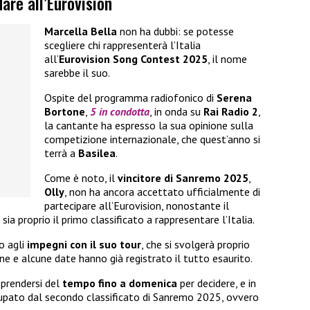
are all’Eurovision
Marcella Bella
non ha dubbi: se potesse
scegliere chi rappresenterà l’Italia
all’
Eurovision Song Contest 2025
, il nome
sarebbe il suo.
Ospite del programma radiofonico di
Serena
Bortone
,
5 in condotta
, in onda su
Rai Radio 2
,
la cantante ha espresso la sua opinione sulla
competizione internazionale, che quest’anno si
terrà a
Basilea
.
Come è noto, il
vincitore di Sanremo 2025
,
Olly
, non ha ancora accettato ufficialmente di
partecipare all’Eurovision, nonostante il
a proprio il primo classificato a rappresentare l’Italia.
o agli
impegni con il suo tour
, che si svolgerà proprio
e e alcune date hanno già registrato il tutto esaurito.
 prendersi del
tempo fino a domenica
per decidere, e in
ccupato dal secondo classificato di Sanremo 2025, ovvero