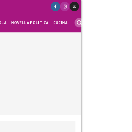
OLA
NOVELLA POLITICA
CUCINA