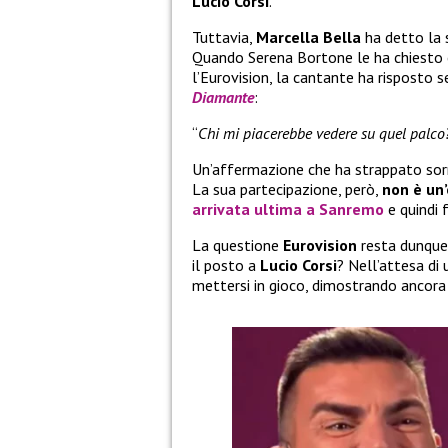
Lucio Corsi
.
Tuttavia,
Marcella Bella
ha detto la 
Quando Serena Bortone le ha chiesto ch
l’Eurovision, la cantante ha risposto 
Diamante
:
“
Chi mi piacerebbe vedere su quel palco?
Un’affermazione che ha strappato sorr
La sua partecipazione, però,
non è un’
arrivata
ultima a Sanremo
e quindi f
La questione
Eurovision
resta dunque
il posto a
Lucio Corsi
? Nell’attesa di 
mettersi in gioco, dimostrando ancora