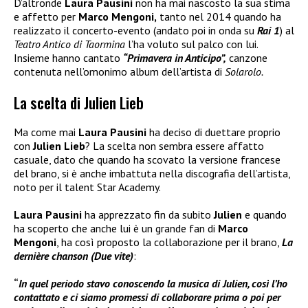
D’altronde
Laura Pausini
non ha mai nascosto la sua stima
e affetto per
Marco Mengoni,
tanto nel 2014 quando ha
realizzato il concerto-evento (andato poi in onda su
Rai 1
) al
Teatro Antico di Taormina
l’ha voluto sul palco con lui.
Insieme hanno cantato
“Primavera in Anticipo”,
canzone
contenuta nell’omonimo album dell’artista di
Solarolo.
La scelta di Julien Lieb
Ma come mai
Laura Pausini
ha deciso di duettare proprio
con
Julien Lieb
? La scelta non sembra essere affatto
casuale, dato che quando ha scovato la versione francese
del brano, si è anche imbattuta nella discografia dell’artista,
noto per il talent Star Academy.
Laura Pausini
ha apprezzato fin da subito
Julien
e quando
ha scoperto che anche lui è un grande fan di
Marco
Mengoni
, ha così proposto la collaborazione per il brano,
La
dernière chanson (Due vite)
:
“
In quel periodo stavo conoscendo la musica di Julien, così l’ho
contattato e ci siamo promessi di collaborare prima o poi per