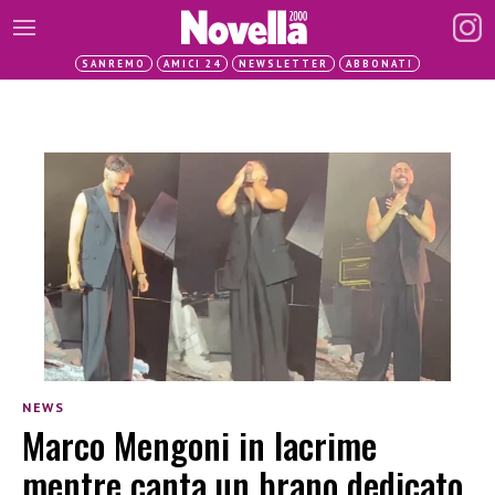
SANREMO
AMICI 24
NEWSLETTER
ABBONATI
NEWS
Marco Mengoni in lacrime
mentre canta un brano dedicato