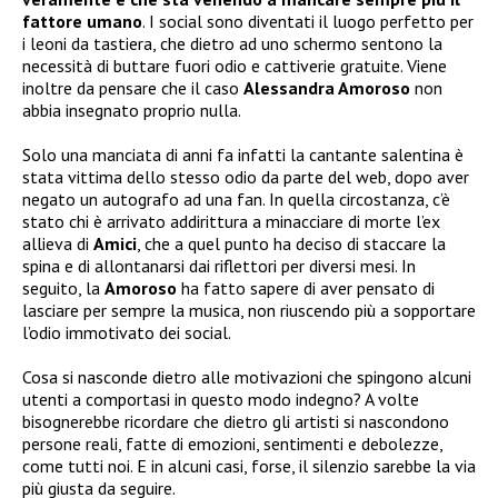
fattore umano
. I social sono diventati il luogo perfetto per
i leoni da tastiera, che dietro ad uno schermo sentono la
necessità di buttare fuori odio e cattiverie gratuite. Viene
inoltre da pensare che il caso
Alessandra Amoroso
non
abbia insegnato proprio nulla.
Solo una manciata di anni fa infatti la cantante salentina è
stata vittima dello stesso odio da parte del web, dopo aver
negato un autografo ad una fan. In quella circostanza, c’è
stato chi è arrivato addirittura a minacciare di morte l’ex
allieva di
Amici
, che a quel punto ha deciso di staccare la
spina e di allontanarsi dai riflettori per diversi mesi. In
seguito, la
Amoroso
ha fatto sapere di aver pensato di
lasciare per sempre la musica, non riuscendo più a sopportare
l’odio immotivato dei social.
Cosa si nasconde dietro alle motivazioni che spingono alcuni
utenti a comportasi in questo modo indegno? A volte
bisognerebbe ricordare che dietro gli artisti si nascondono
persone reali, fatte di emozioni, sentimenti e debolezze,
come tutti noi. E in alcuni casi, forse, il silenzio sarebbe la via
più giusta da seguire.