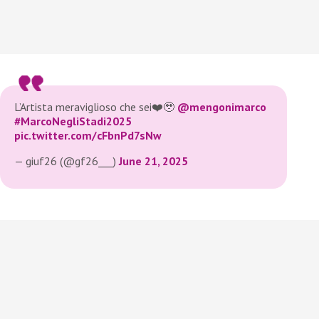
L’Artista meraviglioso che sei❤️🥹
@mengonimarco
#MarcoNegliStadi2025
pic.twitter.com/cFbnPd7sNw
— giuf26 (@gf26___)
June 21, 2025