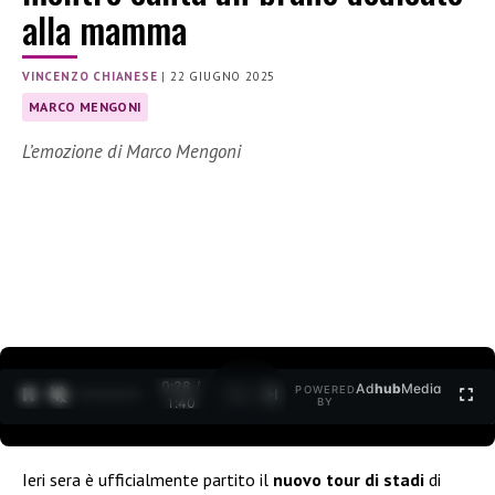
alla mamma
VINCENZO CHIANESE
|
22 GIUGNO 2025
MARCO MENGONI
L’emozione di Marco Mengoni
0:30 /
Ad
hub
Media
POWERED
1
/
2
1:40
BY
Ieri sera è ufficialmente partito il
nuovo tour di stadi
di