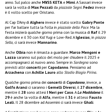
anno. Sul palco anche
M¥SS KETA
e
Mimì
. A Sassari invece
sarà la volta di
Max Pezzali
da
piazzale Segni.
Fedez
invece
è il volto scelto per Oristano.
Al Cap D’Any di
Alghero
invece è stato scelto
Gabry Ponte
per far ballare tutta la folla in
piazzale della Pace
. Ma la
festa inizierà qualche giorno prima con la musica di
Raf
il 29
dicembre e il 30 con Kid Yugi e Low-Red. A
Iglesias
, in
piazza
Sella,
ci sarà invece
Mannarino
.
Anche
Olbia
non è rimasta a guardare.
Marco Mengoni e
Lazza
saranno sul palco del molo per chiudere il 2025 e
accompagnarci al nuovo anno. Sempre in
Sardegna
sono
previsti altri
concerti
per
Capodanno
. Pensiamo ad
Arzachena
con
Achille Lauro
allo
Stadio Biagio Pirina.
Qualche giorno prima dei
concerti
di
Capodanno
, invece, a
Golfo Aranci
ci saranno i
Gemelli Diversi
, il
27 dicembre
,
mentre il
28
sono attesi
I Neri per Caso
. A
La Maddalena
il
29
è anche la volta di
Alfa
, mentre il
31
è atteso
Fausto
Leali.
Il 28 dicembre ad Assemini ci sarà invece
Ghali
.