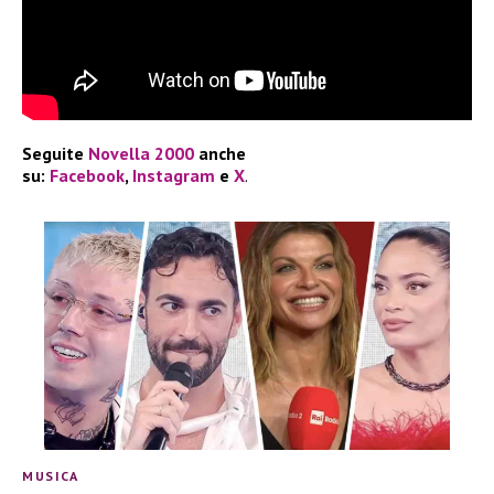
Seguite
Novella 2000
anche
su:
Facebook
,
Instagram
e
X
.
MUSICA