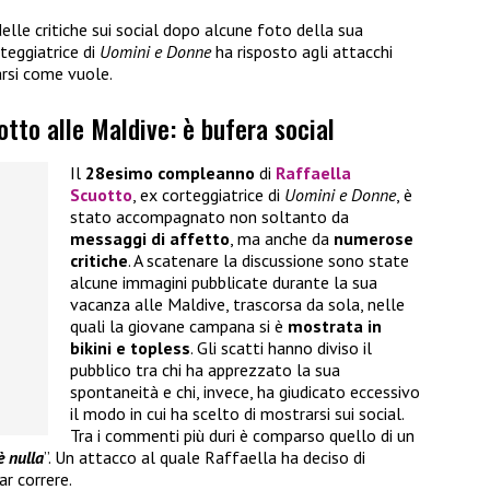
delle critiche sui social dopo alcune foto della sua
rteggiatrice di
Uomini e Donne
ha risposto agli attacchi
arsi come vuole.
otto alle Maldive: è bufera social
Il
28esimo compleanno
di
Raffaella
Scuotto
, ex corteggiatrice di
Uomini e Donne
, è
stato accompagnato non soltanto da
messaggi di affetto
, ma anche da
numerose
critiche
. A scatenare la discussione sono state
alcune immagini pubblicate durante la sua
vacanza alle Maldive, trascorsa da sola, nelle
quali la giovane campana si è
mostrata in
bikini e topless
. Gli scatti hanno diviso il
pubblico tra chi ha apprezzato la sua
spontaneità e chi, invece, ha giudicato eccessivo
il modo in cui ha scelto di mostrarsi sui social.
Tra i commenti più duri è comparso quello di un
è nulla
”. Un attacco al quale Raffaella ha deciso di
r correre.