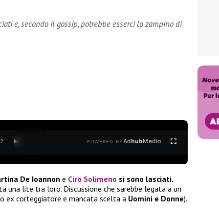
iati e, secondo il gossip, potrebbe esserci lo zampino di
Ad
hub
Media
/
2
POWERED BY
rtina De Ioannon
e
Ciro Solimeno
si sono lasciati.
ta una lite tra loro. Discussione che sarebbe legata a un
o ex corteggiatore e mancata scelta a
Uomini e Donne
).