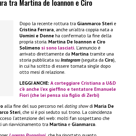
tura tra Martina de Ioannon e Ciro
Dopo la recente rottura tra
Gianmarco Steri
e
Cristina Ferrara
, anche un’altra coppia nata a
Uomini e Donne
ha confermato la fine della
propria storia.
Martina De Ioannon e Ciro
Solimeno
si sono lasciati.
L’annuncio è
arrivato direttamente da
Martina
tramite una
storia pubblicata su
Instagram
(seguita da
Ciro
),
in cui ha scritto di essere tornata single dopo
otto mesi di relazione.
LEGGI ANCHE:
A corteggiare Cristiana a U&D
c’è anche l’ex gieffino e tentatore Emanuele
Fiori (che lei pensa sia figlio di Zerbi)
ro
alla fine del suo percorso nel
dating show
di
Maria De
rco Steri
, che si è poi seduto sul trono. La coincidenza
acceso l’attenzione del web: molti fan sospettano che
ci un riavvicinamento tra
Martina
e
Gianmarco
.
ogger
Lorenzo Pugnaloni
,
che ha riportato quanto