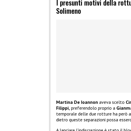
I presunti motivi della rot
Solimeno
Martina De Ioannon
aveva scelto
Ci
Filippi,
preferendolo proprio a
Gianma
temporale delle due rotture ha però 
dietro queste separazioni possa esser
A lanciare l’indiscrezione è stato il bl