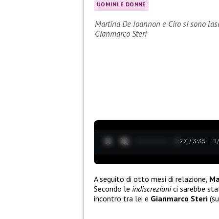
UOMINI E DONNE
Martina De Ioannon e Ciro si sono lasc
Gianmarco Steri
0:28 / 3:35
1
A seguito di otto mesi di relazione,
Ma
Secondo le
indiscrezioni
ci sarebbe sta
incontro tra lei e
Gianmarco Steri
(su