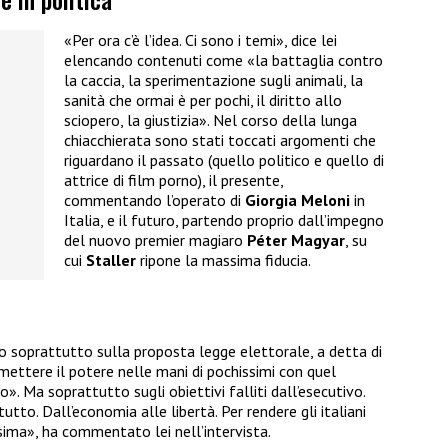
«Per ora c’è l’idea. Ci sono i temi», dice lei
elencando contenuti come «la battaglia contro
la caccia, la sperimentazione sugli animali, la
sanità che ormai è per pochi, il diritto allo
sciopero, la giustizia». Nel corso della lunga
chiacchierata sono stati toccati argomenti che
riguardano il passato (quello politico e quello di
attrice di film porno), il presente,
commentando l’operato di
Giorgia Meloni
in
Italia, e il futuro, partendo proprio dall’impegno
del nuovo premier magiaro
Péter Magyar
, su
cui
Staller
ripone la massima fiducia.
ro soprattutto sulla proposta legge elettorale, a detta di
ttere il potere nelle mani di pochissimi con quel
. Ma soprattutto sugli obiettivi falliti dall’esecutivo.
to. Dall’economia alle libertà. Per rendere gli italiani
ssima», ha commentato lei nell’intervista.