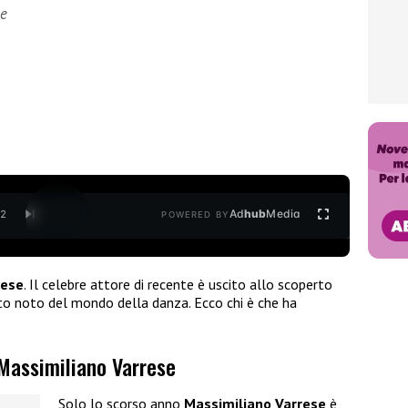
se
Ad
hub
Media
/
2
POWERED BY
rese
. Il celebre attore di recente è uscito allo scoperto
lto noto del mondo della danza. Ecco chi è che ha
 Massimiliano Varrese
Solo lo scorso anno
Massimiliano Varrese
è