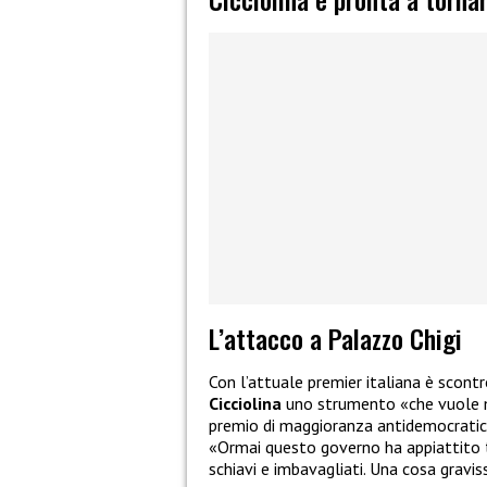
L’attacco a Palazzo Chigi
Con l’attuale premier italiana è scont
Cicciolina
uno strumento «che vuole me
premio di maggioranza antidemocratico»
«Ormai questo governo ha appiattito tut
schiavi e imbavagliati. Una cosa gravi