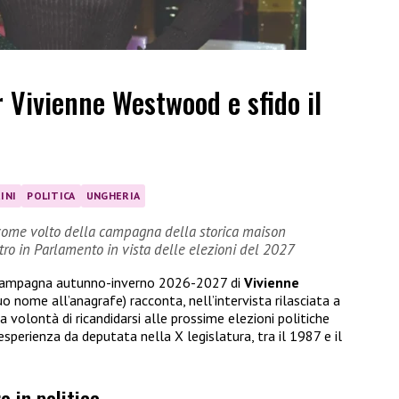
r Vivienne Westwood e sfido il
INI
POLITICA
UNGHERIA
sé come volto della campagna della storica maison
ntro in Parlamento in vista delle elezioni del 2027
la campagna autunno-inverno 2026-2027 di
Vivienne
uo nome all’anagrafe) racconta, nell’intervista rilasciata a
la volontà di ricandidarsi alle prossime elezioni politiche
esperienza da deputata nella X legislatura, tra il 1987 e il
e in politica