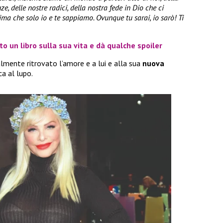
nze, delle nostre radici, della nostra fede in Dio che ci
ma che solo io e te sappiamo. Ovunque tu sarai, io sarò! Ti
to un libro sulla sua vita e dà qualche spoiler
lmente ritrovato l’amore e a lui e alla sua
nuova
a al lupo.