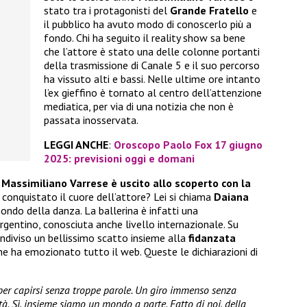
stato tra i protagonisti del
Grande Fratello
e
il pubblico ha avuto modo di conoscerlo più a
fondo. Chi ha seguito il reality show sa bene
che l’attore è stato una delle colonne portanti
della trasmissione di Canale 5 e il suo percorso
ha vissuto alti e bassi. Nelle ultime ore intanto
l’ex gieffino è tornato al centro dell’attenzione
mediatica, per via di una notizia che non è
passata inosservata.
LEGGI ANCHE
:
Oroscopo Paolo Fox 17 giugno
2025: previsioni oggi e domani
,
Massimiliano Varrese è uscito allo scoperto con la
a conquistato il cuore dell’attore? Lei si chiama
Daiana
ndo della danza. La ballerina è infatti una
rgentino, conosciuta anche livello internazionale. Su
ndiviso un bellissimo scatto insieme alla
fidanzata
e ha emozionato tutto il web. Queste le dichiarazioni di
te per capirsi senza troppe parole. Un giro immenso senza
tà. Sì, insieme siamo un mondo a parte. Fatto di noi, della