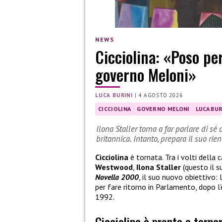
NEWS
Cicciolina: «Poso pe
governo Meloni»
LUCA BURINI
|
4 AGOSTO 2026
CICCIOLINA
GOVERNO MELONI
LUCA BUR
Ilona Staller torna a far parlare di 
britannica. Intanto, prepara il suo rie
Cicciolina
è tornata. Tra i volti del
Westwood
,
Ilona Staller
(questo il s
Novella 2000
, il suo nuovo obiettivo: 
per fare ritorno in Parlamento, dopo l’
1992.
Cicciolina è pronta a tornar