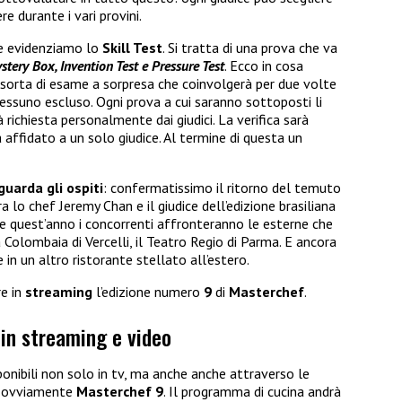
 durante i vari provini.
one evidenziamo lo
Skill Test
. Si tratta di una prova che va
stery Box, Invention Test e Pressure Test
. Ecco in cosa
na sorta di esame a sorpresa che coinvolgerà per due volte
, nessuno escluso. Ogni prova a cui saranno sottoposti li
à richiesta personalmente dai giudici. La verifica sarà
à affidato a un solo giudice. Al termine di questa un
guarda gli ospiti
: confermatissimo il ritorno del temuto
lo chef Jeremy Chan e il giudice dell’edizione brasiliana
e quest’anno i concorrenti affronteranno le esterne che
La Colombaia di Vercelli, il Teatro Regio di Parma. E ancora
 in un altro ristorante stellato all’estero.
re in
streaming
l’edizione numero
9
di
Masterchef
.
in streaming e video
onibili non solo in tv, ma anche anche attraverso le
ne ovviamente
Masterchef 9
. Il programma di cucina andrà