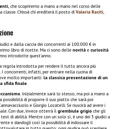
enti,
che scopriremo a mano a mano nel corso delle
 classe. Chissà chi erediterà il posto di
Valeria Raciti
,
izione
iudici e dalla caccia dei concorrenti ai 100.000 € in
primo libro di ricette. Ma ci sono delle
novità
e
curiosità
anno introdotte quest’anno.
va regola introdotta per rendere il tutto ancora più
 concorrenti, infatti, per entrare nella cucina di
rove molto importanti:
la classica presentazione di un
la sfida finale
.
ccanismo
. Inizialmente sarà lo stesso, ma poi a mano a
 possibilità di proporre il suo piatto che sarà poi
annavacciuolo e Giorgio Locatelli. Se riuscirà ad avere i
nale. Con due, invece otterrà il
grembiule grigio
che gli
est di abilità. Mentre con un solo sì, è uno dei 3 giudici a
nte e dandogli così la possibilità di indossare il
sottovalutare in tutto questo: ogni giudice può scegliere