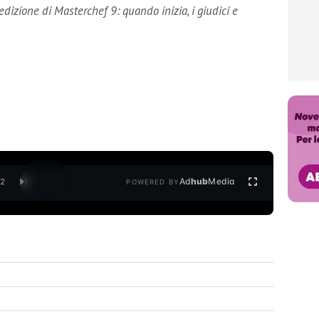
edizione di Masterchef 9: quando inizia, i giudici e
Ad
hub
Media
/
2
POWERED BY