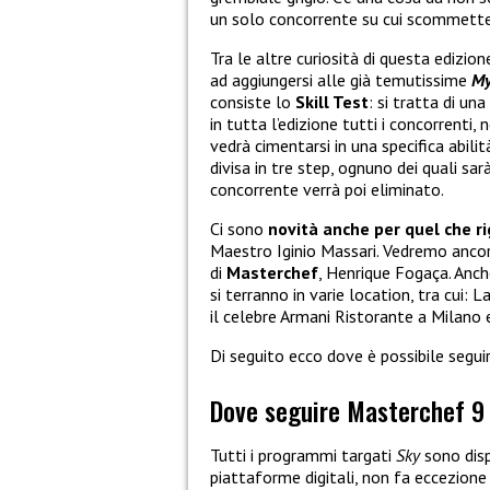
un solo concorrente su cui scommettere
Tra le altre curiosità di questa edizi
ad aggiungersi alle già temutissime
My
consiste lo
Skill Test
: si tratta di u
in tutta l’edizione tutti i concorrenti
vedrà cimentarsi in una specifica abilit
divisa in tre step, ognuno dei quali sar
concorrente verrà poi eliminato.
Ci sono
novità anche per quel che ri
Maestro Iginio Massari. Vedremo ancora 
di
Masterchef
, Henrique Fogaça. Anch
si terranno in varie location, tra cui: 
il celebre Armani Ristorante a Milano e
Di seguito ecco dove è possibile segui
Dove seguire Masterchef 9 
Tutti i programmi targati
Sky
sono disp
piattaforme digitali, non fa eccezio