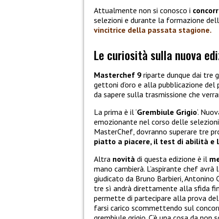
Attualmente non si conosco i
concorr
selezioni e durante la formazione della
vincitrice della passata stagione.
Le curiosità sulla nuova ed
Masterchef 9
riparte dunque dai tre g
gettoni d’oro e alla pubblicazione del 
da sapere sulla trasmissione che verr
La prima è il ‘
Grembiule Grigio
‘. Nuo
emozionante nel corso delle selezioni. I
MasterChef, dovranno superare tre p
piatto a piacere, il test di abilità e 
Altra
novità
di questa edizione è il
me
mano cambierà. L’aspirante chef avrà la
giudicato da Bruno Barbieri, Antonino C
tre sì andrà direttamente alla sfida fi
permette di partecipare alla prova del t
farsi carico scommettendo sul concorre
grembiule grigio. C’è una cosa da non 