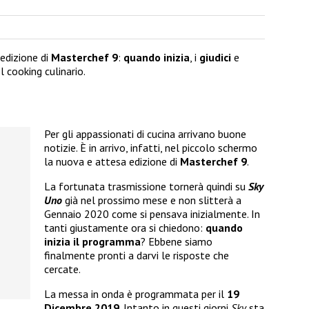
edizione di
Masterchef 9
:
quando inizia
, i
giudici
e
l cooking culinario.
Per gli appassionati di cucina arrivano buone
notizie. È in arrivo, infatti, nel piccolo schermo
la nuova e attesa edizione di
Masterchef 9
.
La fortunata trasmissione tornerà quindi su
Sky
Uno
già nel prossimo mese e non slitterà a
Gennaio 2020 come si pensava inizialmente. In
tanti giustamente ora si chiedono:
quando
inizia il programma
? Ebbene siamo
finalmente pronti a darvi le risposte che
cercate.
La messa in onda è programmata per il
19
Dicembre 2019
. Intanto in questi giorni
Sky
sta