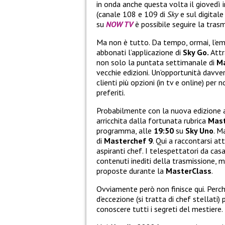
in onda anche questa volta il giovedì 
(canale 108 e 109 di
Sky
e sul digitale
su
NOW TV
è possibile seguire la tras
Ma non è tutto. Da tempo, ormai, l’em
abbonati l’applicazione di
Sky Go.
Attr
non solo la puntata settimanale di
M
vecchie edizioni. Un’opportunità davv
clienti più opzioni (in tv e online) p
preferiti.
Probabilmente con la nuova edizione a
arricchita dalla fortunata rubrica
Mast
programma, alle
19:50
su
Sky Uno
. M
di
Masterchef
9
. Qui a raccontarsi at
aspiranti chef. I telespettatori da casa
contenuti inediti della trasmissione, m
proposte durante la
MasterClass
.
Ovviamente però non finisce qui. Perché 
d’eccezione (si tratta di chef stellati) 
conoscere tutti i segreti del mestiere.