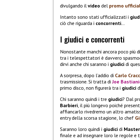
divulgando il
video
del
promo ufficia
Intanto sono stati ufficializzati i
giud
ciò che riguarda i
concorrenti
…
I giudici e concorrenti
Nonostante manchi ancora poco più di
tra i telespettatori è davvero spasmod
dirvi anche chi saranno i
giudici
di ques
A sorpresa, dopo l’addio di
Carlo Crac
trasmissione. Si tratta di
Joe Bastiani
primo disco, non figurerà tra i
giudici
d
Chi saranno quindi i tre
giudici
? Dal p
Barbieri
, il più longevo poiché presen
affiancarlo rivedremo un altro amat
entry della scorsa stagione, lo chef
Gi
Saranno loro quindi i
giudici
di
Master
finale e ad insegnare loro le regole e 