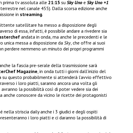
in prima tv assoluta alle
21:15
su
Sky Uno
e
Sky Uno +1
 terrestre nel canale 455). Dalla scorsa edizione anche
missione in
streaming
.
ittente satellitare ha messo a disposizione degli
averso di essa, infatti, è possibile andare a rivedere sia
asterchef
andata in onda, ma anche le precedenti e le
ero unica messa a disposizione da
Sky
, che offre ai suoi
er non perdere nemmeno un minuto dei propri programmi
nche la fascia pre-serale della trasmissione sarà
erChef Magazine
, in onda tutti i giorni dall’inizio del
a su questo probabilmente si attenderà l’avvio effettivo
traverso i loro piatti, saranno ancora una volta gli
 avranno la possibilità così di poter vedere sia dei
a anche conoscere da vicino le ricette dei protagonisti
nella striscia daily anche i 3 giudici e degli ospiti
presenteranno i loro piatti e ci daranno la possibilità di