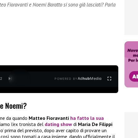
eo Fioravanti e Noemi Baratto si sono già lasciati? Parla
Ad
hub
Media
/
2
POWERED BY
i e Noemi?
ane da quando
Matteo Fioravanti
ha fatto la sua
iamo l’ex tronista del
dating show
di
Maria De Filippi
o’ prima del previsto, dopo aver capito di provare un
e così sono tornati a casa insieme, dando ufficialmente il