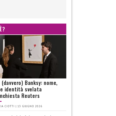
 È?
è (davvero) Banksy: nome,
 e identità svelata
’inchiesta Reuters
IA CIOTTI | 13 GIUGNO 2026