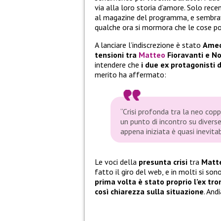
via alla loro storia d’amore. Solo rece
al magazine del programma, e sembrav
qualche ora si mormora che le cose potr
A lanciare l’indiscrezione è stato
Amed
tensioni tra
Matteo
Fioravanti e N
intendere che
i due ex protagonisti 
merito ha affermato:
“Crisi profonda tra la neo cop
un punto di incontro su diverse 
appena iniziata è quasi inevitab
Le voci della
presunta crisi
tra
Matte
fatto il giro del web, e in molti si s
prima volta è stato proprio l’ex tro
così chiarezza sulla situazione
. And