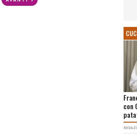
CUC
Fran
con 
pata
REDAZI