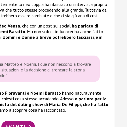
ntemente la neo coppia ha rilasciato un’intervista proprio
a che tutto stesse procedendo alla grande. Tuttavia da
ebbero essere cambiate e che ci sia già aria di crisi.
eo Venza
, che con un post sui social
ha parlato di
oemi Baratto
. Ma non solo. L’influencer ha anche fatto
di Uomini e Donne a breve potrebbero lasciarsi
, e in
pia Matteo e Noemi. I due non riescono a trovare
situazioni e la decisione di troncare la storia
ile”.
o Fioravanti
e
Noemi Baratto
hanno naturalmente
ono chiesti cosa stesse accadendo. Adesso
a parlare per la
nista del dating show di Maria De Filippi, che ha fatto
iamo a scoprire cosa ha raccontato.
AVANTI