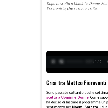
Dopo la scelta a Uomini e Donne, Matt
l’ex tronista, che svela la verità.
0:28 / 1:40
1
Crisi tra Matteo Fioravant
Sono passate soltanto poche settim
scelta a
Uomini e Donne
. Come sapp
ha deciso di lasciare il programma un p
sentimento per
Noemi Baratto
. I du