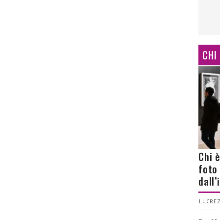
CHI
Chi 
foto
dall
LUCREZ