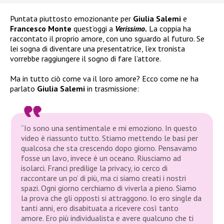
Puntata piuttosto emozionante per
Giulia Salemi
e
Francesco Monte
quest’oggi a
Verissimo.
La coppia ha
raccontato il proprio amore, con uno sguardo al futuro. Se
lei sogna di diventare una presentatrice, l’ex tronista
vorrebbe raggiungere il sogno di fare l’attore.
Ma in tutto ciò come va il loro amore? Ecco come ne ha
parlato
Giulia Salemi
in trasmissione:
“Io sono una sentimentale e mi emoziono. In questo
video è riassunto tutto. Stiamo mettendo le basi per
qualcosa che sta crescendo dopo giorno. Pensavamo
fosse un lavo, invece è un oceano. Riusciamo ad
isolarci. Franci predilige la privacy, io cerco di
raccontare un po’ di più, ma ci siamo creati i nostri
spazi. Ogni giorno cerchiamo di viverla a pieno. Siamo
la prova che gli opposti si attraggono. Io ero single da
tanti anni, ero disabituata a ricevere così tanto
amore. Ero più individualista e avere qualcuno che ti