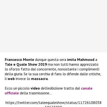
Francesco Monte
dunque questa sera
imita
Mahmood
a
Tale e Quale Show 2019
ma non tutti hanno apprezzato
lo sforzo fatto dal concorrente, nonostante i complimenti
della giuria. Se la sua cerchia di fans lo difende dalle critiche,
il
web
invece lo
massacra
.
Ecco un piccolo
video
dell’esibizione tratto dal
canale
ufficiale
della trasmissione…
https://twitter.com/taleequaleshow/status/11726108038