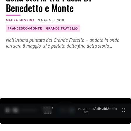
Benedetto e Monte
MAURA MESSINA
|
9 MAGGIO 2018
FRANCESCO-MONTE
GRANDE FRATELLO
Nell’ultima puntata del Grande Fratello – andata in onda
ieri sera 8 maggio- si è parlato della fine della storia…
0:30 /
Ad
hub
Media
POWERED
1
/
2
3:35
BY