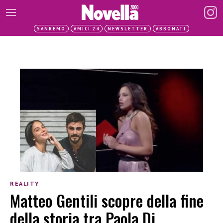
SANREMO
AMICI 24
NEWSLETTER
ABBONATI
REALITY
Matteo Gentili scopre della fine
della storia tra Paola Di