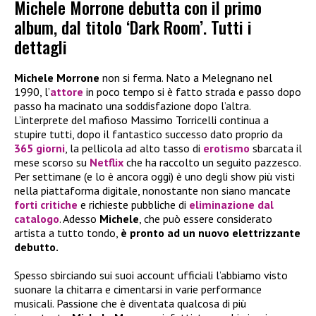
Michele Morrone debutta con il primo
album, dal titolo ‘Dark Room’. Tutti i
dettagli
Michele Morrone
non si ferma. Nato a Melegnano nel
1990, l’
attore
in poco tempo si è fatto strada e passo dopo
passo ha macinato una soddisfazione dopo l’altra.
L’interprete del mafioso Massimo Torricelli continua a
stupire tutti, dopo il fantastico successo dato proprio da
365 giorni
, la pellicola ad alto tasso di
erotismo
sbarcata il
mese scorso su
Netflix
che ha raccolto un seguito pazzesco.
Per settimane (e lo è ancora oggi) è uno degli show più visti
nella piattaforma digitale, nonostante non siano mancate
forti critiche
e richieste pubbliche di
eliminazione dal
catalogo
. Adesso
Michele
, che può essere considerato
artista a tutto tondo,
è pronto ad un nuovo elettrizzante
debutto.
Spesso sbirciando sui suoi account ufficiali l’abbiamo visto
suonare la chitarra e cimentarsi in varie performance
musicali. Passione che è diventata qualcosa di più