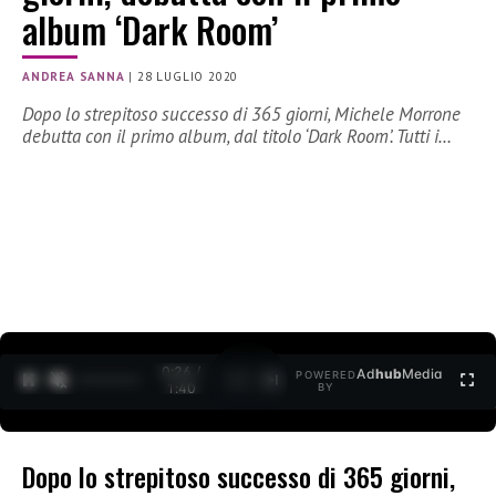
album ‘Dark Room’
ANDREA SANNA
|
28 LUGLIO 2020
Dopo lo strepitoso successo di 365 giorni, Michele Morrone
debutta con il primo album, dal titolo ‘Dark Room’. Tutti i…
0:27 /
Ad
hub
Media
POWERED
1
/
2
1:40
BY
Dopo lo strepitoso successo di 365 giorni,