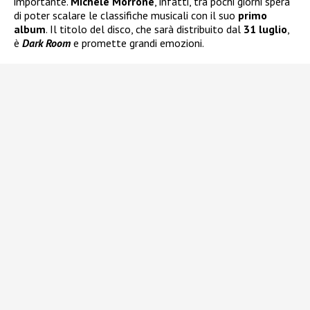
importante.
Michele Morrone
, infatti, tra pochi giorni spera
di poter scalare le classifiche musicali con il suo
primo
album
. Il titolo del disco, che sarà distribuito dal
31 luglio
,
è
Dark Room
e promette grandi emozioni.