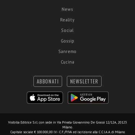
News
Reality
Social
Gossip
Sanremo
Cucina
ABBONATI
NEWSLETTER
Visibilia Editrice S.r.l.
con sede in Via Privata Giovannino De Grassi 12/12A, 20123
Milano.
Capitale sociale € 100.000,00 I.V. - C.F./P.IVA ed iscrizione alla C.C.I.A.A. di Milano