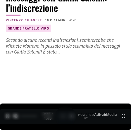
l’indiscrezione
VINCENZO CHIANESE
|
18 DICEMBRE 2020
GRANDE FRATELLO VIP 5
Secondo alcune recenti indiscrezioni, sembrerebbe che
Michele Morrone in passato si sia scambiato dei messaggi
con Giulia Salemi! È stato…
0:26 /
Ad
hub
Media
POWERED
1
/
2
1:40
BY