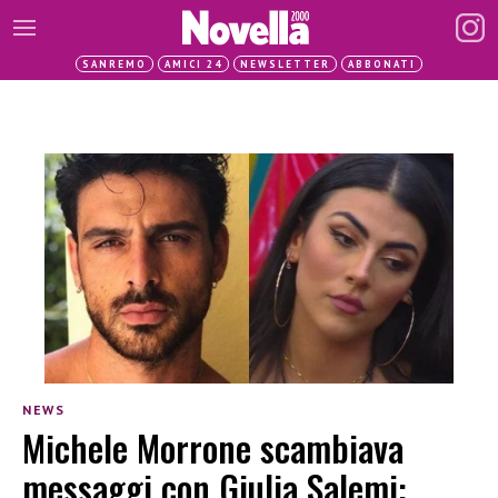
SANREMO
AMICI 24
NEWSLETTER
ABBONATI
NEWS
Michele Morrone scambiava
messaggi con Giulia Salemi: