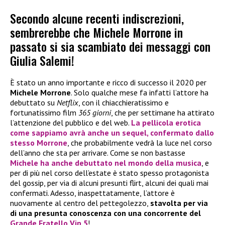
Secondo alcune recenti indiscrezioni,
sembrerebbe che Michele Morrone in
passato si sia scambiato dei messaggi con
Giulia Salemi!
È stato un anno importante e ricco di successo il 2020 per
Michele Morrone
. Solo qualche mese fa infatti l’attore ha
debuttato su
Netflix
, con il chiacchieratissimo e
fortunatissimo film
365 giorni
, che per settimane ha attirato
l’attenzione del pubblico e del web.
La pellicola erotica
come sappiamo avrà anche un sequel, confermato dallo
stesso
Morrone
, che probabilmente vedrà la luce nel corso
dell’anno che sta per arrivare. Come se non bastasse
Michele
ha anche debuttato nel mondo della musica
, e
per di più nel corso dell’estate è stato spesso protagonista
del gossip, per via di alcuni presunti flirt, alcuni dei quali mai
confermati. Adesso, inaspettatamente, l’attore è
nuovamente al centro del pettegolezzo,
stavolta per via
di una presunta conoscenza con una concorrente del
Grande Fratello Vip 5
!