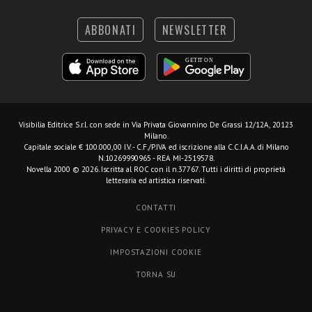
ABBONATI
NEWSLETTER
Visibilia Editrice S.r.l.
con sede in Via Privata Giovannino De Grassi 12/12A, 20123
Milano.
Capitale sociale € 100.000,00 I.V. - C.F./P.IVA ed iscrizione alla C.C.I.A.A. di Milano
N.10269990965 - REA MI-2519578.
Novella 2000 © 2026. Iscritta al ROC con il n.37767. Tutti i diritti di proprietà
letteraria ed artistica riservati.
CONTATTI
PRIVACY E COOKIES POLICY
IMPOSTAZIONI COOKIE
TORNA SU