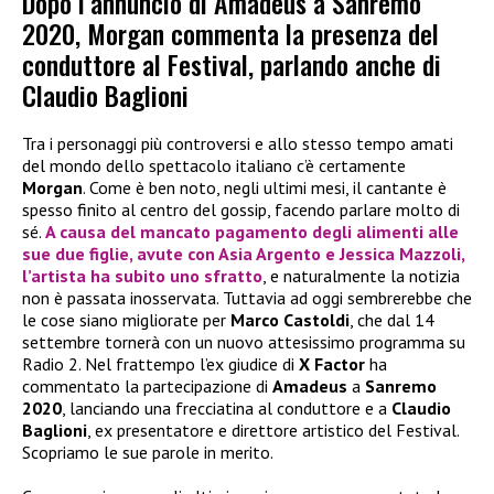
Dopo l’annuncio di Amadeus a Sanremo
2020, Morgan commenta la presenza del
conduttore al Festival, parlando anche di
Claudio Baglioni
Tra i personaggi più controversi e allo stesso tempo amati
del mondo dello spettacolo italiano c’è certamente
Morgan
. Come è ben noto, negli ultimi mesi, il cantante è
spesso finito al centro del gossip, facendo parlare molto di
sé.
A causa del mancato pagamento degli alimenti alle
sue due figlie, avute con
Asia Argento
e
Jessica Mazzoli
,
l’artista ha subito uno sfratto
, e naturalmente la notizia
non è passata inosservata. Tuttavia ad oggi sembrerebbe che
le cose siano migliorate per
Marco Castoldi
, che dal 14
settembre tornerà con un nuovo attesissimo programma su
Radio 2. Nel frattempo l’ex giudice di
X Factor
ha
commentato la partecipazione di
Amadeus
a
Sanremo
2020
, lanciando una frecciatina al conduttore e a
Claudio
Baglioni
, ex presentatore e direttore artistico del Festival.
Scopriamo le sue parole in merito.