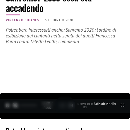
accadendo
VINCENZO CHIANESE
|
6 FEBBRAIO 2020
Potrebbero interessarti anche: Sanremo 2020: l’ordine di
esibizione dei cantanti nella serata dei duetti Francesca
Barra contro Diletta Leotta, commenta…
0:28 /
Ad
hub
Media
POWERED
1
/
2
1:40
BY