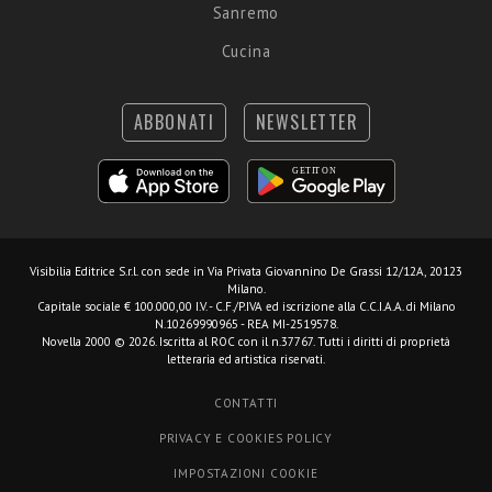
Sanremo
Cucina
ABBONATI
NEWSLETTER
Visibilia Editrice S.r.l.
con sede in Via Privata Giovannino De Grassi 12/12A, 20123
Milano.
Capitale sociale € 100.000,00 I.V. - C.F./P.IVA ed iscrizione alla C.C.I.A.A. di Milano
N.10269990965 - REA MI-2519578.
Novella 2000 © 2026. Iscritta al ROC con il n.37767. Tutti i diritti di proprietà
letteraria ed artistica riservati.
CONTATTI
PRIVACY E COOKIES POLICY
IMPOSTAZIONI COOKIE