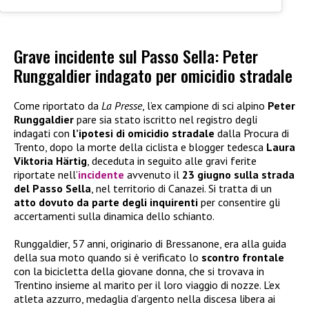
Grave incidente sul Passo Sella: Peter
Runggaldier indagato per omicidio stradale
Come riportato da
La Presse
, l’ex campione di sci alpino
Peter
Runggaldier
pare sia stato iscritto nel registro degli
indagati con
l’ipotesi di omicidio stradale
dalla Procura di
Trento, dopo la morte della ciclista e blogger tedesca
Laura
Viktoria Härtig
, deceduta in seguito alle gravi ferite
riportate nell’
incidente
avvenuto il
23 giugno sulla strada
del Passo Sella
, nel territorio di Canazei. Si tratta di un
atto dovuto da parte degli inquirenti
per consentire gli
accertamenti sulla dinamica dello schianto.
Runggaldier, 57 anni, originario di Bressanone, era alla guida
della sua moto quando si è verificato lo
scontro frontale
con la bicicletta della giovane donna, che si trovava in
Trentino insieme al marito per il loro viaggio di nozze. L’ex
atleta azzurro, medaglia d’argento nella discesa libera ai