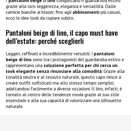
I
pantaloni beige
di
lino
conquistano il guardaroba estivo
grazie alla loro leggerezza, eleganza e versatilità. Dalle
camicie bianche ai blazer, fino agli
abbinamenti
più casual,
ecco le idee look da copiare subito.
Pantaloni beige di lino, il capo must have
dell’estate: perché sceglierli
Leggeri, raffinati e incredibilmente versatili: i
pantaloni
beige di lino
sono tra i protagonisti del guardaroba estivo e
rappresentano una
soluzione perfetta per chi cerca un
look elegante senza rinunciare alla comodità
. Grazie alla
tonalità neutra e al tessuto naturale, questo capo riesce a
creare outfit sofisticati ma allo stesso tempo semplici,
adattandosi facilmente a diverse occasioni. Il lino, infatti, è
tornato al centro delle tendenze moda grazie al suo stile
essenziale e alla sua capacità di valorizzare una silhouette
naturale.