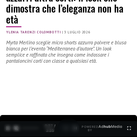
dimostra che l’eleganza non ha
età
YLENIA TARENZI COLOMBOTTI
|
3 LUGLIO 2026
Myrta Merlino sceglie micro shorts azzurro polvere e blusa
bianca per l’evento “Mediterraneo d’autore”. Un look
semplice e raffinato che insegna come indossare i
pantaloncini corti con classe a qualsiasi età.
0:28 /
Ad
hub
Media
POWERED
1
/
2
3:35
BY