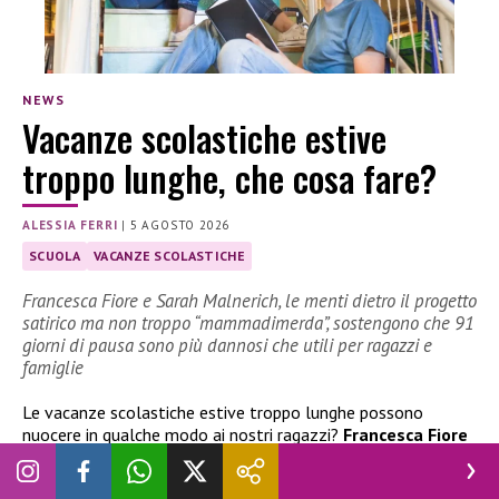
NEWS
Vacanze scolastiche estive
troppo lunghe, che cosa fare?
ALESSIA FERRI
|
5 AGOSTO 2026
SCUOLA
VACANZE SCOLASTICHE
Francesca Fiore e Sarah Malnerich, le menti dietro il progetto
satirico ma non troppo “mammadimerda”, sostengono che 91
giorni di pausa sono più dannosi che utili per ragazzi e
famiglie
Le vacanze scolastiche estive troppo lunghe possono
nuocere in qualche modo ai nostri ragazzi?
Francesca Fiore
e
Sarah Malnerich
, le menti che hanno creato il progetto
satirico ma non troppo “Mammadimerda”, sostengono che