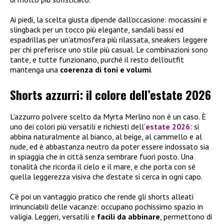
Ai piedi, la scelta giusta dipende dall’occasione: mocassini e
slingback per un tocco più elegante, sandali bassi ed
espadrillas per un’atmosfera più rilassata, sneakers leggere
per chi preferisce uno stile più casual. Le combinazioni sono
tante, e tutte funzionano, purché il resto dell’outfit
mantenga una
coerenza di toni e volumi
.
Shorts azzurri: il colore dell’estate 2026
L’azzurro polvere scelto da Myrta Merlino non è un caso. È
uno dei colori più versatili e richiesti dell’
estate 2026
: si
abbina naturalmente al bianco, al beige, al cammello e al
nude, ed è abbastanza neutro da poter essere indossato sia
in spiaggia che in città senza sembrare fuori posto. Una
tonalità che ricorda il cielo e il mare, e che porta con sé
quella leggerezza visiva che d’estate si cerca in ogni capo.
C’è poi un vantaggio pratico che rende gli shorts alleati
irrinunciabili delle vacanze: occupano pochissimo spazio in
valigia. Leggeri, versatili e
facili da abbinare
, permettono di