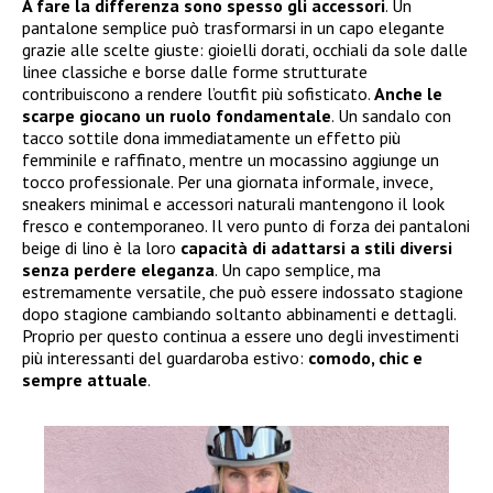
A fare la differenza sono spesso gli accessori
. Un
pantalone semplice può trasformarsi in un capo elegante
grazie alle scelte giuste: gioielli dorati, occhiali da sole dalle
linee classiche e borse dalle forme strutturate
contribuiscono a rendere l’outfit più sofisticato.
Anche le
scarpe giocano un ruolo fondamentale
. Un sandalo con
tacco sottile dona immediatamente un effetto più
femminile e raffinato, mentre un mocassino aggiunge un
tocco professionale. Per una giornata informale, invece,
sneakers minimal e accessori naturali mantengono il look
fresco e contemporaneo. Il vero punto di forza dei pantaloni
beige di lino è la loro
capacità di adattarsi a stili diversi
senza perdere eleganza
. Un capo semplice, ma
estremamente versatile, che può essere indossato stagione
dopo stagione cambiando soltanto abbinamenti e dettagli.
Proprio per questo continua a essere uno degli investimenti
più interessanti del guardaroba estivo:
comodo, chic e
sempre attuale
.