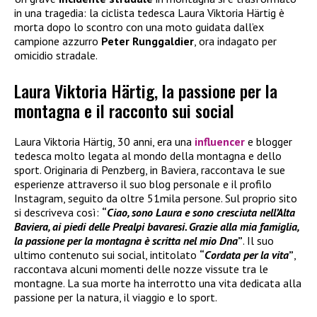
in una tragedia: la ciclista tedesca Laura Viktoria Härtig è
morta dopo lo scontro con una moto guidata dall’ex
campione azzurro
Peter Runggaldier
, ora indagato per
omicidio stradale.
Laura Viktoria Härtig, la passione per la
montagna e il racconto sui social
Laura Viktoria Härtig, 30 anni, era una
influencer
e blogger
tedesca molto legata al mondo della montagna e dello
sport. Originaria di Penzberg, in Baviera, raccontava le sue
esperienze attraverso il suo blog personale e il profilo
Instagram, seguito da oltre 51mila persone. Sul proprio sito
si descriveva così:
“
Ciao, sono Laura e sono cresciuta nell’Alta
Baviera, ai piedi delle Prealpi bavaresi. Grazie alla mia famiglia,
la passione per la montagna è scritta nel mio Dna
”
. Il suo
ultimo contenuto sui social, intitolato
“
Cordata per la vita
”
,
raccontava alcuni momenti delle nozze vissute tra le
montagne. La sua morte ha interrotto una vita dedicata alla
passione per la natura, il viaggio e lo sport.