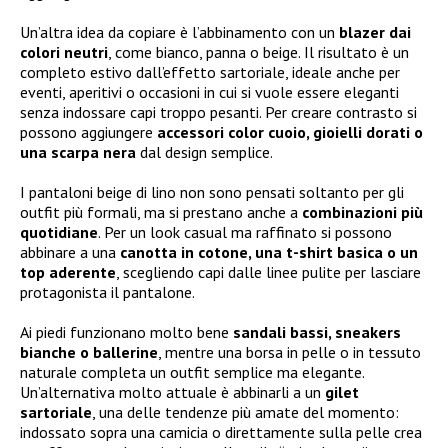
Un’altra idea da copiare è l’abbinamento con un
blazer dai
colori neutri
, come bianco, panna o beige. Il risultato è un
completo estivo dall’effetto sartoriale, ideale anche per
eventi, aperitivi o occasioni in cui si vuole essere eleganti
senza indossare capi troppo pesanti. Per creare contrasto si
possono aggiungere
accessori color cuoio, gioielli dorati o
una scarpa nera
dal design semplice.
I pantaloni beige di lino non sono pensati soltanto per gli
outfit più formali, ma si prestano anche a
combinazioni più
quotidiane
. Per un look casual ma raffinato si possono
abbinare a una
canotta in cotone, una t-shirt basica o un
top aderente
, scegliendo capi dalle linee pulite per lasciare
protagonista il pantalone.
Ai piedi funzionano molto bene
sandali bassi, sneakers
bianche o ballerine
, mentre una borsa in pelle o in tessuto
naturale completa un outfit semplice ma elegante.
Un’alternativa molto attuale è abbinarli a un
gilet
sartoriale
, una delle tendenze più amate del momento:
indossato sopra una camicia o direttamente sulla pelle crea