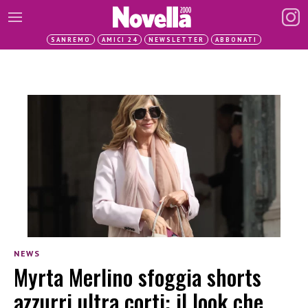
SANREMO
AMICI 24
NEWSLETTER
ABBONATI
NEWS
Myrta Merlino sfoggia shorts
azzurri ultra corti: il look che