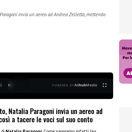
 Paragoni invia un aereo ad Andrea Zelletta, mettendo
Ad
hub
Media
/
2
POWERED BY
o, Natalia Paragoni invia un aereo ad
osì a tacere le voci sul suo conto
i di
Natalia Paragoni
. Come sappiamo infatti l’ex