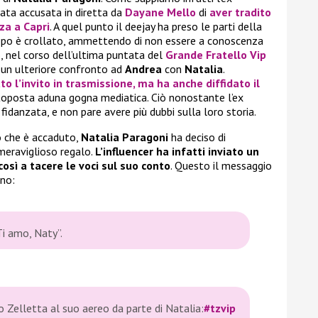
ata accusata in diretta da
Dayane Mello
di
aver tradito
a a Capri
. A quel punto il deejay ha preso le parti della
dopo è crollato, ammettendo di non essere a conoscenza
o, nel corso dell’ultima puntata del
Grande Fratello Vip
e un ulteriore confronto ad
Andrea
con
Natalia
.
ato l’invito in trasmissione, ma ha anche diffidato il
toposta aduna gogna mediatica. Ciò nonostante l’ex
idanzata, e non pare avere più dubbi sulla loro storia.
o che è accaduto,
Natalia Paragoni
ha deciso di
eraviglioso regalo.
L’influencer ha infatti inviato un
sì a tacere le voci sul suo conto
. Questo il messaggio
ino:
 Ti amo, Naty”.
 Zelletta al suo aereo da parte di Natalia:
#tzvip