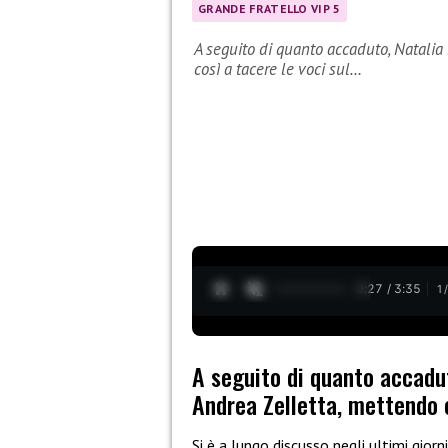
GRANDE FRATELLO VIP 5
A seguito di quanto accaduto, Natalia
così a tacere le voci sul…
0:28 / 3:35
1
A seguito di quanto accadut
Andrea Zelletta, mettendo c
Si è a lungo discusso negli ultimi giorn