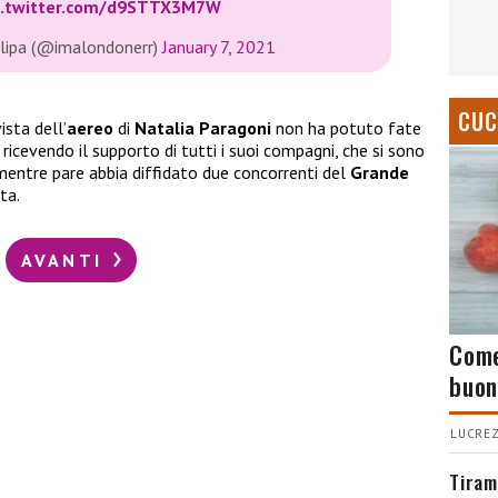
c.twitter.com/d9STTX3M7W
lipa (@imalondonerr)
January 7, 2021
CUC
ista dell’
aereo
di
Natalia Paragoni
non ha potuto fate
icevendo il supporto di tutti i suoi compagni, che si sono
el mentre pare abbia diffidato due concorrenti del
Grande
ta.
AVANTI
Come
buon
LUCREZ
Tiram