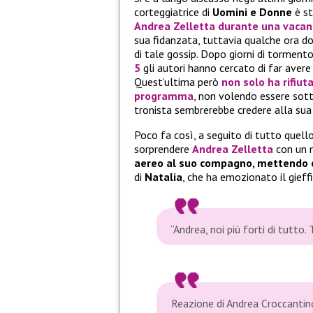
corteggiatrice di
Uomini e Donne
è st
Andrea Zelletta
durante una vacanz
sua fidanzata, tuttavia qualche ora 
di tale gossip. Dopo giorni di torment
5
gli autori hanno cercato di far aver
Quest’ultima però
non solo ha rifiut
programma
, non volendo essere sot
tronista sembrerebbe credere alla sua f
Poco fa così, a seguito di tutto quell
sorprendere
Andrea Zelletta
con un m
aereo al suo compagno, mettendo co
di
Natalia
, che ha emozionato il gieff
“Andrea, noi più forti di tutto.
Reazione di Andrea Croccantino