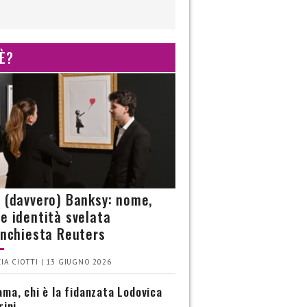
 È?
è (davvero) Banksy: nome,
 e identità svelata
’inchiesta Reuters
IA CIOTTI | 13 GIUGNO 2026
ma, chi è la fidanzata Lodovica
rini