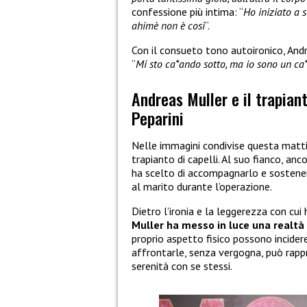
confessione più intima: “
Ho iniziato a 
ahimè non è così
“.
Con il consueto tono autoironico, And
“
Mi sto ca*ando sotto, ma io sono un ca*
Andreas Muller e il trapiant
Peparini
Nelle immagini condivise questa mattina
trapianto di capelli. Al suo fianco, anc
ha scelto di accompagnarlo e sostene
al marito durante l’operazione.
Dietro l’ironia e la leggerezza con cui
Muller ha messo in luce una realt
proprio aspetto fisico possono incide
affrontarle, senza vergogna, può rap
serenità con se stessi.