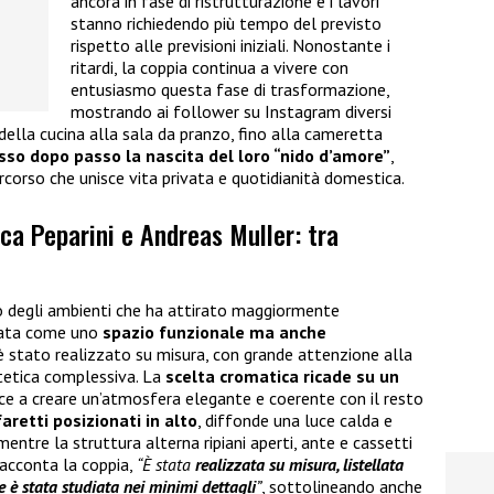
ancora in fase di ristrutturazione e i lavori
stanno richiedendo più tempo del previsto
rispetto alle previsioni iniziali. Nonostante i
ritardi, la coppia continua a vivere con
entusiasmo questa fase di trasformazione,
mostrando ai follower su Instagram diversi
della cucina alla sala da pranzo, fino alla cameretta
sso dopo passo la nascita del loro “nido d’amore”
,
rcorso che unisce vita privata e quotidianità domestica.
ca Peparini e Andreas Muller: tra
no degli ambienti che ha attirato maggiormente
nsata come uno
spazio funzionale ma anche
 è stato realizzato su misura, con grande attenzione alla
stetica complessiva. La
scelta cromatica ricade su un
sce a creare un’atmosfera elegante e coerente con il resto
faretti posizionati in alto
, diffonde una luce calda e
entre la struttura alterna ripiani aperti, ante e cassetti
racconta la coppia,
“È stata
realizzata su misura, listellata
ne è stata studiata nei minimi dettagli
”
, sottolineando anche