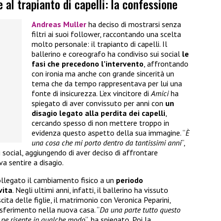
 al trapianto di capelli: la confessione
Andreas Muller
ha deciso di mostrarsi senza
filtri ai suoi follower, raccontando una scelta
molto personale: il trapianto di capelli. Il
ballerino e coreografo ha condiviso sui social
le
fasi che precedono l’intervento
, affrontando
con ironia ma anche con grande sincerità un
tema che da tempo rappresentava per lui una
fonte di insicurezza. L’ex vincitore di
Amici
ha
spiegato di aver convissuto per anni con
un
disagio legato alla perdita dei capelli
,
cercando spesso di non mettere troppo in
evidenza questo aspetto della sua immagine. “
È
una cosa che mi porto dentro da tantissimi anni
“,
 social, aggiungendo di aver deciso di affrontare
a sentire a disagio.
llegato il cambiamento fisico a un
periodo
vita
. Negli ultimi anni, infatti, il ballerino ha vissuto
cita delle figlie, il matrimonio con Veronica Peparini,
rasferimento nella nuova casa. “
Da una parte tutto questo
po ne risente in qualche modo
“, ha spiegato. Poi la