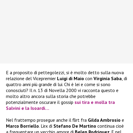
E a proposito di pettegolezzi, si è molto detto sulla nuova
relazione del Vicepremier
Luigi di Maio
con
Virginia Saba
, di
quattro anni più grande di lui. Chi è lei e come si sono
conosciuti? Il n. 13 di Novella 2000 vi racconta questo e
molto altro ancora sulla storia che potrebbe
potenzialmente oscurare il gossip
sui tira e molla tra
Salvini e la Isoardi…
Nel frattempo prosegue anche il flirt fra
Gilda Ambrosio
e
Marco Borriello
. L’ex di
Stefano De Martino
continua cioè
a frequentare un vecchio amore di
Belen Rodriguez
. E nel