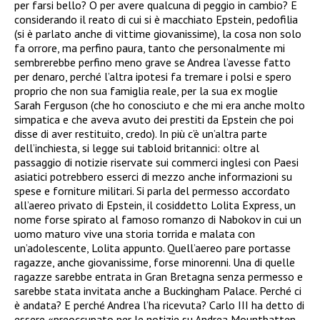
per farsi bello? O per avere qualcuna di peggio in cambio? E
considerando il reato di cui si è macchiato Epstein, pedofilia
(si è parlato anche di vittime giovanissime), la cosa non solo
fa orrore, ma perfino paura, tanto che personalmente mi
sembrerebbe perfino meno grave se Andrea l’avesse fatto
per denaro, perché l’altra ipotesi fa tremare i polsi e spero
proprio che non sua famiglia reale, per la sua ex moglie
Sarah Ferguson (che ho conosciuto e che mi era anche molto
simpatica e che aveva avuto dei prestiti da Epstein che poi
disse di aver restituito, credo). In più c’è un’altra parte
dell’inchiesta, si legge sui tabloid britannici: oltre al
passaggio di notizie riservate sui commerci inglesi con Paesi
asiatici potrebbero esserci di mezzo anche informazioni su
spese e forniture militari. Si parla del permesso accordato
all’aereo privato di Epstein, il cosiddetto Lolita Express, un
nome forse spirato al famoso romanzo di Nabokov in cui un
uomo maturo vive una storia torrida e malata con
un’adolescente, Lolita appunto. Quell’aereo pare portasse
ragazze, anche giovanissime, forse minorenni. Una di quelle
ragazze sarebbe entrata in Gran Bretagna senza permesso e
sarebbe stata invitata anche a Buckingham Palace. Perché ci
è andata? E perché Andrea l’ha ricevuta? Carlo III ha detto di
essere «preoccupato per le notizie su Andrea Mountbatten-