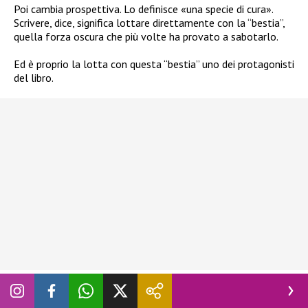
Poi cambia prospettiva. Lo definisce «una specie di cura».
Scrivere, dice, significa lottare direttamente con la “bestia”,
quella forza oscura che più volte ha provato a sabotarlo.
Ed è proprio la lotta con questa “bestia” uno dei protagonisti
del libro.
C’è la madre casalinga. C’è il padre imbianchino, che un giorno
gli lascia una sola, potentissima lettera: «Soffriva del mio