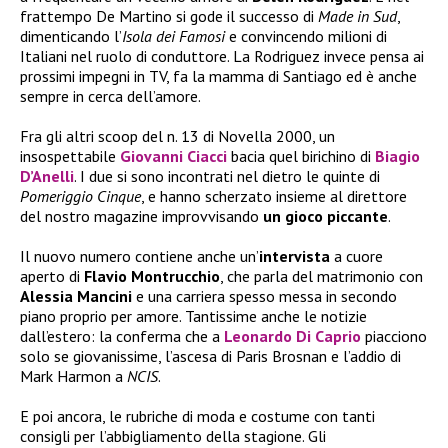
frattempo De Martino si gode il successo di
Made in Sud
,
dimenticando l’
Isola dei Famosi
e convincendo milioni di
Italiani nel ruolo di conduttore. La Rodriguez invece pensa ai
prossimi impegni in TV, fa la mamma di Santiago ed è anche
sempre in cerca dell’amore.
Fra gli altri scoop del n. 13 di Novella 2000, un
insospettabile
Giovanni Ciacci
bacia quel birichino di
Biagio
D’Anelli
. I due si sono incontrati nel dietro le quinte di
Pomeriggio Cinque
, e hanno scherzato insieme al direttore
del nostro magazine improvvisando
un gioco piccante
.
Il nuovo numero contiene anche un’
intervista
a cuore
aperto di
Flavio Montrucchio
, che parla del matrimonio con
Alessia Mancini
e una carriera spesso messa in secondo
piano proprio per amore. Tantissime anche le notizie
dall’estero: la conferma che a
Leonardo Di Caprio
piacciono
solo se giovanissime, l’ascesa di Paris Brosnan e l’addio di
Mark Harmon a
NCIS
.
E poi ancora, le rubriche di moda e costume con tanti
consigli per l’abbigliamento della stagione. Gli