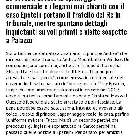
commerciale e i legami mai chiariti con il
caso Epstein portano il fratello del Re in
tribunale, mentre spuntano dettagli
inquietanti su voli privati e visite sospette
a Palazzo
Sono talmente abituato a chiamarlo “il principe Andrea” che
mi riesce difficile chiamarlo Andrea Mountbatten Windsor. Un
commoner, uno come noi, anche se è il figlio della regina
Elisabetta e fratello di re Carlo III. E ora l’hanno pure
arrestato. Si sa il perché: come emissario commerciale del
governo inglese ha passato informazioni a Jeffrey Epstein,
l’imprenditore americano suicidatosi in carcere nel 2019,
dove ci era finito come l’amante e sodale Ghislaine Maxwell.
Questo è il perché sia stato arrestato e poi rilasciato. La
pena potrebbe essere salatissima. Intanto gli avevano già
tolto il titolo di principe, l’appannaggio reale, la casa, perfino
l’uniforme militare. Tutto. Ma c’è un secondo perché che
preoccupa gli inglesi e soprattutto re Carlo: perché ha
passato quelle notizie a Epstein? Per denaro, per amicizia,