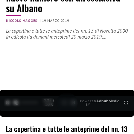
su Albano
NICCOLO MAGGESI
|
19 MARZO 2019
La copertina e tutte le anteprime del nn. 13 di Novella 2000
in edicola da domani mercoledì 20 marzo 2019:…
0:30 /
Ad
hub
Media
POWERED
1
/
2
3:35
BY
La copertina e tutte le anteprime del nn. 13