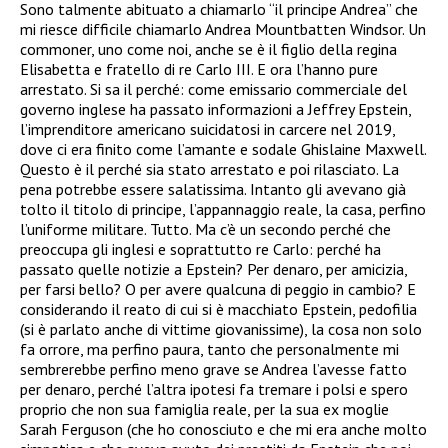
Sono talmente abituato a chiamarlo “il principe Andrea” che
mi riesce difficile chiamarlo Andrea Mountbatten Windsor. Un
commoner, uno come noi, anche se è il figlio della regina
Elisabetta e fratello di re Carlo III. E ora l’hanno pure
arrestato. Si sa il perché: come emissario commerciale del
governo inglese ha passato informazioni a Jeffrey Epstein,
l’imprenditore americano suicidatosi in carcere nel 2019,
dove ci era finito come l’amante e sodale Ghislaine Maxwell.
Questo è il perché sia stato arrestato e poi rilasciato. La
pena potrebbe essere salatissima. Intanto gli avevano già
tolto il titolo di principe, l’appannaggio reale, la casa, perfino
l’uniforme militare. Tutto. Ma c’è un secondo perché che
preoccupa gli inglesi e soprattutto re Carlo: perché ha
passato quelle notizie a Epstein? Per denaro, per amicizia,
per farsi bello? O per avere qualcuna di peggio in cambio? E
considerando il reato di cui si è macchiato Epstein, pedofilia
(si è parlato anche di vittime giovanissime), la cosa non solo
fa orrore, ma perfino paura, tanto che personalmente mi
sembrerebbe perfino meno grave se Andrea l’avesse fatto
per denaro, perché l’altra ipotesi fa tremare i polsi e spero
proprio che non sua famiglia reale, per la sua ex moglie
Sarah Ferguson (che ho conosciuto e che mi era anche molto