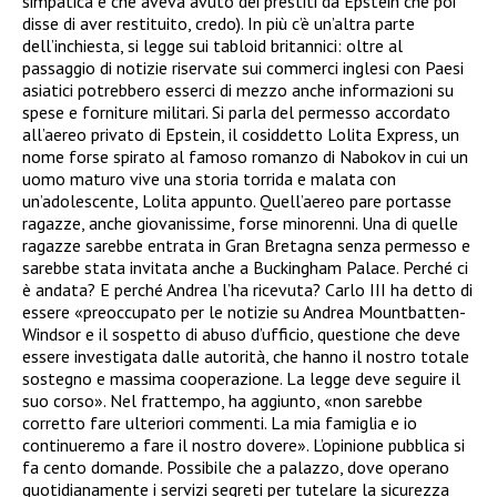
simpatica e che aveva avuto dei prestiti da Epstein che poi
disse di aver restituito, credo). In più c’è un’altra parte
dell’inchiesta, si legge sui tabloid britannici: oltre al
passaggio di notizie riservate sui commerci inglesi con Paesi
asiatici potrebbero esserci di mezzo anche informazioni su
spese e forniture militari. Si parla del permesso accordato
all’aereo privato di Epstein, il cosiddetto Lolita Express, un
nome forse spirato al famoso romanzo di Nabokov in cui un
uomo maturo vive una storia torrida e malata con
un’adolescente, Lolita appunto. Quell’aereo pare portasse
ragazze, anche giovanissime, forse minorenni. Una di quelle
ragazze sarebbe entrata in Gran Bretagna senza permesso e
sarebbe stata invitata anche a Buckingham Palace. Perché ci
è andata? E perché Andrea l’ha ricevuta? Carlo III ha detto di
essere «preoccupato per le notizie su Andrea Mountbatten-
Windsor e il sospetto di abuso d’ufficio, questione che deve
essere investigata dalle autorità, che hanno il nostro totale
sostegno e massima cooperazione. La legge deve seguire il
suo corso». Nel frattempo, ha aggiunto, «non sarebbe
corretto fare ulteriori commenti. La mia famiglia e io
continueremo a fare il nostro dovere». L’opinione pubblica si
fa cento domande. Possibile che a palazzo, dove operano
quotidianamente i servizi segreti per tutelare la sicurezza