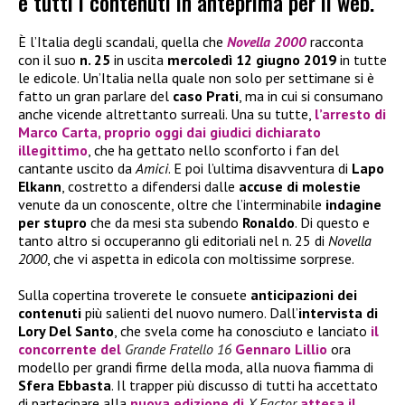
e tutti i contenuti in anteprima per il web.
È l’Italia degli scandali, quella che
Novella 2000
racconta
con il suo
n. 25
in uscita
mercoledì 12 giugno 2019
in tutte
le edicole. Un’Italia nella quale non solo per settimane si è
fatto un gran parlare del
caso Prati
, ma in cui si consumano
anche vicende altrettanto surreali. Una su tutte,
l’arresto di
Marco Carta
, proprio oggi dai giudici dichiarato
illegittimo
, che ha gettato nello sconforto i fan del
cantante uscito da
Amici
. E poi l’ultima disavventura di
Lapo
Elkann
, costretto a difendersi dalle
accuse di molestie
venute da un conoscente, oltre che l’interminabile
indagine
per stupro
che da mesi sta subendo
Ronaldo
. Di questo e
tanto altro si occuperanno gli editoriali nel n. 25 di
Novella
2000
, che vi aspetta in edicola con moltissime sorprese.
Sulla copertina troverete le consuete
anticipazioni dei
contenuti
più salienti del nuovo numero. Dall’
intervista di
Lory Del Santo
, che svela come ha conosciuto e lanciato
il
concorrente del
Grande Fratello 16
Gennaro Lillio
ora
modello per grandi firme della moda, alla nuova fiamma di
Sfera Ebbasta
. Il trapper più discusso di tutti ha accettato
di partecipare alla
nuova edizione di
X Factor
attesa il