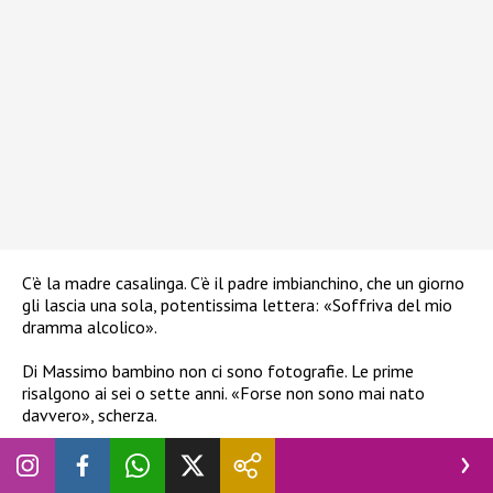
C’è la madre casalinga. C’è il padre imbianchino, che un giorno
gli lascia una sola, potentissima lettera: «Soffriva del mio
dramma alcolico».
Di Massimo bambino non ci sono fotografie. Le prime
risalgono ai sei o sette anni. «Forse non sono mai nato
davvero», scherza.
L’infanzia è selvaggia: lepri inseguite nei campi, alberi scalati,
frutta mangiata fino a star male. Con la scuola il rapporto è