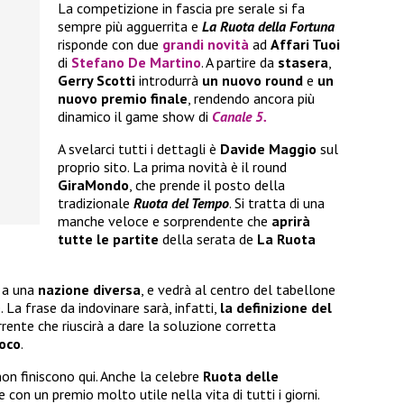
La competizione in fascia pre serale si fa
sempre più agguerrita e
La Ruota della Fortuna
risponde con due
grandi novità
ad
Affari Tuoi
di
Stefano De Martino
. A partire da
stasera
,
Gerry Scotti
introdurrà
un nuovo round
e
un
nuovo premio finale
, rendendo ancora più
dinamico il game show di
Canale 5.
A svelarci tutti i dettagli è
Davide Maggio
sul
proprio sito. La prima novità è il round
GiraMondo
, che prende il posto della
tradizionale
Ruota del Tempo
. Si tratta di una
manche veloce e sorprendente che
aprirà
tutte le partite
della serata de
La Ruota
a a una
nazione diversa
, e vedrà al centro del tabellone
. La frase da indovinare sarà, infatti,
la definizione del
orrente che riuscirà a dare la soluzione corretta
ioco
.
on finiscono qui. Anche la celebre
Ruota delle
sce con un premio molto utile nella vita di tutti i giorni.