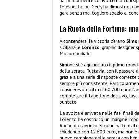
particolarmente coinvolto e alcuni sipa
telespettatori. Gerry ha dimostrato anc
gara senza mai togliere spazio ai conc
La Ruota della Fortuna: una
A contendersi la vittoria c’erano
Simo
siciliana, e
Lorenzo
, graphic designer s
Motomondiale.
Simone si è aggiudicato il primo round
della serata. Tuttavia, con il passare
grazie a una serie di risposte corrett
sempre più consistente. Particolarmen
considerevole cifra di 60.200 euro. No
completare il tabellone decisivo, lasc
puntate.
La svolta è arrivata nelle fasi finali d
Lorenzo ha costruito un margine impor
Round da favorito. Simone ha tentato
chiudendo con 12.600 euro, ma non è ri
nuovo campione della serata con ben 3