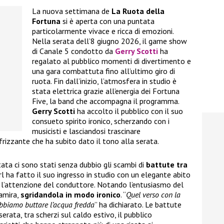
La nuova settimana de
La Ruota della
Fortuna
si è aperta con una puntata
particolarmente vivace e ricca di emozioni.
Nella serata dell’8 giugno 2026, il game show
di Canale 5 condotto da
Gerry Scotti
ha
regalato al pubblico momenti di divertimento e
una gara combattuta fino all’ultimo giro di
ruota. Fin dall’inizio, l’atmosfera in studio è
stata elettrica grazie all’energia dei Fortuna
Five, la band che accompagna il programma.
Gerry Scotti
ha accolto il pubblico con il suo
consueto spirito ironico, scherzando con i
musicisti e lasciandosi trascinare
frizzante che ha subito dato il tono alla serata.
tata ci sono stati senza dubbio gli scambi di
battute tra
rl ha fatto il suo ingresso in studio con un elegante abito
l’attenzione del conduttore. Notando l’entusiasmo del
amira,
sgridandola in modo ironico
. “
Quel verso con la
obbiamo buttare l’acqua fredda
” ha dichiarato. Le battute
erata, tra scherzi sul caldo estivo, il pubblico