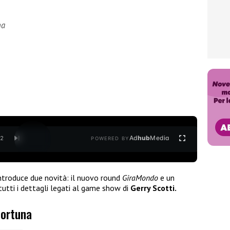
na
Ad
hub
Media
/
2
POWERED BY
ntroduce due novità: il nuovo round
GiraMondo
e un
tutti i dettagli legati al game show di
Gerry Scotti.
Fortuna