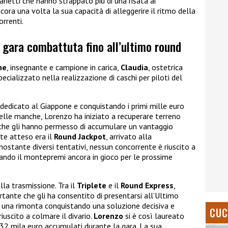
rietti che hanno strappato più di una risata ai
ora una volta la sua capacità di alleggerire il ritmo della
orrenti.
 gara combattuta fino all’ultimo round
ne
, insegnante e campione in carica,
Claudia
, ostetrica
pecializzato nella realizzazione di caschi per piloti del
 dedicato al Giappone e conquistando i primi mille euro
 delle manche, Lorenzo ha iniziato a recuperare terreno
e che gli hanno permesso di accumulare un vantaggio
te atteso era il
Round Jackpot
, arrivato alla
nostante diversi tentativi, nessun concorrente è riuscito a
iando il montepremi ancora in gioco per le prossime
ella trasmissione. Tra il
Triplete
e il
Round Express
,
tante che gli ha consentito di presentarsi all’Ultimo
 una rimonta conquistando una soluzione decisiva e
CUC
uscito a colmare il divario.
Lorenzo
si è così laureato
2 mila euro accumulati durante la gara. La sua