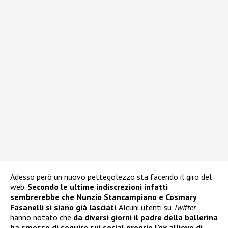
Adesso però un nuovo pettegolezzo sta facendo il giro del
web.
Secondo le ultime indiscrezioni infatti
sembrerebbe che Nunzio Stancampiano e Cosmary
Fasanelli si siano già lasciati
. Alcuni utenti su
Twitter
hanno notato che
da diversi giorni il padre della ballerina
ha smesso di seguire sui social proprio l’ex allievo di