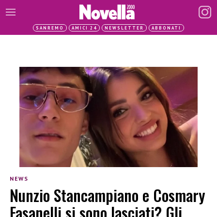
SANREMO
AMICI 24
NEWSLETTER
ABBONATI
NEWS
Nunzio Stancampiano e Cosmary
Fasanelli si sono lasciati? Gli