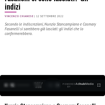
indizi
VINCENZO CHIANESE
|
12 SETTEMBRE 2022
Secondo le indiscrezioni, Nunzio Stancampiano e Cosmary
Fasanelli si sarebbero già lasciati: gli indizi che lo
confermerebbero.
0:28 /
Ad
hub
Media
POWERED
1
/
2
3:35
BY