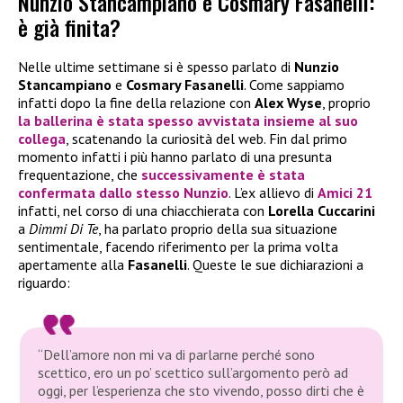
Nunzio Stancampiano e Cosmary Fasanelli:
è già finita?
Nelle ultime settimane si è spesso parlato di
Nunzio
Stancampiano
e
Cosmary Fasanelli
. Come sappiamo
infatti dopo la fine della relazione con
Alex Wyse
, proprio
la ballerina è stata spesso avvistata insieme al suo
collega
, scatenando la curiosità del web. Fin dal primo
momento infatti i più hanno parlato di una presunta
frequentazione, che
successivamente è stata
confermata dallo stesso
Nunzio
. L’ex allievo di
Amici 21
infatti, nel corso di una chiacchierata con
Lorella Cuccarini
a
Dimmi Di Te
, ha parlato proprio della sua situazione
sentimentale, facendo riferimento per la prima volta
apertamente alla
Fasanelli
. Queste le sue dichiarazioni a
riguardo:
“Dell’amore non mi va di parlarne perché sono
scettico, ero un po’ scettico sull’argomento però ad
oggi, per l’esperienza che sto vivendo, posso dirti che è