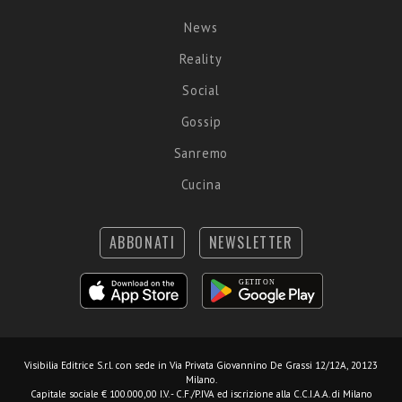
News
Reality
Social
Gossip
Sanremo
Cucina
ABBONATI
NEWSLETTER
Visibilia Editrice S.r.l.
con sede in Via Privata Giovannino De Grassi 12/12A, 20123
Milano.
Capitale sociale € 100.000,00 I.V. - C.F./P.IVA ed iscrizione alla C.C.I.A.A. di Milano