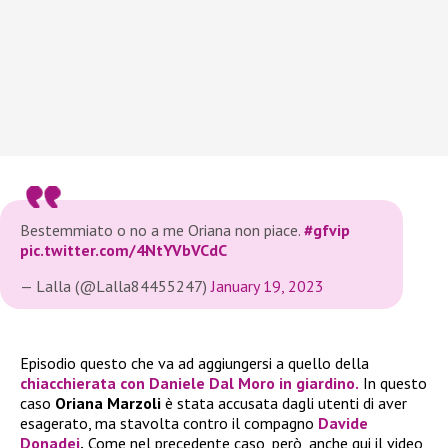
Bestemmiato o no a me Oriana non piace.
#gfvip
pic.twitter.com/4NtYVbVCdC
— Lalla (@Lalla84455247)
January 19, 2023
Episodio questo che va ad aggiungersi a quello della
chiacchierata con
Daniele Dal Moro
in giardino.
In questo
caso
Oriana Marzoli
è stata accusata dagli utenti di aver
esagerato, ma stavolta contro il compagno
Davide
Donadei
.
Come nel precedente caso, però, anche qui il video