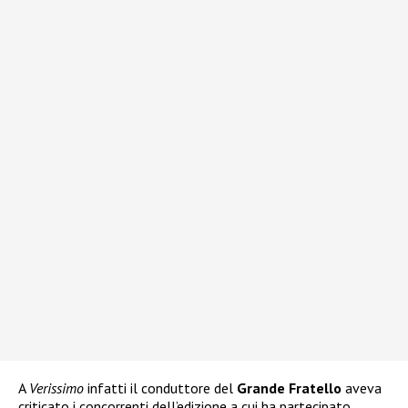
A
Verissimo
infatti il conduttore del
Grande Fratello
aveva
criticato i concorrenti dell’edizione a cui ha partecipato