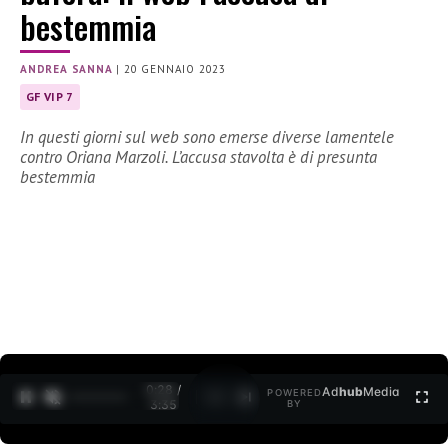
bestemmia
ANDREA SANNA
|
20 GENNAIO 2023
GF VIP 7
In questi giorni sul web sono emerse diverse lamentele
contro Oriana Marzoli. L’accusa stavolta è di presunta
bestemmia
0:30 /
Ad
hub
Media
POWERED
1
/
2
3:35
BY