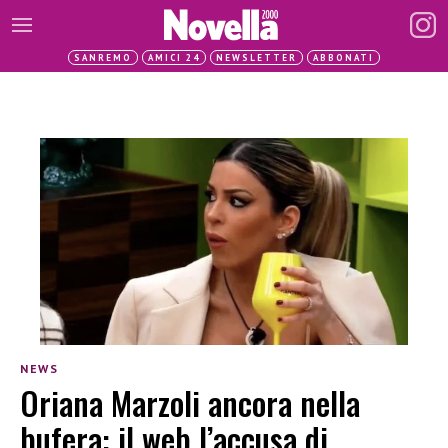
SANREMO
AMICI 24
NEWSLETTER
ABBONATI
NEWS
Oriana Marzoli ancora nella
bufera: il web l’accusa di