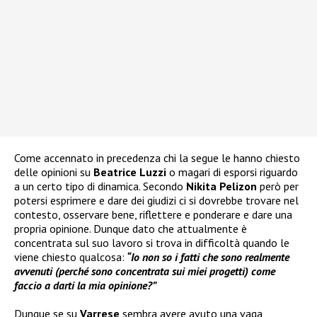
Come accennato in precedenza chi la segue le hanno chiesto
delle opinioni su
Beatrice Luzzi
o magari di esporsi riguardo
a un certo tipo di dinamica. Secondo
Nikita Pelizon
però per
potersi esprimere e dare dei giudizi ci si dovrebbe trovare nel
contesto, osservare bene, riflettere e ponderare e dare una
propria opinione. Dunque dato che attualmente è
concentrata sul suo lavoro si trova in difficoltà quando le
viene chiesto qualcosa:
“Io non so i fatti che sono realmente
avvenuti (perché sono concentrata sui miei progetti) come
faccio a darti la mia opinione?”
Dunque se su
Varrese
sembra avere avuto una vaga