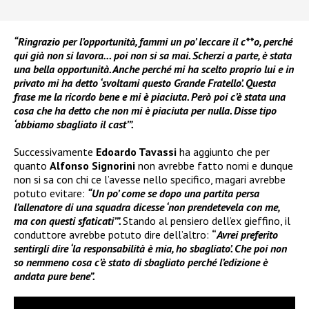
“Ringrazio per l’opportunità, fammi un po’ leccare il c**o, perché
qui già non si lavora… poi non si sa mai. Scherzi a parte, è stata
una bella opportunità. Anche perché mi ha scelto proprio lui e in
privato mi ha detto ‘svoltami questo Grande Fratello’. Questa
frase me la ricordo bene e mi è piaciuta. Però poi c’è stata una
cosa che ha detto che non mi è piaciuta per nulla. Disse tipo
‘abbiamo sbagliato il cast’”.
Successivamente
Edoardo Tavassi
ha aggiunto che per
quanto
Alfonso Signorini
non avrebbe fatto nomi e dunque
non si sa con chi ce l’avesse nello specifico, magari avrebbe
potuto evitare:
“Un po’ come se dopo una partita persa
l’allenatore di una squadra dicesse ‘non prendetevela con me,
ma con questi sfaticati’”.
Stando al pensiero dell’ex gieffino, il
conduttore avrebbe potuto dire dell’altro:
“
Avrei preferito
sentirgli dire ‘la responsabilità è mia, ho sbagliato’. Che poi non
so nemmeno cosa c’è stato di sbagliato perché l’edizione è
andata pure bene”.