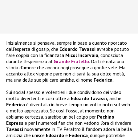
Inizialmente si pensava, sempre in base a quanto riportato
dall’esperta di gossip, che
Edoardo Tavassi
avrebbe potuto
fare coppia con la fidanzata
Micol Incorvaia,
conosciuta
durante l’esperienza al
Grande Fratello
. Da lì è nata una
storia d’amore che ancora oggi prosegue a gonfie vele. Ma
accanto all’ex vippone pare non ci sarà la sua dolce metà,
ma una delle sue più care amiche, di nome
Federica.
Sui social spesso e volentieri i due condividono dei video
molto divertenti e così oltre a
Edoardo Tavassi,
anche
Federica
è diventata in breve tempo un volto noto sul web
e molto apprezzato. Se così fosse, al momento non
abbiamo certezza, sarebbe un bel colpo per
Pechino
Express
e per i numerosi fan che non vedono l’ora di rivedere
Tavassi
nuovamente in TV. Peraltro il fandom adora la bella
amicizia che unisce
Edoardo
e
Federica
, dunque potrebbe