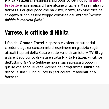
Nikita Pelizon
si è espressa a proposito del nuovo
Grande
Fratello
e non manca di fare alcune critiche a
Massimiliano
Varrese
. Per quel poco che ha visto, infatti, l’ex vincitrice ha
spiegato di non essere troppo convinta dall’attore:
“Semina
dubbio in maniera furba”.
Varrese, le critiche di Nikita
I fan del
Grande Fratello
spesso e volentieri sui social
chiedono agli ex concorrenti di esprimere un giudizio sugli
attuali inquilini della Casa e sulle varie dinamiche. A
TV Blog
a dare il suo punto di vista è stata
Nikita Pelizon
, vincitrice
dell’ultimo
GF Vip
. Sebbene non si sia espressa troppo in
quelle che sono le varie vicende del programma,
Nikita
ha
detto la sua su uno di loro in particolare:
Massimiliano
Varrese
!