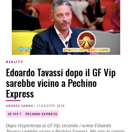
REALITY
Edoardo Tavassi dopo il GF Vip
sarebbe vicino a Pechino
Express
ANDREA SANNA
|
17 AGOSTO 2024
GF VIP 7
PECHINO EXPRESS
Dopo l’esperienza al GF Vip, secondo i rumor Edoardo
Tavassi sarebbe vicino a Pechino Express. Ma non in coppia