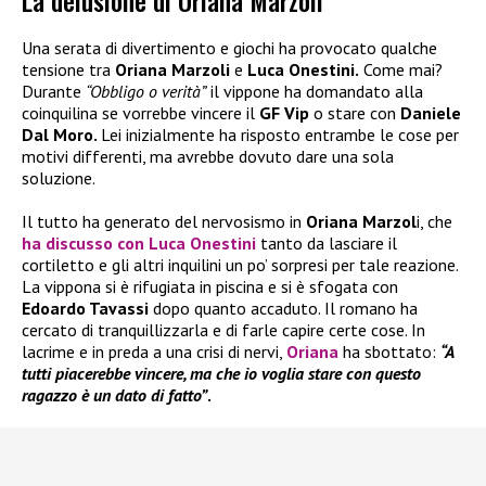
La delusione di Oriana Marzoli
Una serata di divertimento e giochi ha provocato qualche
tensione tra
Oriana Marzoli
e
Luca Onestini.
Come mai?
Durante
“Obbligo o verità”
il vippone ha domandato alla
coinquilina se vorrebbe vincere il
GF Vip
o stare con
Daniele
Dal Moro.
Lei inizialmente ha risposto entrambe le cose per
motivi differenti, ma avrebbe dovuto dare una sola
soluzione.
Il tutto ha generato del nervosismo in
Oriana Marzol
i, che
ha discusso con
Luca Onestini
tanto da lasciare il
cortiletto e gli altri inquilini un po’ sorpresi per tale reazione.
La vippona si è rifugiata in piscina e si è sfogata con
Edoardo Tavassi
dopo quanto accaduto. Il romano ha
cercato di tranquillizzarla e di farle capire certe cose. In
lacrime e in preda a una crisi di nervi,
Oriana
ha sbottato:
“A
tutti piacerebbe vincere, ma che io voglia stare con questo
ragazzo è un dato di fatto”
.