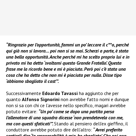
“Ringrazio per l’opportunità, fammi un po’ leccare il c**o, perché
qui già non si lavora… poi non si sa mai. Scherzi a parte, è stata
una bella opportunità. Anche perché mi ha scelto proprio lui e in
privato mi ha detto ‘svoltami questo Grande Fratello’. Questa
frase me la ricordo bene e mi è piaciuta. Però poi c’è stata una
cosa che ha detto che non mi è piaciuta per nulla. Disse tipo
‘abbiamo sbagliato il cast’”.
Successivamente
Edoardo Tavassi
ha aggiunto che per
quanto
Alfonso Signorini
non avrebbe fatto nomi e dunque
non si sa con chi ce l’avesse nello specifico, magari avrebbe
potuto evitare:
“Un po’ come se dopo una partita persa
l’allenatore di una squadra dicesse ‘non prendetevela con me,
ma con questi sfaticati’”.
Stando al pensiero dell’ex gieffino, il
conduttore avrebbe potuto dire dell’altro:
“
Avrei preferito
sentirgli dire ‘la responsabilità è mia, ho sbagliato’. Che poi non