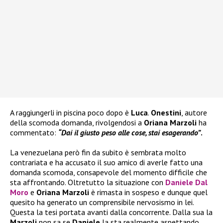
A raggiungerli in piscina poco dopo è
Luca
.
Onestini
, autore
della scomoda domanda, rivolgendosi a
Oriana Marzoli
ha
commentato:
“Dai il giusto peso alle cose, stai esagerando”
.
La venezuelana però fin da subito è sembrata molto
contrariata e ha accusato il suo amico di averle fatto una
domanda scomoda, consapevole del momento difficile che
sta affrontando. Oltretutto la situazione con
Daniele Dal
Moro
e
Oriana Marzoli
è rimasta in sospeso e dunque quel
quesito ha generato un comprensibile nervosismo in lei.
Questa la tesi portata avanti dalla concorrente. Dalla sua la
Marzoli
non sa se
Daniele
la sta realmente aspettando