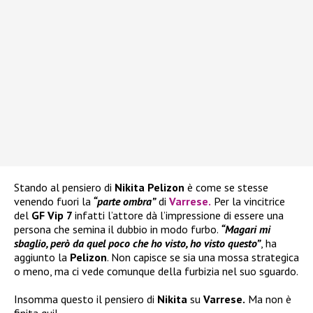
Stando al pensiero di
Nikita Pelizon
è come se stesse
venendo fuori la
“parte ombra”
di
Varrese
.
Per la vincitrice
del
GF Vip 7
infatti l’attore dà l’impressione di essere una
persona che semina il dubbio in modo furbo.
“Magari mi
sbaglio, però da quel poco che ho visto, ho visto questo”
, ha
aggiunto la
Pelizon
. Non capisce se sia una mossa strategica
o meno, ma ci vede comunque della furbizia nel suo sguardo.
Insomma questo il pensiero di
Nikita
su
Varrese.
Ma non è
finita qui!