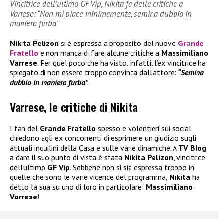
Vincitrice dell’ultimo GF Vip, Nikita fa delle critiche a
Varrese: “Non mi piace minimamente, semina dubbio in
maniera furba”
Nikita Pelizon
si è espressa a proposito del nuovo
Grande
Fratello
e non manca di fare alcune critiche a
Massimiliano
Varrese
. Per quel poco che ha visto, infatti, l’ex vincitrice ha
spiegato di non essere troppo convinta dall’attore:
“Semina
dubbio in maniera furba”.
Varrese, le critiche di Nikita
I fan del
Grande Fratello
spesso e volentieri sui social
chiedono agli ex concorrenti di esprimere un giudizio sugli
attuali inquilini della Casa e sulle varie dinamiche. A
TV Blog
a dare il suo punto di vista è stata
Nikita Pelizon
, vincitrice
dell’ultimo
GF Vip
. Sebbene non si sia espressa troppo in
quelle che sono le varie vicende del programma,
Nikita
ha
detto la sua su uno di loro in particolare:
Massimiliano
Varrese
!