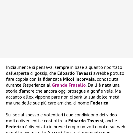
Inizialmente si pensava, sempre in base a quanto riportato
dall’esperta di gossip, che
Edoardo Tavassi
avrebbe potuto
fare coppia con la fidanzata
Micol Incorvaia,
conosciuta
durante l’esperienza al
Grande Fratello
. Da lì è nata una
storia d’amore che ancora oggi prosegue a gonfie vele. Ma
accanto all’ex vippone pare non ci sarà la sua dolce metà,
ma una delle sue più care amiche, di nome
Federica.
Sui social spesso e volentieri i due condividono dei video
molto divertenti e così oltre a
Edoardo Tavassi,
anche
Federica
è diventata in breve tempo un volto noto sul web
e molto apprezzato. Se così fosse, al momento non