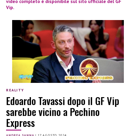
video completo è disponibile sul sito ufficiale del
GF
Vip.
REALITY
Edoardo Tavassi dopo il GF Vip
sarebbe vicino a Pechino
Express
ANDREA SANNA
|
17 AGOSTO 2024