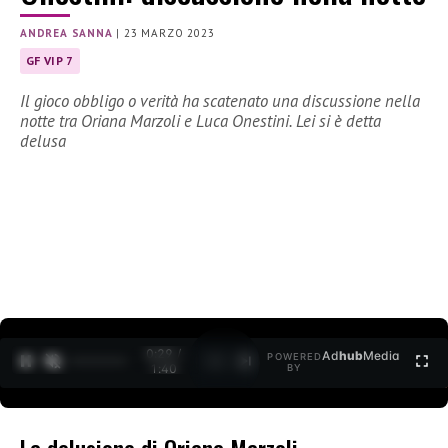
ANDREA SANNA
|
23 MARZO 2023
GF VIP 7
Il gioco obbligo o verità ha scatenato una discussione nella
notte tra Oriana Marzoli e Luca Onestini. Lei si è detta
delusa
0:30 /
Ad
hub
Media
POWERED
1
/
2
1:40
BY