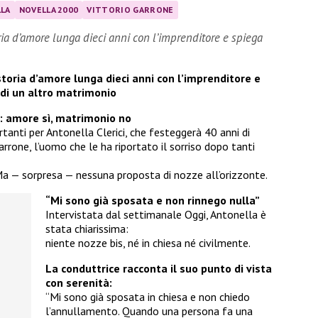
LA
NOVELLA 2000
VITTORIO GARRONE
ria d’amore lunga dieci anni con l’imprenditore e spiega
storia d’amore lunga dieci anni con l’imprenditore e
 di un altro matrimonio
e: amore sì, matrimonio no
tanti per Antonella Clerici, che festeggerà 40 anni di
arrone, l’uomo che le ha riportato il sorriso dopo tanti
a — sorpresa — nessuna proposta di nozze all’orizzonte.
“Mi sono già sposata e non rinnego nulla”
Intervistata dal settimanale Oggi, Antonella è
stata chiarissima:
niente nozze bis, né in chiesa né civilmente.
La conduttrice racconta il suo punto di vista
con serenità:
“Mi sono già sposata in chiesa e non chiedo
l’annullamento. Quando una persona fa una