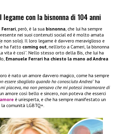
il legame con la bisnonna di 104 anni
Ferrari
, però, è la sua
bisnonna
, che lui ha sempre
presente nei suoi contenuti social ed è molto amata
e non solo). Il loro legame è davvero meraviglioso e
e ha fatto
coming out
, nell’orto a Cameri, la bisnonna
ita è così”. Nello stesso orto della Bis, che lui ha
do,
Emanuele Ferrari ha chiesto la mano ad Andrea
 loro è nato un amore davvero magico, come ha sempre
on essere sbagliato quando ho conosciuto Andrea
” ha
 mi piaceva, ma non pensavo che mi potessi innamorare di
 un amore così bello e sincero, non poteva che esserci
d’amore
è un’esperta, e che ha sempre manifestato un
r la comunità LGBTQ+.