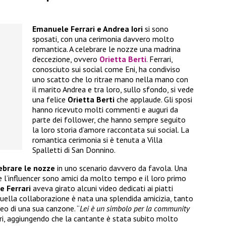
Emanuele Ferrari e Andrea Iori
si sono
sposati, con una cerimonia davvero molto
romantica. A celebrare le nozze una madrina
d’eccezione, ovvero
Orietta Berti
. Ferrari,
conosciuto sui social come Eni, ha condiviso
uno scatto che lo ritrae mano nella mano con
il marito Andrea e tra loro, sullo sfondo, si vede
una felice
Orietta Berti
che applaude. Gli sposi
hanno ricevuto molti commenti e auguri da
parte dei follower, che hanno sempre seguito
la loro storia d’amore raccontata sui social. La
romantica cerimonia si è tenuta a Villa
Spalletti di San Donnino.
lebrare le nozze
in uno scenario davvero da favola. Una
e l’influencer sono amici da molto tempo e il loro primo
e Ferrari
aveva girato alcuni video dedicati ai piatti
 quella collaborazione è nata una splendida amicizia, tanto
eo di una sua canzone. “
Lei è un simbolo per la community
ri, aggiungendo che la cantante è stata subito molto