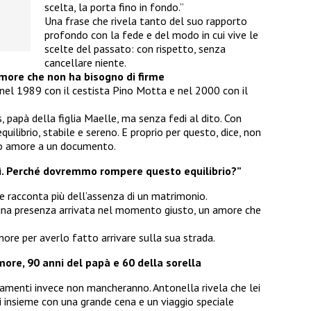
scelta, la porta fino in fondo.”
Una frase che rivela tanto del suo rapporto
profondo con la fede e del modo in cui vive le
scelte del passato: con rispetto, senza
cancellare niente.
more che non ha bisogno di firme
nel 1989 con il cestista Pino Motta e nel 2000 con il
, papà della figlia Maelle, ma senza fedi al dito. Con
uilibrio, stabile e sereno. E proprio per questo, dice, non
sto amore a un documento.
sì. Perché dovremmo rompere questo equilibrio?”
he racconta più dell’assenza di un matrimonio.
una presenza arrivata nel momento giusto, un amore che
gnore per averlo fatto arrivare sulla sua strada.
more, 90 anni del papà e 60 della sorella
giamenti invece non mancheranno. Antonella rivela che lei
ni insieme con una grande cena e un viaggio speciale