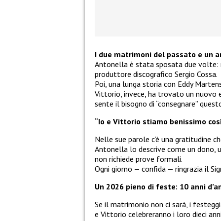
I due matrimoni del passato e un a
Antonella è stata sposata due volte: 
produttore discografico Sergio Cossa.
Poi, una lunga storia con Eddy Martens
Vittorio, invece, ha trovato un nuovo eq
sente il bisogno di “consegnare” que
“Io e Vittorio stiamo benissimo co
Nelle sue parole c’è una gratitudine c
Antonella lo descrive come un dono, 
non richiede prove formali.
Ogni giorno — confida — ringrazia il Si
Un 2026 pieno di feste: 10 anni d’a
Se il matrimonio non ci sarà, i festeg
e Vittorio celebreranno i loro dieci an