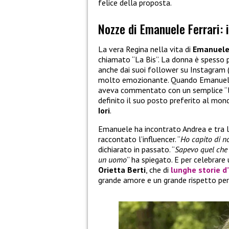
felice della proposta.
Nozze di Emanuele Ferrari: 
La vera Regina nella vita di
Emanuele 
chiamato “La Bis”. La donna è spesso 
anche dai suoi follower su Instagram (
molto emozionante. Quando Emanuel
aveva commentato con un semplice “la v
definito il suo posto preferito al mon
Iori
.
Emanuele ha incontrato Andrea e tra
raccontato l’influencer. “
Ho capito di n
dichiarato in passato. “
Sapevo quel che
un uomo
” ha spiegato. E per celebrare
Orietta Berti
, che di
lunghe storie 
grande amore e un grande rispetto pe