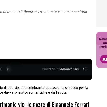
io di un noto influencer. La cantante è stata la madrina
Ad
hub
Media
/
2
POWERED BY
io di due vip. Una celebrante d’eccezione, simbolo per la
e davvero molto romantiche e da favola.
rimonio vip: le nozze di Emanuele Ferrari