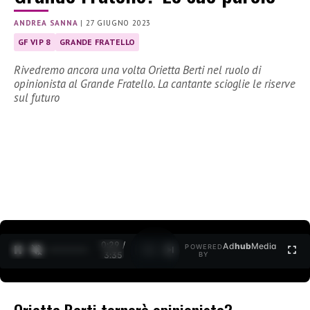
ANDREA SANNA
|
27 GIUGNO 2023
GF VIP 8
GRANDE FRATELLO
Rivedremo ancora una volta Orietta Berti nel ruolo di
opinionista al Grande Fratello. La cantante scioglie le riserve
sul futuro
0:30 /
Ad
hub
Media
POWERED
1
/
2
3:35
BY