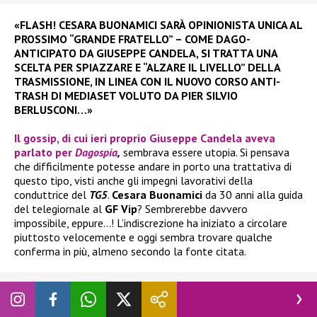
«FLASH! CESARA BUONAMICI SARÀ OPINIONISTA UNICA AL
PROSSIMO “GRANDE FRATELLO” – COME DAGO-
ANTICIPATO DA GIUSEPPE CANDELA, SI TRATTA UNA
SCELTA PER SPIAZZARE E “ALZARE IL LIVELLO” DELLA
TRASMISSIONE, IN LINEA CON IL NUOVO CORSO ANTI-
TRASH DI MEDIASET VOLUTO DA PIER SILVIO
BERLUSCONI…»
Il gossip, di cui ieri proprio
Giuseppe Candela
aveva
parlato per
Dagospia
,
sembrava essere utopia. Si pensava
che difficilmente potesse andare in porto una trattativa di
questo tipo, visti anche gli impegni lavorativi della
conduttrice del
TG5
.
Cesara Buonamici
da 30 anni alla guida
del telegiornale al
GF Vip
? Sembrerebbe davvero
impossibile, eppure…! L’indiscrezione ha iniziato a circolare
piuttosto velocemente e oggi sembra trovare qualche
conferma in più, almeno secondo la fonte citata.