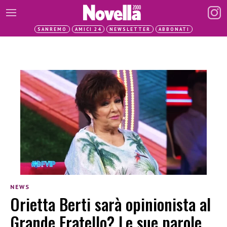
SANREMO
AMICI 24
NEWSLETTER
ABBONATI
NEWS
Orietta Berti sarà opinionista al
Grande Fratello? Le sue parole