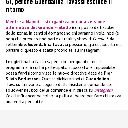
GF, perché Guendalina Tavassi esclude il
ritorno
Mentre a Napoli ci si organizza per una versione
alternativa del
Grande Fratello
(composto da tiktoker
della zona), in tanti si domandano chi saranno i volti noti (e
non) che prenderanno parte al reality show di
Canale 5
da
settembre.
Guendalina Tavassi
possiamo già escluderla e a
parlare di questo è stata proprio lei su Instagram.
L’ex gieffina ha fatto sapere che per quanto ami il
programma, a cui ha partecipato in passato, è impossibile
possa farvi ritorno viste le nuove direttive date da
Pier
Silvio Berlusconi.
Queste dichiarazioni di
Guendalina
Tavassi
arrivano a seguito delle insistenti domande dei
follower nel box delle domande e in direct su
Instagram
.
Così l’influencer ha colto la palla al balzo per fare chiarezza
una volta per tutte: