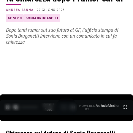
ANDREA SANNA
|
27 GIUGNO 2023
GF VIP 8
SONIA BRUGANELLI
Dopo tanti rumor sul suo futuro al GF, l’ufficio stampa di
Sonia Bruganelli interviene con un comunicato in cui fa
chiarezza
0:11 /
Ad
hub
Media
POWERED
1
/
2
1:40
BY