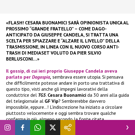
«FLASH! CESARA BUONAMICI SARÀ OPINIONISTA UNICA AL
PROSSIMO “GRANDE FRATELLO” – COME DAGO-
ANTICIPATO DA GIUSEPPE CANDELA, SI TRATTA UNA
SCELTA PER SPIAZZARE E “ALZARE IL LIVELLO” DELLA
TRASMISSIONE, IN LINEA CON IL NUOVO CORSO ANTI-
TRASH DI MEDIASET VOLUTO DA PIER SILVIO
BERLUSCONI…»
Il gossip, di cui ieri proprio
Giuseppe Candela
aveva
parlato per
Dagospia
,
sembrava essere utopia. Si pensava
che difficilmente potesse andare in porto una trattativa di
questo tipo, visti anche gli impegni lavorativi della
conduttrice del
TG5
.
Cesara Buonamici
da 30 anni alla guida
del telegiornale al
GF Vip
? Sembrerebbe davvero
impossibile, eppure…! L’indiscrezione ha iniziato a circolare
piuttosto velocemente e oggi sembra trovare qualche
conferma in più, almeno secondo la fonte citata.