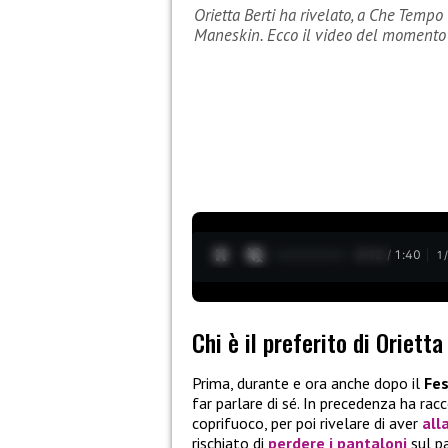
Orietta Berti ha rivelato, a Che Tempo 
Maneskin. Ecco il video del momento
0:12 / 1:40
1
Chi è il preferito di Oriett
Prima, durante e ora anche dopo il
Fes
far parlare di sé. In precedenza ha ra
coprifuoco, per poi rivelare di aver
all
rischiato di
perdere i pantaloni
sul pa