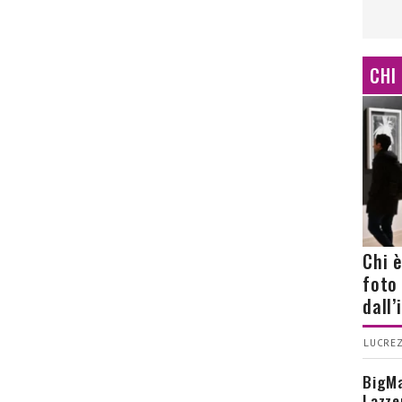
CHI
Chi 
foto
dall
LUCREZ
BigMa
Lazze