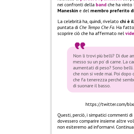
nei confronti della
band
che ha vinto 
Maneskin
e del
membro preferito di
La celebrità ha, quindi, rivelato
chi è i
puntata di
Che Tempo Che Fa
. Ha fatto
scoprire ciò che ha affermato nel
vid
Non li trovi più belli? Di due a
messo su un po’ di carne. La ca
aumentati di peso? Sono belli. I
che non si vede mai. Poi dopo c
che fa tenerezza perché sembr
di suonare il basso.
https://twitter.com/b
Questi, perciò, i simpatici commenti di
dovessero comparire insieme altre volte
non esiteremo ad informarvi. Continuat