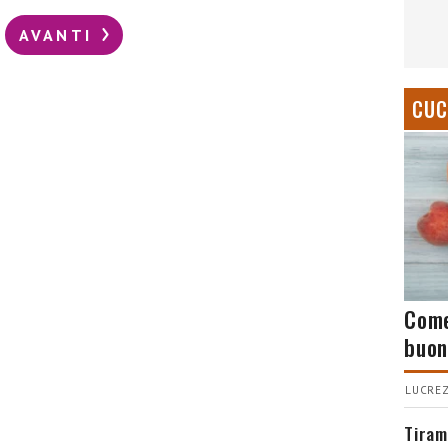
AVANTI
CUC
Come
buon
LUCREZ
Tiram