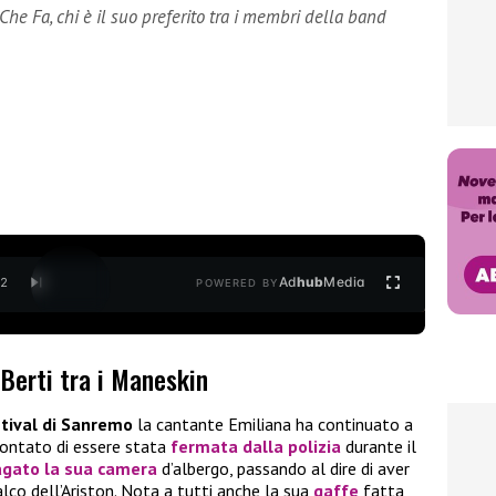
Che Fa, chi è il suo preferito tra i membri della band
Ad
hub
Media
/
2
POWERED BY
a Berti tra i Maneskin
tival di Sanremo
la cantante Emiliana ha continuato a
ccontato di essere stata
fermata dalla polizia
durante il
agato la sua camera
d’albergo, passando al dire di aver
lco dell’Ariston. Nota a tutti anche la sua
gaffe
fatta