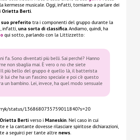
la kermesse musicale. Oggi, infatti, torniamo a parlare dei
 Orietta Berti
.
l suo preferito
tra i componenti del gruppo durante la
, infatti,
una sorta di classifica
. Andiamo, quindi, ha
eo
qui sotto, parlando con la Littizzetto:
nni fa. Sono diventati più belli. Sai perché? Hanno
rne non sbaglia mai. È vero o no che siete
l più bello del gruppo è quello là, il batterista
’è lui che ha un fascino speciale e poi c’è questo
a un bambino. Lei, invece, ha quel modo sensuale
lxrryk/status/1368680735759011840?s=20
Orietta Berti
verso i
Maneskin
. Nel caso in cui
 e la cantante dovesse rilasciare spiritose dichiarazioni,
e a seguirci per tante altre
news
.