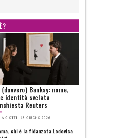
 È?
è (davvero) Banksy: nome,
 e identità svelata
’inchiesta Reuters
IA CIOTTI | 13 GIUGNO 2026
ma, chi è la fidanzata Lodovica
rini