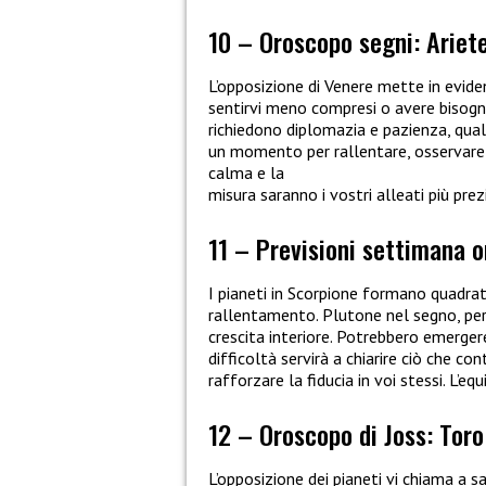
10 – Oroscopo segni: Ariet
L’opposizione di Venere mette in evide
sentirvi meno compresi o avere bisogn
richiedono diplomazia e pazienza, qua
un momento per rallentare, osservare e
calma e la
misura saranno i vostri alleati più prezi
11 – Previsioni settimana 
I pianeti in Scorpione formano quadra
rallentamento. Plutone nel segno, però
crescita interiore. Potrebbero emergere
difficoltà servirà a chiarire ciò che c
rafforzare la fiducia in voi stessi. L’eq
12 – Oroscopo di Joss: Toro
L’opposizione dei pianeti vi chiama a 