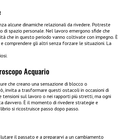
e
nza alcune dinamiche relazionali da rivedere. Potreste
o di spazio personale. Nel lavoro emergono sfide che
lità che in questo periodo vanno coltivate con impegno. È
 comprendere gli altri senza forzare le situazioni. La
osi.
oroscopo Acquario
ture che creano una sensazione di blocco o
, invita a trasformare questi ostacoli in occasioni di
 tensioni sul lavoro o nei rapporti più stretti, ma ogni
onta davvero. È il momento di rivedere strategie e
uilibrio si ricostruisce passo dopo passo.
salutare il passato e a prepararvi a un cambiamento