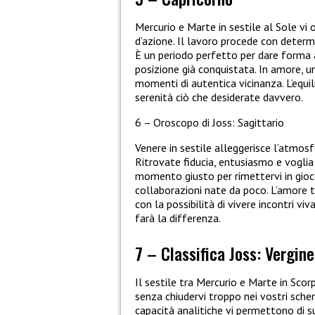
Mercurio e Marte in sestile al Sole vi
d’azione. Il lavoro procede con determi
È un periodo perfetto per dare forma 
posizione già conquistata. In amore, u
momenti di autentica vicinanza. L’equil
serenità ciò che desiderate davvero.
6 – Oroscopo di Joss: Sagittario
Venere in sestile alleggerisce l’atmos
Ritrovate fiducia, entusiasmo e voglia d
momento giusto per rimettervi in gioc
collaborazioni nate da poco. L’amore to
con la possibilità di vivere incontri vi
farà la differenza.
7 – Classifica Joss: Vergine
Il sestile tra Mercurio e Marte in Sc
senza chiudervi troppo nei vostri schem
capacità analitiche vi permettono di s