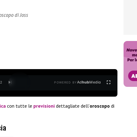
roscopo di Joss
Ad
hub
Media
/
2
POWERED BY
ica
con tutte le
previsioni
dettagliate dell’
oroscopo
di
cia