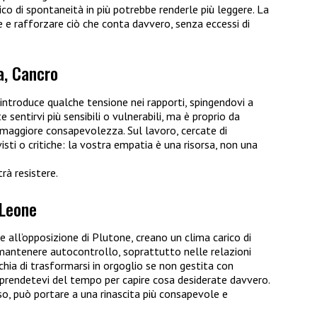
ico di spontaneità in più potrebbe renderle più leggere. La
are e rafforzare ciò che conta davvero, senza eccessi di
a, Cancro
 introduce qualche tensione nei rapporti, spingendovi a
e sentirvi più sensibili o vulnerabili, ma è proprio da
maggiore consapevolezza. Sul lavoro, cercate di
sti o critiche: la vostra empatia è una risorsa, non una
rà resistere.
 Leone
e all’opposizione di Plutone, creano un clima carico di
mantenere autocontrollo, soprattutto nelle relazioni
schia di trasformarsi in orgoglio se non gestita con
 e prendetevi del tempo per capire cosa desiderate davvero.
, può portare a una rinascita più consapevole e