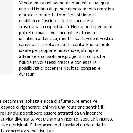
Venere entra nel segno da martedì e inaugura
una settimana di grande rinnovamento emotivo
e professionale. L’atmosfera si tinge di
equilibrio e fascino: ciò che toccate si
trasforma in opportunità. Nei rapporti personali
potrete chiarire vecchi dubbi e ritrovare
un’intesa autentica, mentre sul lavoro il vostro
carisma sarà notato da chi conta. È un periodo
ideale per proporre nuove idee, stringere
alleanze e consolidare progetti in corso. La
fiducia in voi stessi cresce e con essa la
possibilità di ottenere risultati concreti e
duraturi.
a settimana ispirata e ricca di sfumature emotive.
apace di rigenerare: chi vive una relazione sentirà il
re i single potrebbero essere attratti da un incontro
tività diventa la vostra arma vincente: seguite l’intuito,
ive e originali. È il momento di lasciarvi guidare dalle
 la concretezza nei risultati.