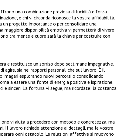
 offrono una combinazione preziosa di lucidità e forza
nazione, e chi vi circonda riconosce la vostra affidabilità.
a un progetto importante o per consolidare una
na maggiore disponibilità emotiva vi permetterà di vivere
ibrio tra mente e cuore sarà la chiave per costruire con
fera e restituisce un sorriso dopo settimane impegnative.
i agire, sia nei rapporti personali che sul lavoro. È il
o, magari esplorando nuovi percorsi o consolidando
rna a essere una fonte di energia positiva e ispirazione,
vaci e sinceri. La fortuna vi segue, ma ricordate: la costanza
orpione vi aiuta a procedere con metodo e concretezza, ma
i. Il lavoro richiede attenzione ai dettagli, ma le vostre
uperare ogni ostacolo. Le relazioni affettive si muovono