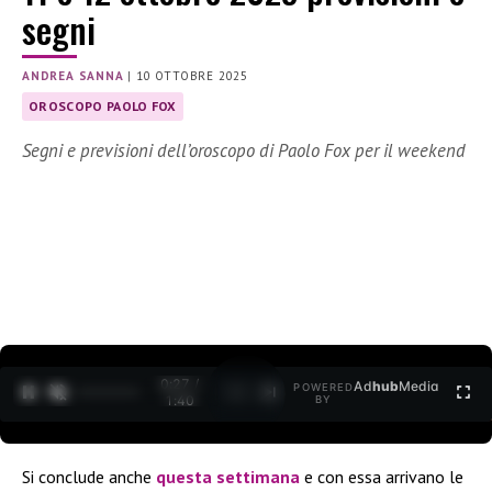
segni
ANDREA SANNA
|
10 OTTOBRE 2025
OROSCOPO PAOLO FOX
Segni e previsioni dell’oroscopo di Paolo Fox per il weekend
0:27 /
Ad
hub
Media
POWERED
1
/
2
1:40
BY
Si conclude anche
questa
settimana
e con essa arrivano le