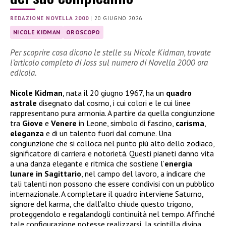
REDAZIONE NOVELLA 2000
|
20 GIUGNO 2026
NICOLE KIDMAN
OROSCOPO
Per scoprire cosa dicono le stelle su Nicole Kidman, trovate
l’articolo completo di Joss sul numero di Novella 2000 ora
edicola.
Nicole
Kidman
, nata il 20 giugno 1967, ha un
quadro
astrale
disegnato dal cosmo, i cui colori e le cui linee
rappresentano pura armonia. A partire da quella congiunzione
tra
Giove
e
Venere
in Leone, simbolo di fascino,
carisma
,
eleganza
e di un talento fuori dal comune. Una
congiunzione che si colloca nel punto più alto dello zodiaco,
significatore di carriera e notorietà. Questi pianeti danno vita
a una danza elegante e ritmica che sostiene l’
energia
lunare in Sagittario
, nel campo del lavoro, a indicare che
tali talenti non possono che essere condivisi con un pubblico
internazionale. A completare il quadro interviene Saturno,
signore del karma, che dall’alto chiude questo trigono,
proteggendolo e regalandogli continuità nel tempo. Affinché
tale configurazione potesse realizzarsi, la scintilla divina