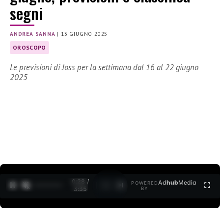
segni
ANDREA SANNA
|
13 GIUGNO 2025
OROSCOPO
Le previsioni di Joss per la settimana dal 16 al 22 giugno
2025
0:29 /
Ad
hub
Media
POWERED
1
/
2
3:35
BY