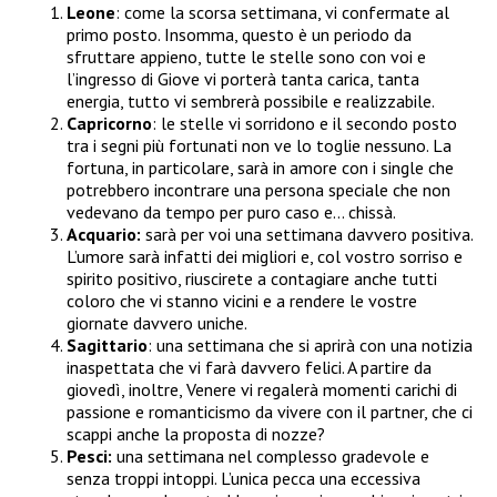
Leone
: come la scorsa settimana, vi confermate al
primo posto. Insomma, questo è un periodo da
sfruttare appieno, tutte le stelle sono con voi e
l’ingresso di Giove vi porterà tanta carica, tanta
energia, tutto vi sembrerà possibile e realizzabile.
Capricorno
: le stelle vi sorridono e il secondo posto
tra i segni più fortunati non ve lo toglie nessuno. La
fortuna, in particolare, sarà in amore con i single che
potrebbero incontrare una persona speciale che non
vedevano da tempo per puro caso e… chissà.
Acquario:
sarà per voi una settimana davvero positiva.
L’umore sarà infatti dei migliori e, col vostro sorriso e
spirito positivo, riuscirete a contagiare anche tutti
coloro che vi stanno vicini e a rendere le vostre
giornate davvero uniche.
Sagittario
: una settimana che si aprirà con una notizia
inaspettata che vi farà davvero felici. A partire da
giovedì, inoltre, Venere vi regalerà momenti carichi di
passione e romanticismo da vivere con il partner, che ci
scappi anche la proposta di nozze?
Pesci:
una settimana nel complesso gradevole e
senza troppi intoppi. L’unica pecca una eccessiva