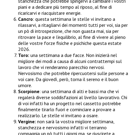
stanchezza che potrebbe spingervi a cambiare i vostri
piani e a dedicare più tempo al riposo, al fine di
ricaricarvi e riacquistare energie.
Cancro
: questa settimana le stelle vi invitano a
rilassarvi, a ritagliarvi dei momenti tutti per voi, sia per
un pò di introspezione, che non guasta mai, sia per
ritrovare la pace e l’equilibrio, al fine di vivere al pieno
delle vostre forze fisiche e psichiche questa estate
2026.
Toro:
una settimana a due facce. Non inizierà nel
migliore dei modi a causa di alcuni contrattempi sul
lavoro che vi renderanno parecchio nervosi.
Nervosismo che potrebbe ripercuotersi sulle persone a
voi care. Da giovedì, però, torna il sereno e il buon
umore.
Scorpione
: una settimana di alti e bassi ma che vi
regalerà diverse soddisfazioni al livello lavorativo. Chi
di voi infatti ha un progetto nel cassetto potrebbe
finalmente tirarlo fuori e cominciare a provare a
realizzarlo. Le stelle vi invitano a osare.
Vergine:
non sarà la vostra migliore settimana,
stanchezza e nervosismo infatti vi terranno
compagnia un pò tutti i giorni ma, se riuscirete a