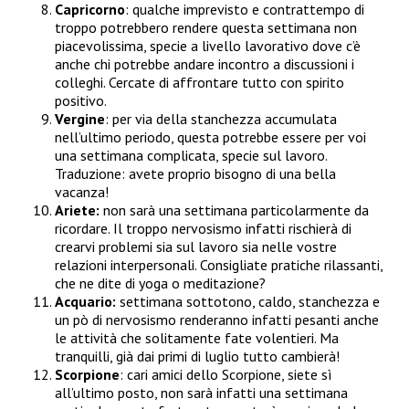
Capricorno
: qualche imprevisto e contrattempo di
troppo potrebbero rendere questa settimana non
piacevolissima, specie a livello lavorativo dove c’è
anche chi potrebbe andare incontro a discussioni i
colleghi. Cercate di affrontare tutto con spirito
positivo.
Vergine
: per via della stanchezza accumulata
nell’ultimo periodo, questa potrebbe essere per voi
una settimana complicata, specie sul lavoro.
Traduzione: avete proprio bisogno di una bella
vacanza!
Ariete:
non sarà una settimana particolarmente da
ricordare. Il troppo nervosismo infatti rischierà di
crearvi problemi sia sul lavoro sia nelle vostre
relazioni interpersonali. Consigliate pratiche rilassanti,
che ne dite di yoga o meditazione?
Acquario:
settimana sottotono, caldo, stanchezza e
un pò di nervosismo renderanno infatti pesanti anche
le attività che solitamente fate volentieri. Ma
tranquilli, già dai primi di luglio tutto cambierà!
Scorpione
: cari amici dello Scorpione, siete sì
all’ultimo posto, non sarà infatti una settimana