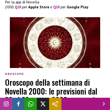
Per la app di Novella
2000
QUI
per
Apple
Store
e
QUI
per
Google
Play
OROSCOPO
Oroscopo della settimana di
Novella 2000: le previsioni dal
23 al 29 marzo 2026 per ogni
segno zodiacale