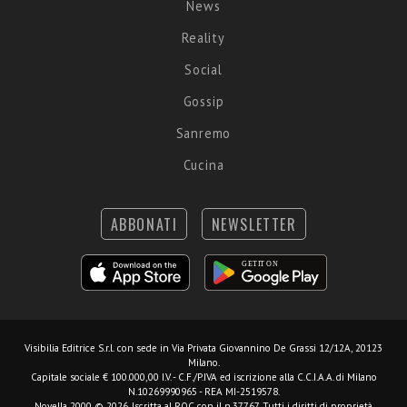
News
Reality
Social
Gossip
Sanremo
Cucina
ABBONATI
NEWSLETTER
Visibilia Editrice S.r.l.
con sede in Via Privata Giovannino De Grassi 12/12A, 20123
Milano.
Capitale sociale € 100.000,00 I.V. - C.F./P.IVA ed iscrizione alla C.C.I.A.A. di Milano
N.10269990965 - REA MI-2519578.
Novella 2000 © 2026. Iscritta al ROC con il n.37767. Tutti i diritti di proprietà