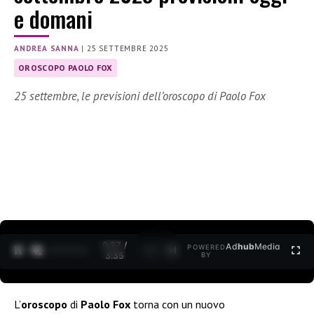
e domani
ANDREA SANNA
|
25 SETTEMBRE 2025
OROSCOPO PAOLO FOX
25 settembre, le previsioni dell’oroscopo di Paolo Fox
0:27 /
Ad
hub
Media
POWERED
1
/
2
3:35
BY
L’
oroscopo
di
Paolo Fox
torna con un nuovo