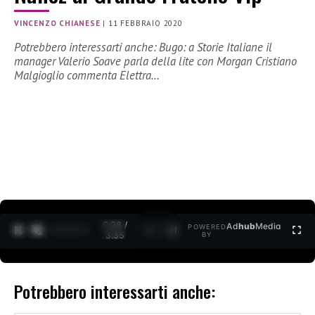
VINCENZO CHIANESE
|
11 FEBBRAIO 2020
Potrebbero interessarti anche: Bugo: a Storie Italiane il
manager Valerio Soave parla della lite con Morgan Cristiano
Malgioglio commenta Elettra…
0:28 /
Ad
hub
Media
POWERED
1
/
2
3:35
BY
Potrebbero interessarti anche: