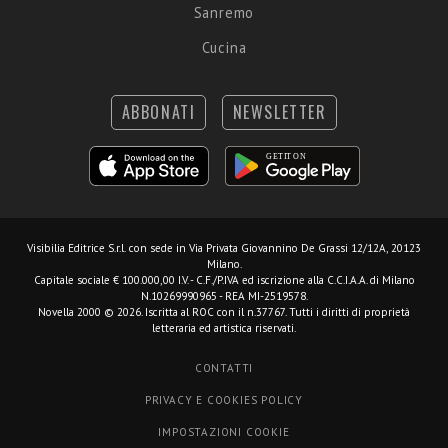
Sanremo
Cucina
ABBONATI
NEWSLETTER
Visibilia Editrice S.r.l.
con sede in Via Privata Giovannino De Grassi 12/12A, 20123
Milano.
Capitale sociale € 100.000,00 I.V. - C.F./P.IVA ed iscrizione alla C.C.I.A.A. di Milano
N.10269990965 - REA MI-2519578.
Novella 2000 © 2026. Iscritta al ROC con il n.37767. Tutti i diritti di proprietà
letteraria ed artistica riservati.
CONTATTI
PRIVACY E COOKIES POLICY
IMPOSTAZIONI COOKIE