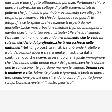
maschile e’ uno sfigato all’ennesima potenza. Parliamoci chiaro,
questo è sobrio…ho un collage di piselli screenshottati in
galleria che fa invidia a pornhub – ovviamente con allegati i
profili di provenienza. Mi chiedo: “quando te lo guardi, lo
fotografi e ce lo spedisci, che reazione ti aspetti da noi
fanciulle?!…che masturbazione mentale ti fai ad immaginarci
mentre riceviamo la tua posta virtuale?”. Perché io ti smonto
l’entusiasmo in un nano secondo:
nel momento che lo vedo mi
sale un desiderio dal profondo…che ti rinsecchisca nelle
mutande!
”
Nel lungo post la vincitrice di
Grande Fratello
e
Isola dei Famosi
appare chiaramente infastidita dalle
continue foto che riceve, asserendo che:
è facile immaginare
che idea hanno della donna esseri del genere…perché le donne
non le conoscono…le guardano ma non le vedono.
Uomini così
li umilierei a vita
. Talmente piccoli e ignoranti e beati in questa
loro condizione perché non si rendono conto di quanto fanno
schifo. Donne, scrivetemi il vostro pensiero.”