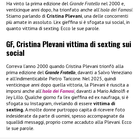
Ha vinto la prima edizione del
Grande Fratello
nel 2000 e,
venticinque anni dopo, ha trionfato anche all’
Isola dei Famosi
.
Stiamo parlando di
Cristina Plevani
, una delle concorrenti
più amate in assoluto. L’ex gieffina si è sfogata sui social, in
quanto vittima di sexting. Ecco le sue parole.
GF, Cristina Plevani vittima di sexting sui
social
Correva l’anno 2000 quando Cristina Plevani trionfò alla
prima edizione del
Grande Fratello
, davanti a Salvo Veneziano
e all’indimenticabile Pietro Taricone. Nel 2025, quindi
venticinque anni dopo quella vittoria, la Plevani è riuscita a
imporsi anche all’
Isola dei Famosi
, davanti a Mario Adinolfi e
Jey Lillo. Qualche giorno fa l’ex gieffina ed ex naufraga, si è
sfogata su Instagram, rivelando di essere
vittima di
sexting.
A molte donne purtroppo capita di ricevere foto
indesiderate da parte di uomini, spesso accompagnate da
squallidi messaggi, proprio come accaduto alla Plevani. Ecco
le sue parole.