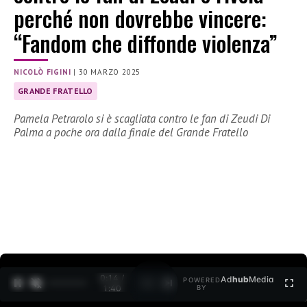
perché non dovrebbe vincere:
“Fandom che diffonde violenza”
NICOLÒ FIGINI
|
30 MARZO 2025
GRANDE FRATELLO
Pamela Petrarolo si è scagliata contro le fan di Zeudi Di
Palma a poche ora dalla finale del Grande Fratello
0:15 /
Ad
hub
Media
POWERED
1
/
2
1:40
BY