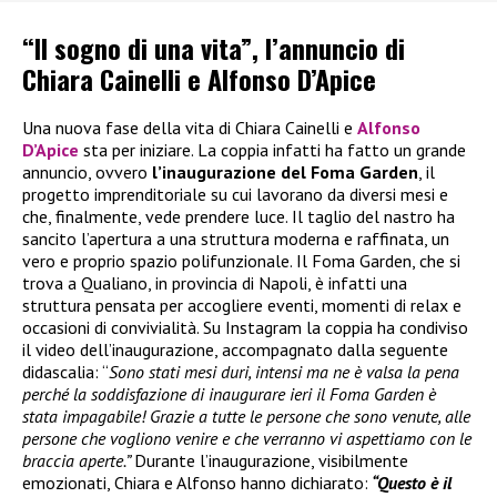
“Il sogno di una vita”, l’annuncio di
Chiara Cainelli e Alfonso D’Apice
Una nuova fase della vita di Chiara Cainelli e
Alfonso
D’Apice
sta per iniziare. La coppia infatti ha fatto un grande
annuncio, ovvero
l’inaugurazione del Foma Garden
, il
progetto imprenditoriale su cui lavorano da diversi mesi e
che, finalmente, vede prendere luce. Il taglio del nastro ha
sancito l’apertura a una struttura moderna e raffinata, un
vero e proprio spazio polifunzionale. Il Foma Garden, che si
trova a Qualiano, in provincia di Napoli, è infatti una
struttura pensata per accogliere eventi, momenti di relax e
occasioni di convivialità. Su Instagram la coppia ha condiviso
il video dell’inaugurazione, accompagnato dalla seguente
didascalia: “
Sono stati mesi duri, intensi ma ne è valsa la pena
perché la soddisfazione di inaugurare ieri il Foma Garden è
stata impagabile! Grazie a tutte le persone che sono venute, alle
persone che vogliono venire e che verranno vi aspettiamo con le
braccia aperte.”
Durante l’inaugurazione, visibilmente
emozionati, Chiara e Alfonso hanno dichiarato:
“Questo è il