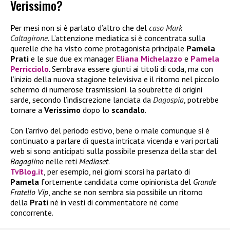
Verissimo?
Per mesi non si è parlato d’altro che del
caso Mark
Caltagirone
. L’attenzione mediatica si è concentrata sulla
querelle che ha visto come protagonista principale
Pamela
Prati
e le sue due ex manager
Eliana Michelazzo
e
Pamela
Perricciolo
. Sembrava essere giunti ai titoli di coda, ma con
l’inizio della nuova stagione televisiva e il ritorno nel piccolo
schermo di numerose trasmissioni. la soubrette di origini
sarde, secondo l’indiscrezione lanciata da
Dagospia
, potrebbe
tornare a
Verissimo
dopo lo
scandalo
.
Con l’arrivo del periodo estivo, bene o male comunque si è
continuato a parlare di questa intricata vicenda e vari portali
web si sono anticipati sulla possibile presenza della star del
Bagaglino
nelle reti
Mediaset
.
TvBlog.it
, per esempio, nei giorni scorsi ha parlato di
Pamela
fortemente candidata come opinionista del
Grande
Fratello Vip
, anche se non sembra sia possibile un ritorno
della
Prati
né in vesti di commentatore né come
concorrente.