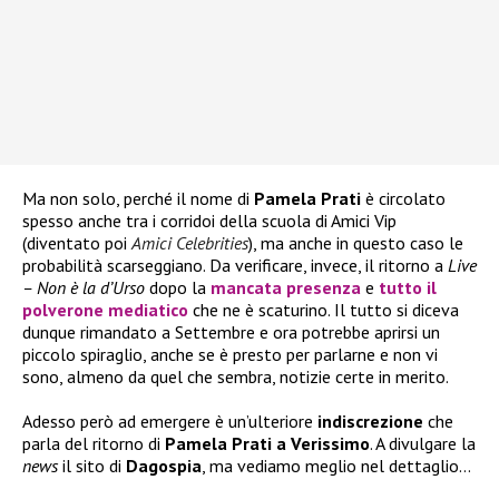
Ma non solo, perché il nome di
Pamela Prati
è circolato
spesso anche tra i corridoi della scuola di Amici Vip
(diventato poi
Amici Celebrities
), ma anche in questo caso le
probabilità scarseggiano. Da verificare, invece, il ritorno a
Live
– Non è la d’Urso
dopo la
mancata presenza
e
tutto il
polverone mediatico
che ne è scaturino. Il tutto si diceva
dunque rimandato a Settembre e ora potrebbe aprirsi un
piccolo spiraglio, anche se è presto per parlarne e non vi
sono, almeno da quel che sembra, notizie certe in merito.
Adesso però ad emergere è un’ulteriore
indiscrezione
che
parla del ritorno di
Pamela Prati a Verissimo
. A divulgare la
news
il sito di
Dagospia
, ma vediamo meglio nel dettaglio…