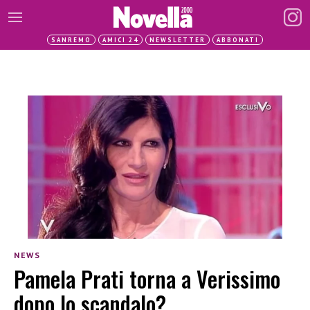
SANREMO
AMICI 24
NEWSLETTER
ABBONATI
NEWS
Pamela Prati torna a Verissimo
dopo lo scandalo?