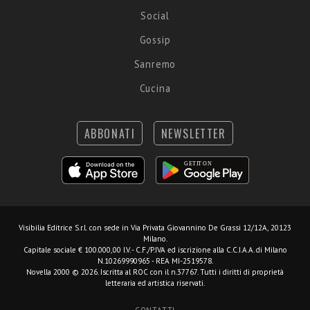
Social
Gossip
Sanremo
Cucina
ABBONATI
NEWSLETTER
Visibilia Editrice S.r.l.
con sede in Via Privata Giovannino De Grassi 12/12A, 20123
Milano.
Capitale sociale € 100.000,00 I.V. - C.F./P.IVA ed iscrizione alla C.C.I.A.A. di Milano
N.10269990965 - REA MI-2519578.
Novella 2000 © 2026. Iscritta al ROC con il n.37767. Tutti i diritti di proprietà
letteraria ed artistica riservati.
CONTATTI