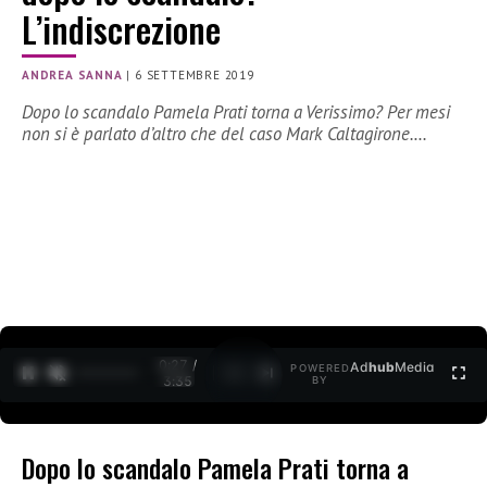
L’indiscrezione
ANDREA SANNA
|
6 SETTEMBRE 2019
Dopo lo scandalo Pamela Prati torna a Verissimo? Per mesi
non si è parlato d’altro che del caso Mark Caltagirone.…
0:27 /
Ad
hub
Media
POWERED
1
/
2
3:35
BY
Dopo lo scandalo Pamela Prati torna a