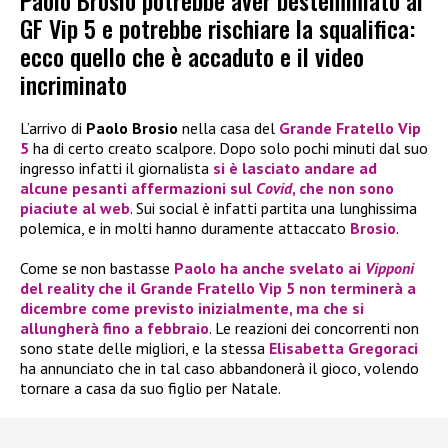
Paolo Brosio potrebbe aver bestemmiato al
GF Vip 5 e potrebbe rischiare la squalifica:
ecco quello che è accaduto e il video
incriminato
L’arrivo di
Paolo Brosio
nella casa del
Grande Fratello Vip
5
ha di certo creato scalpore. Dopo solo pochi minuti dal suo
ingresso infatti il giornalista
si è lasciato andare ad
alcune pesanti affermazioni sul
Covid
, che non sono
piaciute al web
. Sui social è infatti partita una lunghissima
polemica, e in molti hanno duramente attaccato
Brosio
.
Come se non bastasse
Paolo
ha anche svelato ai
Vipponi
del reality che il
Grande Fratello Vip 5
non terminerà a
dicembre come previsto inizialmente, ma che si
allungherà fino a febbraio
. Le reazioni dei concorrenti non
sono state delle migliori, e la stessa
Elisabetta Gregoraci
ha annunciato che in tal caso abbandonerà il gioco, volendo
tornare a casa da suo figlio per Natale.