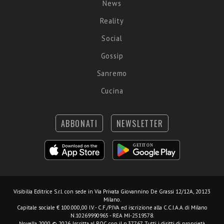
News
Reality
Social
Gossip
Sanremo
Cucina
ABBONATI
NEWSLETTER
Visibilia Editrice S.r.l.
con sede in Via Privata Giovannino De Grassi 12/12A, 20123
Milano.
Capitale sociale € 100.000,00 I.V. - C.F./P.IVA ed iscrizione alla C.C.I.A.A. di Milano
N.10269990965 - REA MI-2519578.
Novella 2000 © 2026. Iscritta al ROC con il n.37767. Tutti i diritti di proprietà