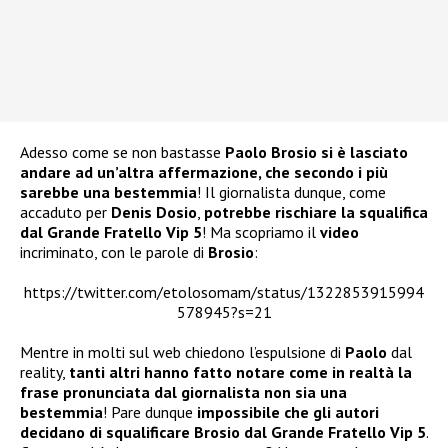
Adesso come se non bastasse
Paolo Brosio
si è lasciato
andare ad un’altra affermazione, che
secondo i più
sarebbe una bestemmia
! Il giornalista dunque, come
accaduto per
Denis Dosio
,
potrebbe rischiare la squalifica
dal Grande Fratello Vip 5
! Ma scopriamo il
video
incriminato, con le parole di
Brosio
:
https://twitter.com/etolosomam/status/1322853915994
578945?s=21
Mentre in molti sul web chiedono l’espulsione di
Paolo
dal
reality,
tanti altri hanno fatto notare come in realtà la
frase pronunciata dal giornalista non sia una
bestemmia
! Pare dunque
impossibile che gli autori
decidano di squalificare Brosio dal Grande Fratello Vip 5
.