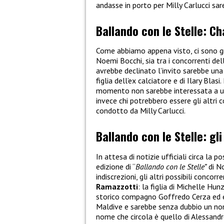
andasse in porto per Milly Carlucci sa
Ballando con le Stelle: Ch
Come abbiamo appena visto, ci sono gr
Noemi Bocchi, sia tra i concorrenti de
avrebbe declinato l’invito sarebbe un
figlia dell’ex calciatore e di Ilary Blas
momento non sarebbe interessata a un
invece chi potrebbero essere gli altri
condotto da Milly Carlucci.
Ballando con le Stelle: gli
In attesa di notizie ufficiali circa la
edizione di “
Ballando con le Stelle”
di No
indiscrezioni, gli altri possibili conc
Ramazzotti
: la figlia di Michelle Hu
storico compagno Goffredo Cerza ed è
Maldive e sarebbe senza dubbio un nome
nome che circola è quello di Alessandr