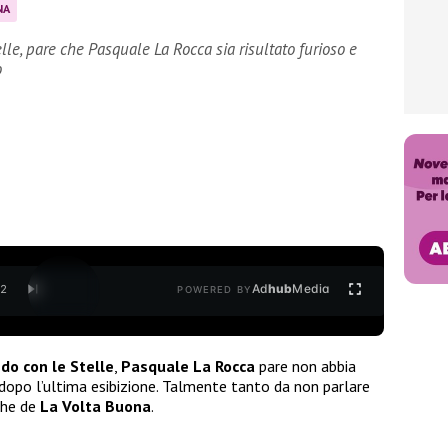
NA
lle, pare che Pasquale La Rocca sia risultato furioso e
o
Ad
hub
Media
/
2
POWERED BY
do con le Stelle
,
Pasquale La Rocca
pare non abbia
a dopo l’ultima esibizione. Talmente tanto da non parlare
che de
La Volta Buona
.