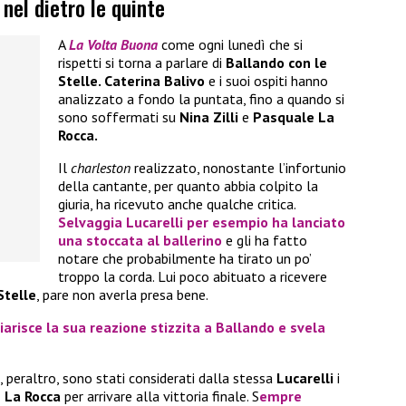
nel dietro le quinte
A
La Volta Buona
come ogni lunedì che si
rispetti si torna a parlare di
Ballando con le
Stelle. Caterina Balivo
e i suoi ospiti hanno
analizzato a fondo la puntata, fino a quando si
sono soffermati su
Nina Zilli
e
Pasquale La
Rocca.
Il
charleston
realizzato, nonostante l’infortunio
della cantante, per quanto abbia colpito la
giuria, ha ricevuto anche qualche critica.
Selvaggia Lucarelli
per esempio ha lanciato
una stoccata al ballerino
e gli ha fatto
notare che probabilmente ha tirato un po’
troppo la corda. Lui poco abituato a ricevere
Stelle
, pare non averla presa bene.
arisce la sua reazione stizzita a Ballando e svela
, peraltro, sono stati considerati dalla stessa
Lucarelli
i
 La Rocca
per arrivare alla vittoria finale. S
empre