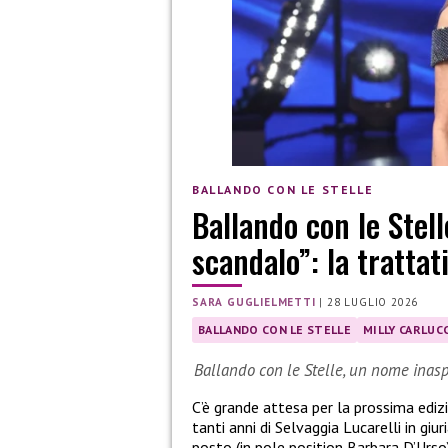
BALLANDO CON LE STELLE
Ballando con le Stell
scandalo”: la trattat
SARA GUGLIELMETTI
|
28 LUGLIO 2026
BALLANDO CON LE STELLE
MILLY CARLUCC
Ballando con le Stelle, un nome inasp
C’è grande attesa per la prossima ediz
tanti anni di Selvaggia Lucarelli in giu
posto (in pole position Barbara D’Urso