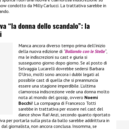
ow condotto da Milly Carlucci. La trattativa sarebbe in
ando.
iva “la donna dello scandalo”: la
i
Manca ancora diverso tempo prima dell’inizio
della nuova edizione di
“
Ballando con le Stelle
“
,
ma le indiscrezioni su cast e giuria si
susseguono giorno dopo giorno. Se al posto di
Selvaggia Lucarelli dovrebbe sedersi Barbara
D’Urso, molti sono ancora i dubbi legati al
possibile cast di quella che si preannuncia
essere una stagione imperdibile. L’ultima
clamorosa indiscrezione vede una donna molto
nota al mondo del gossip, ovvero
Noemi
Bocchi
! La compagna di Francesco Totti
sarebbe in trattativa per essere nel cast del
dance show Rai! Anzi, secondo quanto riportato
va per portarla sulla pista da ballo sarebbe addirittura in
dal giornalista, non ancora conclusa. Insomma, se