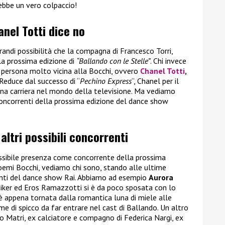
rebbe un vero colpaccio!
anel Totti dice no
andi possibilità che la compagna di Francesco Torri,
lla prossima edizione di
“Ballando con le Stelle”
. Chi invece
a persona molto vicina alla Bocchi, ovvero
Chanel Totti
,
i. Reduce dal successo di “
Pechino Express
“, Chanel per il
a carriera nel mondo della televisione. Ma vediamo
 concorrenti della prossima edizione del dance show
 altri possibili concorrenti
 possibile presenza come concorrente della prossima
emi Bocchi, vediamo chi sono, stando alle ultime
orrenti del dance show Rai. Abbiamo ad esempio
Aurora
nziker ed Eros Ramazzotti si è da poco sposata con lo
 appena tornata dalla romantica luna di miele alle
 di spicco da far entrare nel cast di Ballando. Un altro
o Matri, ex calciatore e compagno di Federica Nargi, ex