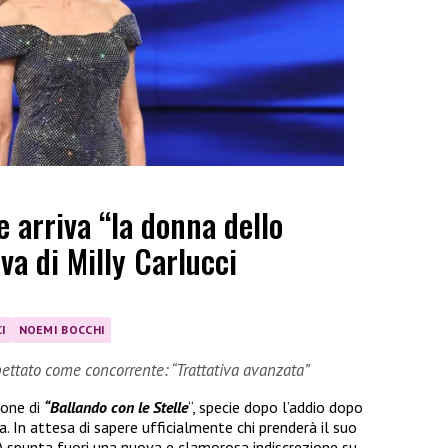
e arriva “la donna dello
iva di Milly Carlucci
I
NOEMI BOCCHI
ettato come concorrente: “Trattativa avanzata”
ione di
“Ballando con le Stelle
“, specie dopo l’addio dopo
ria. In attesa di sapere ufficialmente chi prenderà il suo
) spunta fuori una nuova e clamorosa indiscrezione su