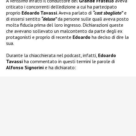
A
Verissimo
infatti il conduttore del
Grande Fratello
aveva
criticato i concorrenti dell’edizione a cui ha partecipato
proprio
Edoardo Tavassi
. Aveva parlato di
“cast sbagliato”
e
di essersi sentito
“deluso”
da persone sulle quali aveva posto
molta fiducia prima del loro ingresso. Dichiarazioni queste
che avevano sollevato un malcontento da parte degli ex
protagonisti e proprio di recente
Edoardo
ha deciso di dire la
sua.
Durante la chiacchierata nel podcast, infatti,
Edoardo
Tavassi
ha commentato in questi termini le parole di
Alfonso Signorini
e ha dichiarato: