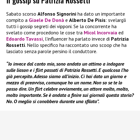
Il gossip su Patrizia Rossetti
Sabato scorso
Alfonso Signorini
ha dato un importante
compito a
Giaele De Donà
e
Alberto De Pisis
: svelargli
tutti i gossip segreti dei vipponi. Se la concorrente ha
svelato come procedono le cose tra
Micol Incorvaia
ed
Edoardo Tavassi
, l’influencer ha parlato invece di
Patrizia
Rossetti
. Nello specifico ha raccontato uno scoop che ha
lasciato senza parole persino il conduttore.
“Io invece dal canto mio, sono andato un attimo a indagare
sulle liason e i flirt passati di Patrizia Rossetti. E qualcosa l’ho
già percepito. Adesso siamo all’inizio. Ci hai dato un giorno e
mezzo di preavviso, comunque ho un nome. Non so se te lo
posso dire. Un flirt celebre ovviamente, un attore molto, molto,
molto importante. Se è andata a finire sui giornali questa storia?
No. O meglio si conobbero durante una sfilata”.