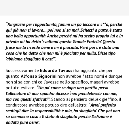
“Ringrazio per l’opportunità, fammi un po’ leccare il c**o, perché
qui già non si lavora… poi non si sa mai. Scherzi a parte, è stata
una bella opportunità. Anche perché mi ha scelto proprio lui e in
privato mi ha detto ‘svoltami questo Grande Fratello’. Questa
frase me la ricordo bene e mi è piaciuta. Però poi c’è stata una
cosa che ha detto che non mi è piaciuta per nulla. Disse tipo
‘abbiamo sbagliato il cast’”.
Successivamente
Edoardo Tavassi
ha aggiunto che per
quanto
Alfonso Signorini
non avrebbe fatto nomi e dunque
non si sa con chi ce l’avesse nello specifico, magari avrebbe
potuto evitare:
“Un po’ come se dopo una partita persa
l’allenatore di una squadra dicesse ‘non prendetevela con me,
ma con questi sfaticati’”.
Stando al pensiero dell’ex gieffino, il
conduttore avrebbe potuto dire dell’altro:
“
Avrei preferito
sentirgli dire ‘la responsabilità è mia, ho sbagliato’. Che poi non
so nemmeno cosa c’è stato di sbagliato perché l’edizione è
andata pure bene”.