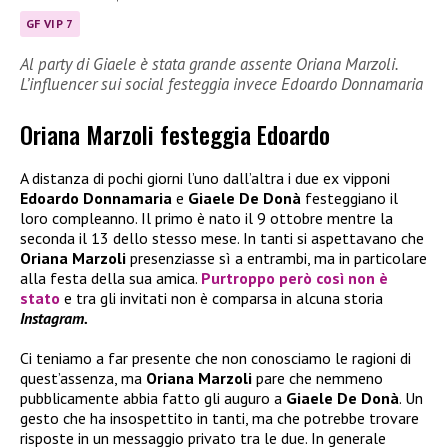
GF VIP 7
Al party di Giaele è stata grande assente Oriana Marzoli.
L’influencer sui social festeggia invece Edoardo Donnamaria
Oriana Marzoli festeggia Edoardo
A distanza di pochi giorni l’uno dall’altra i due ex vipponi
Edoardo Donnamaria
e
Giaele De Donà
festeggiano il
loro compleanno. Il primo è nato il 9 ottobre mentre la
seconda il 13 dello stesso mese. In tanti si aspettavano che
Oriana Marzoli
presenziasse sì a entrambi, ma in particolare
alla festa della sua amica.
Purtroppo però così non è
stato
e tra gli invitati non è comparsa in alcuna storia
Instagram.
Ci teniamo a far presente che non conosciamo le ragioni di
quest’assenza, ma
Oriana Marzoli
pare che nemmeno
pubblicamente abbia fatto gli auguro a
Giaele De Donà
. Un
gesto che ha insospettito in tanti, ma che potrebbe trovare
risposte in un messaggio privato tra le due. In generale