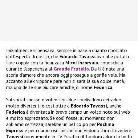
Inizialmente si pensava, sempre in base a quanto riportato
dall’esperta di gossip, che
Edoardo Tavassi
avrebbe potuto
fare coppia con la fidanzata
Micol Incorvaia,
conosciuta
durante l’esperienza al
Grande Fratello
. Da lì è nata una
storia d’amore che ancora oggi prosegue a gonfie vele. Ma
accanto all’ex vippone pare non ci sarà la sua dolce metà,
ma una delle sue più care amiche, di nome
Federica.
Sui social spesso e volentieri i due condividono dei video
molto divertenti e così oltre a
Edoardo Tavassi,
anche
Federica
è diventata in breve tempo un volto noto sul web
e molto apprezzato. Se così fosse, al momento non
abbiamo certezza, sarebbe un bel colpo per
Pechino
Express
e per i numerosi fan che non vedono l’ora di rivedere
Tavassi
nuovamente in TV. Peraltro il fandom adora la bella