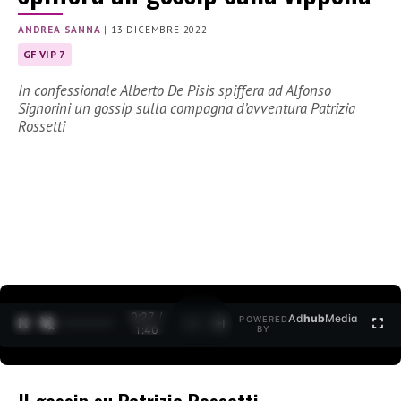
ANDREA SANNA
|
13 DICEMBRE 2022
GF VIP 7
In confessionale Alberto De Pisis spiffera ad Alfonso
Signorini un gossip sulla compagna d’avventura Patrizia
Rossetti
0:28 /
Ad
hub
Media
POWERED
1
/
2
1:40
BY