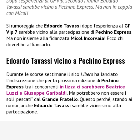
Dopo l’esperienza al GF Vip, secondo i rumor Edoardo
Tavassi sarebbe vicino a Pechino Express. Ma non in coppia
con Micol!
Si rumoreggia che
Edoardo Tavassi
dopo l’esperienza al
GF
Vip 7
sarebbe vicino alla partecipazione di
Pechino Express
.
Ma non insieme alla fidanzata
Micol Incorvaia
! Ecco chi
dovrebbe affiancarlo.
Edoardo Tavassi vicino a Pechino Express
Durante le scorse settimane il sito
Libero
ha lanciato
l’indiscrezione che per la prossima edizione di
Pechino
Express
tra i concorrenti
in lizza ci sarebbero
Beatrice
Luzzi
e
Giuseppe Garibaldi
.
Ma potrebbero non essere i
soli “pescati” dal
Grande Fratello
. Questo perché, stando ai
rumor, anche
Edoardo Tavassi
sarebbe vicinissimo alla
partecipazione.