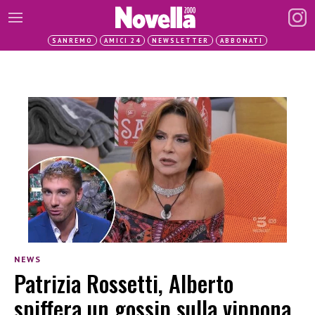
SANREMO
AMICI 24
NEWSLETTER
ABBONATI
NEWS
Patrizia Rossetti, Alberto
spiffera un gossip sulla vippona