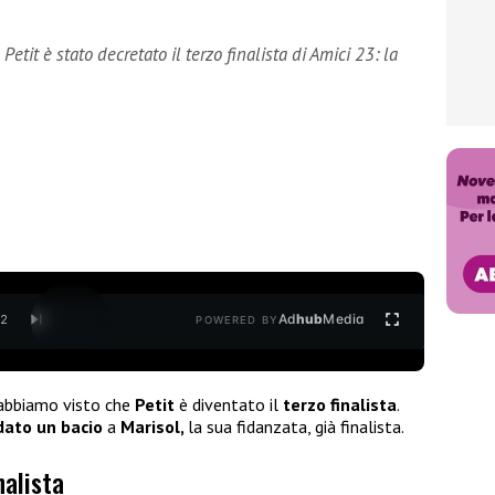
tit è stato decretato il terzo finalista di Amici 23: la
Ad
hub
Media
/
2
POWERED BY
bbiamo visto che
Petit
è diventato il
terzo finalista
.
dato un bacio
a
Marisol,
la sua fidanzata, già finalista.
nalista