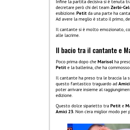
Infine la partita decisiva si è tenuta t
decretare però chi del team
Zerbi-Cel
esibizione.
Petit
da una parte ha cant
Ad avere la meglio è stato il primo, de
Il cantante si è molto emozionato, c
alle lacrime.
Il bacio tra il cantante e M
Poco prima dopo che
Marisol
ha preso
Petit
e la ballerina, che ha commosso 
Il cantante ha preso tra le braccia la 
questo fantastico traguardo ad
Amici
poter arrivare insieme al raggiungime
edizione.
Questo dolce siparietto tra
Petit
e
Ma
Amici 23
. Non c’era miglior modo per 