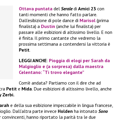
Ottava puntata
del
Serale
di
Amici 23
con
tanti momenti che hanno fatto parlare.
Dall’esibizione di pole dance di
Marisol
(prima
finalista) a
Dustin
(anche lui finalista) per
passare alle esibizioni di altissimo livello. E non
è finita. Il primo cantante che vedremo la
prossima settimana a contendersi la vittoria è
Petit
.
LEGGI ANCHE
:
Pioggia di elogi per Sarah da
Malgioglio e (a sorpresa) dalla maestra
Celentano: “Ti trovo elegante”
Com’è andata? Partiamo con il dire che ad
 tra
Petit
e
Mida
. Due esibizioni di altissimo livello, anche
 Zerbi.
arah
e della sua esibizione impeccabile in lingua francese,
oglio. Dall’altra parte invece
Holden
ha intonato
Sono
r convincenti, hanno riportato la parità tra le due