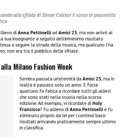
ndo alla sfilata di Simon Cracker è sceso in passerella
isco
llievo di
Anna Pettinelli
ad
Amici 23
, ma non arrivò al
la sua insegnante a seguito dell’ennesimo risultato
ontinua a seguire la strada della musica, ma qualcuno l’ha
no, non era tra il pubblico delle sfilate.
o alla Milano Fashion Week
Sembra passata un’eternità da
Amici 23
, ma in
realtà è passato solo un anno. E forse
qualcuno fa fatica a ricordare tutti gli allievi
che sono stati nella scuola nella scorsa
edizione. Ad esempio, vi ricordate di
Holy
Francisco
? Fu allievo di
Anna Pettinelli
e fu
eliminato proprio da lei per i continui bassi
risultati arrivando praticamente sempre ultimo
in classifica.