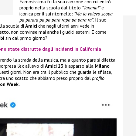
Famosissima fu la sua canzone con cui entrò
proprio nella scuola dal titolo
“Tananai”
e
iconica per il sui ritornello:
“Ma io volevo scopa-
pa parara pa pa para rapa pa para ra”
. Il suo
lla scuola di
Amici
che negli ultimi anni vede in
detto, non convinse mai anche i giudici esterni. E come
bi
sin dal primo giorno?
no state distrutte dagli incidenti in California
rendo la strada della musica, ma a quanto pare si diletta
sorpresa l’ex allievo di
Amici 23
è apparso alla
Milano
esti giorni. Non era tra il pubblico che guarda le sfilate,
stra uno scatto che abbiamo preso proprio dal
profilo
ion Week.