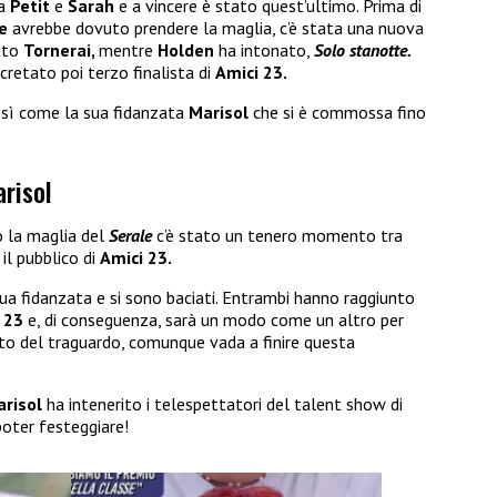
ra
Petit
e
Sarah
e a vincere è stato quest’ultimo. Prima di
e
avrebbe dovuto prendere la maglia, c’è stata una nuova
ato
Tornerai,
mentre
Holden
ha intonato,
Solo stanotte.
cretato poi terzo finalista di
Amici 23.
osì come la sua fidanzata
Marisol
che si è commossa fino
arisol
 la maglia del
Serale
c’è stato un tenero momento tra
il pubblico di
Amici 23.
sua fidanzata e si sono baciati. Entrambi hanno raggiunto
 23
e, di conseguenza, sarà un modo come un altro per
nto del traguardo, comunque vada a finire questa
risol
ha intenerito i telespettatori del talent show di
poter festeggiare!