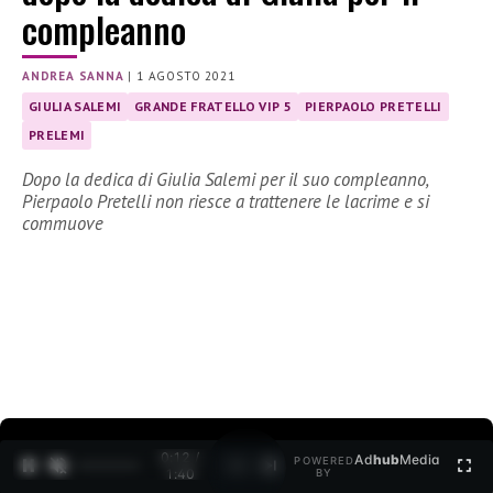
compleanno
ANDREA SANNA
|
1 AGOSTO 2021
GIULIA SALEMI
GRANDE FRATELLO VIP 5
PIERPAOLO PRETELLI
PRELEMI
Dopo la dedica di Giulia Salemi per il suo compleanno,
Pierpaolo Pretelli non riesce a trattenere le lacrime e si
commuove
0:12 /
Ad
hub
Media
POWERED
1
/
2
1:40
BY