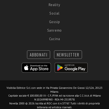
Reality
Social
Gossip
Sanremo
Cucina
ABBONATI
NEWSLETTER
Visibilia Editrice S.r.l.
con sede in Via Privata Giovannino De Grassi 12/12A, 20123
Milano.
Capitale sociale € 100.000,00 I.V. - C.F./P.IVA ed iscrizione alla C.C.I.A.A. di Milano
N.10269990965 - REA MI-2519578.
Novella 2000 © 2026. Iscritta al ROC con il n.37767. Tutti i diritti di proprietà
letteraria ed artistica riservati.