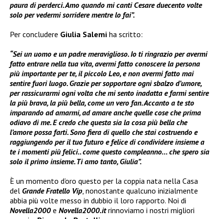
paura di perderci. Amo quando mi canti Cesare duecento volte
solo per vedermi sorridere mentre lo fai”.
Per concludere
Giulia Salemi
ha scritto:
“Sei un uomo e un padre meraviglioso. Io ti ringrazio per avermi
fatto entrare nella tua vita, avermi fatto conoscere la persona
più importante per te, il piccolo Leo, e non avermi fatto mai
sentire fuori luogo. Grazie per sopportare ogni sbalzo d’umore,
per rassicurarmi ogni volta che mi sento inadatta e farmi sentire
la più brava, la più bella, come un vero fan. Accanto a te sto
imparando ad amarmi, ad amare anche quelle cose che prima
odiavo di me. E credo che questa sia la cosa più bella che
l’amore possa farti. Sono fiera di quello che stai costruendo e
raggiungendo per il tuo futuro e felice di condividere insieme a
te i momenti più felici.. come questo compleanno… che spero sia
solo il primo insieme. Ti amo tanto, Giulia”.
È un momento d’oro questo per la coppia nata nella Casa
del
Grande Fratello Vip
, nonostante qualcuno inizialmente
abbia più volte messo in dubbio il loro rapporto. Noi di
Novella2000
e
Novella2000.it
rinnoviamo i nostri migliori